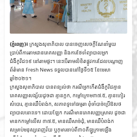
(ភ្នំពេញ)៖
ក្រសួងសុខាភិបាល បានចេញសេចក្ដីណែនាំមួយ
ប្រាប់ពីការតាមដានរោគសញ្ញា និងការថែទាំព្យាបាលអ្នក
ជំងឺកូវីដ១៩ នៅតាមផ្ទះ។ នេះបើតាមលិខិតផ្លូវការដែលបណ្ដាញ
ព័ត៌មាន Fresh News ទទួលបាននៅថ្ងៃទី១៥ ខែមេសា
ឆ្នាំ២០២១។
ក្រសួងសុខាភិបាល បានពន្យល់ថា ករណីអ្នកកើតជំងឺកូវីដគ្មាន
រោគសញ្ញាសង្ស័យដូចជា គ្មានក្អក, កម្ដៅក្រោម៣៧.៥, គ្មានហៀរ
សំបោរ, គ្មានឈឺបំពង់ក, សភាពទូទៅធម្មតា ពុំចាំបាច់ប្រើឱសថ
ព្យាបាលនោះទេ។ ដោយឡែក ករណីមានរោគសញ្ញាស្រាល ដូចជា
មានកកម្ដៅលើស ៣៧.៥, មានឈឺសាច់ដុំ, មានឈឺបំពង់ក
សម្រាប់មនុស្សពេញវ័យ ឬកុមារចាប់ពី៣០គីឡូក្រាមឡើង