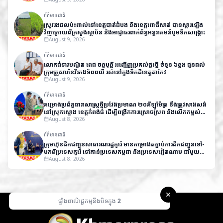
ព័ត៌មានជាតិ
ស្រូវរងផលប៉ះពាល់នៅខេត្តបាត់ដំបង និងខេត្តពោធិ៍សាត់ បានស្តារឡើង
វិញក្រោយពីក្រសួងស្ថាប័ន និងអាជ្ញាធរពាក់ព័ន្ធអន្តរាគមន៍បូមទឹកសង្គ្រោះ
August 9, 2026
ព័ត៌មានជាតិ
លោកជំទាវបណ្ឌិត ពេជ ចន្ទមុន្នី អញ្ជើញប្រគល់ផ្ទះថ្មី ចំនួន ៦ខ្នង ជូនដល់
ក្រុមគ្រួសារនៃវីរកងទ័ពពលី រស់នៅក្នុងទឹកដីខេត្តតាកែវ
August 9, 2026
ព័ត៌មានជាតិ
គម្រោងប្រព័ន្ធធារាសាស្ត្រថ្មីប្រវែងប្រមាណ ២០គីឡូម៉ែត្រ នឹងត្រូវសាងសង់
នៅស្រុកស្ទោង ខេត្តកំពង់ធំ ដើម្បីពង្រីកការស្រោចស្រព និងលើកកម្ពស់
ផលិតភាពកសិកម្ម
August 8, 2026
ព័ត៌មានជាតិ
ក្រុមហ៊ុនដឹកជញ្ជូនសាធារណរដ្ឋកូរ៉េ មានគម្រោងតភ្ជាប់ការដឹកជញ្ជូនទៅ-
មកពីប្រទេសកូរ៉េ​ ទៅកាន់ប្រទេសកម្ពុជា និងប្រទេសវៀតណាម ជាមួយ
តម្លៃសមរម្យ
August 8, 2026
✕
ផ្ទាំងពាណិជ្ជកម្មនឹងបិទក្នុង
1