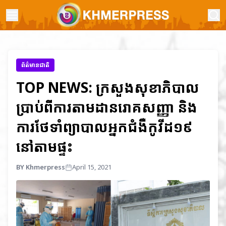
ព័ត៌មានជាតិ
TOP NEWS: ក្រសួងសុខាភិបាល
ប្រាប់ពីការតាមដានរោគសញ្ញា និង
ការថែទាំព្យាបាលអ្នកជំងឺកូវីដ១៩
នៅតាមផ្ទះ
BY Khmerpress
April 15, 2021