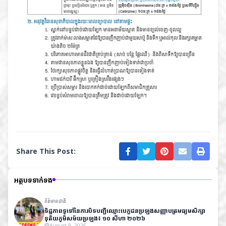
Share This Post:
អត្ថបទទាក់ទង
ព័ត៌មានជាតិ
ទិដ្ឋភាព​ទូទៅ​នៃ​ការ​បិទ​បញ្ជី​ឈ្មោះ​បេក្ខជន​ប្រឡង​សញ្ញាបត្រ​មធ្យម​សិក្សា​
ទុតិយភូមិ​សម័យ​ប្រឡង៖ ១០ សីហា ២០២៦
August 9, 2026