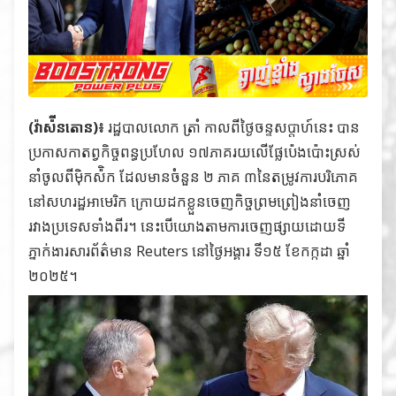
(វ៉ាស៉ីនតោន)៖
រដ្ឋបាលលោក ត្រាំ កាលពីថ្ងៃចន្ទសប្តាហ៍នេះ បាន
ប្រកាសកាតព្វកិច្ចពន្ធប្រហែល ១៧ភាគរយលើផ្លែប៉េងប៉ោះស្រស់
នាំចូលពីម៉ិកស៉ិក ដែលមានចំនួន ២ ភាគ ៣នៃតម្រូវការបរិភោគ
នៅសហរដ្ឋអាមេរិក ក្រោយដកខ្លួនចេញកិច្ចព្រមព្រៀងនាំចេញ
រវាងប្រទេសទាំងពីរ។ នេះបើយោងតាមការចេញផ្សាយដោយទី
ភ្នាក់ងារសារព័ត៌មាន Reuters នៅថ្ងៃអង្គារ ទី១៥ ខែកក្កដា ឆ្នាំ
២០២៥។