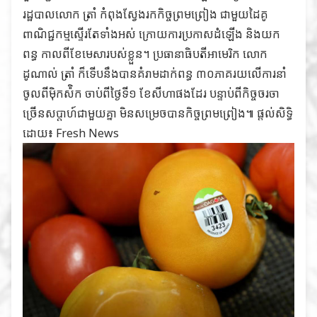
រដ្ឋបាលលោក ត្រាំ កំពុងស្វែងរកកិច្ចព្រមព្រៀង ជាមួយដៃគូ
ពាណិជ្ជកម្មស្ទើរតែទាំងអស់ ក្រោយការប្រកាសដំឡើង និងយក
ពន្ធ កាលពីខែមេសារបស់ខ្លួន។ ប្រធានាធិបតីអាមេរិក លោក
ដូណាល់ ត្រាំ ក៏ទើបនឹងបានគំរាមដាក់ពន្ធ ៣០ភាគរយលើការនាំ
ចូលពីម៉ិកស៉ិក ចាប់ពីថ្ងៃទី១ ខែសីហាផងដែរ បន្ទាប់ពីកិច្ចចរចា
ច្រើនសប្តាហ៍ជាមួយគ្នា មិនសម្រេចបានកិច្ចព្រមព្រៀង៕ ផ្ដល់សិទ្ធិ
ដោយ៖
Fresh News