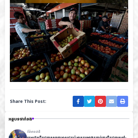
Share This Post:
អត្ថបទទាក់ទង
ព័ត៌មានជាតិ
ក្រុមហ៊ុនដឹកជញ្ជូនសាធារណរដ្ឋកូរ៉េ មានគម្រោងតភ្ជាប់ការដឹកជញ្ជូនទៅ-