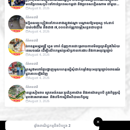
មកពីប្រទេសកូរ៉េ​ ទៅកាន់ប្រទេសកម្ពុជា និងប្រទេសវៀតណាម ជាមួយ
តម្លៃសមរម្យ
August 8, 2026
ព័ត៌មានជាតិ
ឥទ្ធិពលព្យុះភ្លៀងនៅភាគខាងត្បូងឥណ្ឌា បណ្តាលឱ្យមនុស្ស ១៤នាក់
បាត់បង់ជីវិត និងជាង ៧,០០០នាក់ត្រូវជម្លៀសខ្លួនជាបន្ទាន់
August 4, 2026
ព័ត៌មានជាតិ
ឯកឧត្តមរដ្ឋមន្ត្រី ហួត ហាក់ ជំរុញការដោះស្រាយភាពមិនប្រក្រតីក្នុងវិស័យ
ទេសចរណ៍ ដើម្បីលើកកម្ពស់ប្រសិទ្ធភាពការងារ និងការអនុវត្តច្បាប់
August 4, 2026
ព័ត៌មានជាតិ
ក្រសួងមហាផ្ទៃបង្ហាញមូលហេតុស្នើសុំដាក់កម្លាំងចុះអនុវត្តច្បាប់ចរាចរណ៍
ផ្លូវគោកឡើងវិញ
August 4, 2026
ព័ត៌មានជាតិ
ខេត្តសៀមរាប ស្វាគមន៍គណៈប្រតិភូអាស៊ាន និងអាស៊ានបូកបី ក្នុងកិច្ចប្រជុំ
មុខងារសាធារណៈ និងវេទិកាស្តីពីអភិបាលកិច្ចល្អ
August 3, 2026
✕
ផ្ទាំងពាណិជ្ជកម្មនឹងបិទក្នុង
1