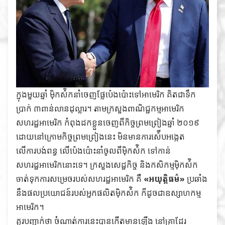
ក្នុងមួយឆ្នាំ ម៉ិកស៉ិកនាំចេញផ្លែប៉េងប៉ោះទៅអាមេរិក គិតជាទឹក
ប្រាក់ ៣ពាន់លានដុល្លារ។ តាមក្រសួងពាណិជ្ជកម្មអាមេរិក
សហរដ្ឋអាមេរិក កំពុងដកខ្លួនចេញពីកិច្ចព្រមព្រៀងឆ្នាំ ២០១៩
ដោយនៅក្រោមកិច្ចព្រមព្រៀងនេះ មិនមានការស៉ើបអង្កេត
លើការបង់ពន្ធ លើប៉េងប៉ោះនាំចូលពីម៉ិកស៉ិក ទៅកាន់
សហរដ្ឋអាមេរិកនោះទេ។ ក្រសួងសេដ្ឋកិច្ច និងកសិកម្មម៉ិកស៉ិក
ចាត់ទុកការសម្រេចរបស់សហរដ្ឋអាមេរិក គឺ
«អយុត្តិធម៌»
ប្រឆាំង
នឹងផលប្រយោជន៍របស់អ្នកផលិតម៉ិកស៉ិក ក៏ដូចជាឧស្សាហកម្ម
អាមេរិក។
គួរបញ្ជាក់ថា ចំណាត់ការនេះបានកើតមានឡើង នៅគ្រាដែរ