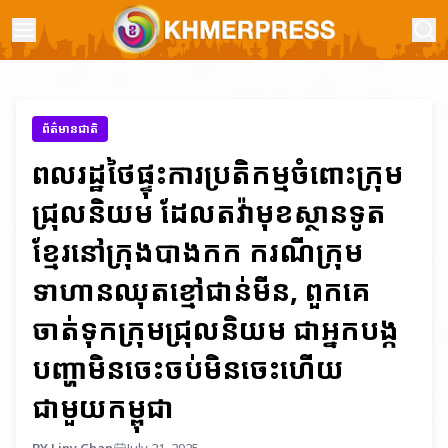
ព័ត៌មានជាតិ
ពលរដ្ឋថៃផ្ទុះការប្រតិកម្មចំពោះក្រុម
ជ្រុលនិយម ដែលតវ៉ាមុខស្ថានទូត
ខ្មែរនៅក្រុងបាងកក ករណីក្រុម
ទាហានឈុតខ្មៅជាន់មីន, ពួកគេ
ចាត់ទុកក្រុមជ្រុលនិយម ជាអ្នកបង្ក
បញ្ហាមិនចេះចប់មិនចេះហើយ
ជាមួយកម្ពុជា