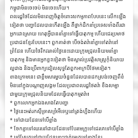
កម្ពុជាមិនចេះចប់ មិនចេះហើយ។
ពលរដ្ឋថៃដែលមិនពេញចិត្តចំពោះសកម្មភាពបែបនេះ លើកឡើង
ទៀតថា បញ្ហាដែលបានកើតឡើង គឺថ្នាក់ដឹកនាំប្រទេសទាំងពីរជា
អ្នកដោះស្រាយ ហេតុអ្វីបាននាំគ្នាទៅធ្វើបាតុកម្ម ហើយជេរប្រមាថ
ប្រជាជនខ្មែរបែបនេះ។ ពួកគាត់ថា បើចង់តវ៉ានាំគ្នាទៅតវ៉ានៅ
ព្រំដែន ហើយថៃវឹកវររាល់ថ្ងៃនេះដោយក្រុមជ្រុលនិយមនាំគ្នា
បាតុកម្ម និងមានអ្នកខ្លះទៀតថា មិនស្គាល់ប្រវត្តិសាស្ដ្រកុំនិយាយ
ល្អជាង និងប្រើពាក្យដៀលសុទ្ធតែពួកអាក្របីថែមទៀត។
ខាងក្រោមនេះ ជាខ្លឹមសារមួយចំនួនដែលបានដកស្រង់ចេញពីខំ
មិននៅក្នុងបណ្ដាញសង្គម ដែលប្រជាពលរដ្ឋថៃតវ៉ា ខឹងសម្បា
ជាមួយក្រុមជ្រុលនិយមដែលធ្វើបាតុកម្មតវ៉ា៖
* ពួកលោកអ្នកឯងសាងតែបញ្ហា
* ថ្ងៃនេះអត់រកស៊ីច្រាសច្រំអីទេឬនៅត្រង់ហ្នឹងហើយ
* ទៅជាយដែនទៅបើខ្លាំង
* ចែកគ្នាទៅឈរនៅជាយដែនទៅបែរមេក្រូទៅជេរគេទៅបើខ្លាំង
* ទៅស្រែកនៅជាយដែននោះដាក់មេក្រូទៅខាងខ្មែរ