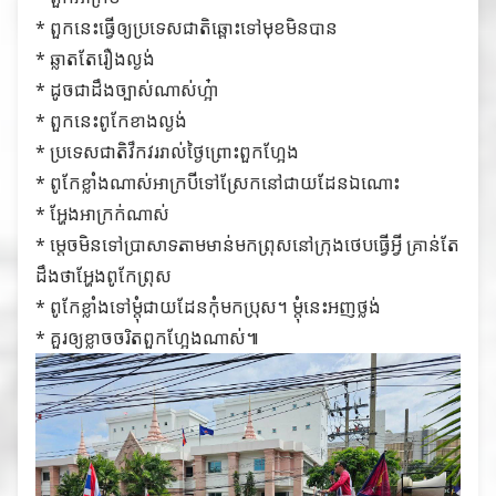
* ពួកនេះធ្វើឲ្យប្រទេសជាតិឆ្ពោះទៅមុខមិនបាន
* ឆ្លាតតែរឿងល្ងង់
* ដូចជាដឹងច្បាស់ណាស់ហ្អ៎ា
* ពួកនេះពូកែខាងល្ងង់
* ប្រទេសជាតិវឹកវររាល់ថ្ងៃព្រោះពួកហ្អែង
* ពូកែខ្លាំងណាស់អាក្របីទៅស្រែកនៅជាយដែនឯណោះ
* អ្ហែងអាក្រក់ណាស់
* ម្ដេចមិនទៅប្រាសាទតាមមាន់មកព្រុសនៅក្រុងថេបធ្វើអ្វី គ្រាន់តែ
ដឹងថាអ្ហែងពូកែព្រុស
* ពូកែខ្លាំងទៅម្ដុំជាយដែនកុំមកប្រុស។ ម្ដុំនេះអញថ្លង់
* គួរឲ្យខ្លាចចរិតពួកហ្អែងណាស់៕