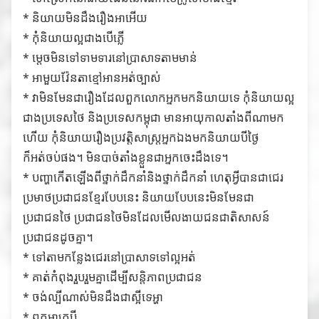
* និយាយមិនដឹងរឿងអាអើយ
* កុំនិយាយល្អជាងបើភ្លើ
* ម្ដេចមិនទៅទាមទារនៅប្រាសាទតាមមាន់
* អាមួយវ៉ែនតាខ្មៅអានអត់ច្បាស់
* វាមិនមែនជារឿងដែលពួកលោកអ្នកមកនិយាយទេ កុំនិយាយល្អ
ជាងប្រទេសថៃ និងប្រទេសកម្ពុជា មានអាយុកាលតាំងពីណាមក
ហើយ កុំនិយាយរឿងប្រវត្តិសាស្រ្តអ្នកឯងមកនិយាយបីថ្ងៃ
ក៏អត់ចប់ផង។ មិនបាច់តាំងខ្លួនជាអ្នកចេះដឹងទេ។
* បញ្ហាកើតឡើងពីថ្នាក់ដឹកនាំនិងថ្នាក់ដឹកនាំ ហេតុអ្វីបានជាជេរ
ប្រមាថប្រជាជនខ្មែរបែបនេះ និយាយបែបនេះមិនមែនជា
ប្រជាជនថៃ ប្រជាជនថៃមិនដែលមើលងាយជនជាតិសាសន៍
ប្រជាជនដូចគ្នា។
* ទៅតាមកន្លែងជេរនៅប្រាសាទទៅល្អអត់
* គាត់កំពុងរួបរួមគ្នាដើម្បីសន្តិភាពប្រជាជន
* ចង់ល្បីណាស់មិនដឹងជាស្អីទេអ្ហា
* ពួកអាក្របី