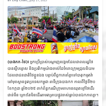
BY Liny Chan
July 21, 2025
(បាងកក-ថៃ)៖
អ្នកប្រើប្រាស់បណ្ដាញសង្គមដែលជាពលរដ្ឋថៃ
បានស្ដីបន្ទោស និងប្រតិកម្មយ៉ាងចាស់ដៃចំពោះក្រុមជ្រុលនិយម
ដែលជាជនជាតិថៃខ្លួនឯង បន្ទាប់ពីពួកគេនាំគ្នាទៅបាតុកម្មតវ៉ា
នៅមុខស្ថានទូតប្រទេសកម្ពុជា នាទីក្រុងបាងកក កាលពីថ្ងៃទី២០
ខែកក្កដា ឆ្នាំ២០២៥ ពាក់ព័ន្ធករណីក្រុមទាហានឈុតខ្មៅថៃដើរ
ជាន់មីន ព្រោះតែមិនដើរតាមតម្រាយផ្លូវចាស់ធ្លាប់បានឯកភាពគ្នា។