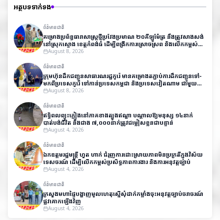
អត្ថបទទាក់ទង
ព័ត៌មានជាតិ
គម្រោងប្រព័ន្ធធារាសាស្ត្រថ្មីប្រវែងប្រមាណ ២០គីឡូម៉ែត្រ នឹងត្រូវសាងសង់
នៅស្រុកស្ទោង ខេត្តកំពង់ធំ ដើម្បីពង្រីកការស្រោចស្រព និងលើកកម្ពស់
ផលិតភាពកសិកម្ម
August 8, 2026
ព័ត៌មានជាតិ
ក្រុមហ៊ុនដឹកជញ្ជូនសាធារណរដ្ឋកូរ៉េ មានគម្រោងតភ្ជាប់ការដឹកជញ្ជូនទៅ-
មកពីប្រទេសកូរ៉េ​ ទៅកាន់ប្រទេសកម្ពុជា និងប្រទេសវៀតណាម ជាមួយ
តម្លៃសមរម្យ
August 8, 2026
ព័ត៌មានជាតិ
ឥទ្ធិពលព្យុះភ្លៀងនៅភាគខាងត្បូងឥណ្ឌា បណ្តាលឱ្យមនុស្ស ១៤នាក់
បាត់បង់ជីវិត និងជាង ៧,០០០នាក់ត្រូវជម្លៀសខ្លួនជាបន្ទាន់
August 4, 2026
ព័ត៌មានជាតិ
ឯកឧត្តមរដ្ឋមន្ត្រី ហួត ហាក់ ជំរុញការដោះស្រាយភាពមិនប្រក្រតីក្នុងវិស័យ
ទេសចរណ៍ ដើម្បីលើកកម្ពស់ប្រសិទ្ធភាពការងារ និងការអនុវត្តច្បាប់
August 4, 2026
ព័ត៌មានជាតិ
ក្រសួងមហាផ្ទៃបង្ហាញមូលហេតុស្នើសុំដាក់កម្លាំងចុះអនុវត្តច្បាប់ចរាចរណ៍
ផ្លូវគោកឡើងវិញ
August 4, 2026