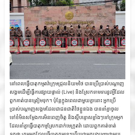
នៅពេលធ្វើបាតុកម្មតវ៉ាក្រុមជ្រុលនិយមថៃ បានប្រើប្រាស់បណ្ដាញ
សង្គមដើម្បីធ្វើការផ្សាយផ្ទាល់ (Live) និងស្រែកទាមទារនូវអ្វីដែល
ពួកគាត់បានត្រៀមទុក។ ប៉ុន្ដែក្នុងពេលជាមួយគ្នានោះ អ្នកប្រើ
ប្រាស់បណ្ដាញសង្គមដែលជាជនជាតិថៃខ្លួនឯង បាននាំគ្នាចូល
ទៅខំមិនសម្ដែងការមិនពេញចិត្ត និងស្តីបន្ទោសខ្លាំងៗទៅក្រុមអ្នក
ដែលនាំគ្នាធ្វើបាតុកម្មស្រែកដាក់មេក្រូតវ៉ា ដោយពួកគាត់ចាត់
ទុកថា ក្រុមអ្នកដែលធ្វើបាតុកម្មនេះហើយជាអ្នកបង្កបញ្ហាជាមួយ