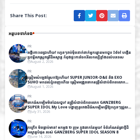
Share This Post:
អត្ថបទទាក់ទង
PR
រង្គើកោះពេជ្រហើយ! ហ្វេនៗរាប់ម៉ឺននាក់ពាក់មួកត្នោតមកជួប Idol បង្កើត
ប្រវត្តិសាស្ត្ររាត្រីដ៏អស្ចារ្យ កំពុងផ្ទុះការចែករំលែកល្បីខ្លាំងដល់បរទេស
August 2, 2026
PR
ត្រៀមសំឡេងស្រែកឱ្យហើយ! SUPER JUNIOR-D&E និង EXO
SUHO មកដល់ភ្នំពេញហើយ ត្រៀមអង្រួនឆាកតន្ត្រីលំដាប់ពិភពលោក
GANZBERG Super Idol My Love
August 1, 2026
PR
ឆាកធំសម្បើមមិនដែលជួប! តន្ត្រីលំដាប់ពិភពលោក GANZBERG
SUPER IDOL My Love បង្ហាញរូបរាងដ៏ធំសម្បើមធ្វើឱ្យហ្វេនៗជ្រួល
ច្របល់
July 31, 2026
PR
កក្រើក មិនធ្លាប់មាន! មកម្ដង ២ ក្រុម ក្នុងឆាកតែមួយ! ទំព័រកំណត់ត្រាថ្មីដ៏
អស្ចារ្យបំផុត របស់ GANZBERG SUPER IDOL SEASON 8
June 14, 2026