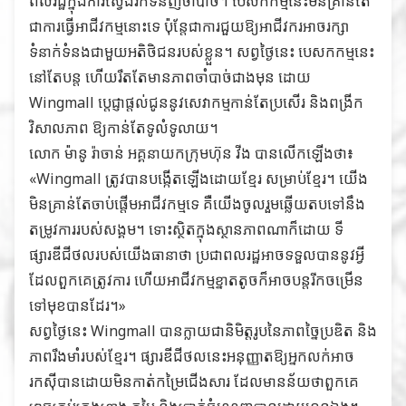
ពលរដ្ឋក្នុងការស្វែងរកទំនិញចាំបាច់។ បេសកកម្មនេះមិនគ្រាន់តែ
ជាការធ្វើអាជីវកម្មនោះទេ ប៉ុន្តែជាការជួយឱ្យអាជីវករអាចរក្សា
ទំនាក់ទំនងជាមួយអតិថិជនរបស់ខ្លួន។ សព្វថ្ងៃនេះ បេសកកម្មនេះ
នៅតែបន្ត ហើយរឹតតែមានភាពចាំបាច់ជាងមុន ដោយ
Wingmall ប្តេជ្ញាផ្តល់ជូននូវសេវាកម្មកាន់តែប្រសើរ និងពង្រីក
វិសាលភាព ឱ្យកាន់តែទូលំទូលាយ។
លោក ម៉ានូ រ៉ាចាន់ អគ្គនាយកក្រុមហ៊ុន វីង បានលើកឡើងថា៖
«Wingmall ត្រូវបានបង្កើតឡើងដោយខ្មែរ សម្រាប់ខ្មែរ។ យើង
មិនគ្រាន់តែចាប់ផ្តើមអាជីវកម្មទេ គឺយើងចូលរួមឆ្លើយតបទៅនឹង
តម្រូវការរបស់សង្គម។ ទោះស្ថិតក្នុងស្ថានភាពណាក៏ដោយ ទី
ផ្សារឌីជីថលរបស់យើងធានាថា ប្រជាពលរដ្ឋអាចទទួលបាននូវអ្វី
ដែលពួកគេត្រូវការ ហើយអាជីវកម្មខ្នាតតូចក៏អាចបន្តរីកចម្រើន
ទៅមុខបានដែរ។»
សព្វថ្ងៃនេះ Wingmall បានក្លាយជានិមិត្តរូបនៃភាពច្នៃប្រឌិត និង
ភាពរឹងមាំរបស់ខ្មែរ។ ផ្សារឌីជីថលនេះអនុញ្ញាតឱ្យអ្នកលក់អាច
រកស៊ីបានដោយមិនកាត់កម្រៃជើងសារ ដែលមានន័យថាពួកគេ