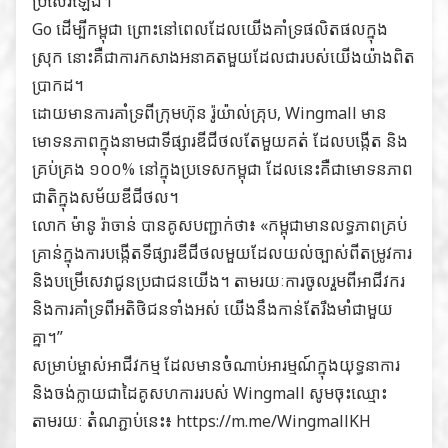
ប្រសើរឡើង។
Go ដើម្បីកម្ពុជា ព្រោះនៅពេលដែលយើងគាំទ្រផលិតផលក្នុង
ស្រុក នោះគឺជាការកសាងអនាគតមួយដែលជារបស់យើងយ៉ាងពិត
ប្រាកដ។
ដោយមានការគាំទ្រពីក្រុមហ៊ុន រ៉ូយ៉ាល់គ្រុប, Wingmall មាន
មោទនភាពក្នុងនាមជាទីផ្សារឌីជីថលតែមួយគត់ ដែលបង្កើត និង
គ្រប់គ្រង ១០០% នៅក្នុងប្រទេសកម្ពុជា ដែលនេះគឺជាមោទនភាព
ជាតិក្នុងសម័យឌីជីថល។
លោក ម៉ានូ រ៉ាចាន់ បានគូសបញ្ជាក់ថា៖ «កម្ពុជាមានលទ្ធភាពគ្រប់
គ្រាន់ក្នុងការបង្កើតទីផ្សារឌីជីថលមួយដែលយល់ច្បាស់ពីតម្រូវការ
និងបម្រើសេវាជូនប្រជាជនយើង។ តាមរយៈការចូលរួមពីអាជីវករ
និងការគាំទ្រពីអតិថិជនទាំងអស់ យើងនឹងកាន់តែរឹងមាំជាមួយ
គ្នា។”
សម្រាប់ម្ចាស់អាជីវកម្ម ដែលមានចំណាប់អារម្មណ៍ក្នុងយុទ្ធនាការ
និងចង់ក្លាយជាដៃគូសហការរបស់ Wingmall សូមចុះឈ្មោះ
តាមរយៈ តំណភ្ជាប់នេះ៖
https://m.me/WingmallKH