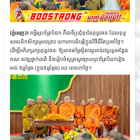
(ភ្នំពេញ)៖
គម្ពីរព្រះត្រៃបិដក គឺជាទីប្រជុំចុះនៃពុទ្ធវចនៈដែលពុទ្ធ
សាសនិកសិក្សាស្រាវជ្រាវ យកមកបដិបត្តិក្នុងវិថីជីវិតប្រចាំថ្ងៃ។
ដើម្បីអភិរក្សរក្សាពុទ្ធវចនៈ ឱ្យមានតម្លៃស្ថិតស្ថេរគង់វង្សយូរអង្វែង
គណៈសង្ឃថ្នាក់ជាតិ នឹងរៀបចំសូត្រស្វាធ្យាយព្រះត្រៃបិដករៀង
រាល់ ៥ឆ្នាំម្តង (ក្នុង៥ឆ្នាំម្តង) រយៈពេល៣ថ្ងៃ។