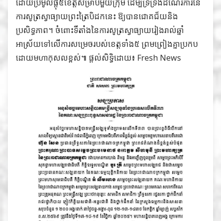
ដោយប្រមូលផ្តុំ៥ខេត្តសម្រាប់មួយក្រុម ដើម្បីទ្រទ្រង់ដំណើរការនៃ
ការសូត្រស្វាធ្យាយព្រះត្រៃបិដកនេះ ឱ្យបានជោគជ័យនិង
ប្រសិទ្ធភាព។ ចំពោះទីតាំងនៃការសូត្រស្វាធ្យាយរៀងរាល់ឆ្នាំ
អាស្រ័យទៅលើការសម្រេចរបស់ខេត្តទាំង៥ ព្រមព្រៀងគ្នាប្រកប
ដោយមហាកុសលខ្ពស់៕ ផ្ដល់សិទ្ធិដោយ៖
Fresh News