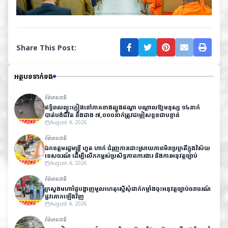
Share This Post:
អត្ថបទទាក់ទង
ព័ត៌មានជាតិ
ឥទ្ធិពលព្យុះភ្លៀងនៅភាគខាងត្បូងឥណ្ឌា បណ្តាលឱ្យមនុស្ស ១៤នាក់
បាត់បង់ជីវិត និងជាង ៧,០០០នាក់ត្រូវជម្លៀសខ្លួនជាបន្ទាន់
August 4, 2026
ព័ត៌មានជាតិ
ឯកឧត្តមរដ្ឋមន្ត្រី ហួត ហាក់ ជំរុញការដោះស្រាយភាពមិនប្រក្រតីក្នុងវិស័យ
ទេសចរណ៍ ដើម្បីលើកកម្ពស់ប្រសិទ្ធភាពការងារ និងការអនុវត្តច្បាប់
August 4, 2026
ព័ត៌មានជាតិ
ក្រសួងមហាផ្ទៃបង្ហាញមូលហេតុស្នើសុំដាក់កម្លាំងចុះអនុវត្តច្បាប់ចរាចរណ៍
ផ្លូវគោកឡើងវិញ
August 4, 2026
ព័ត៌មានជាតិ