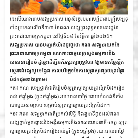
នេះបើយោងតាមសង្ឃប្រកាស​ អនុសំវច្ឆរមហាសន្និបាតមន្ត្រីសង្ឃទូ
ទាំងប្រទេសលើកទី៣៣​ នៃគណៈសង្ឃព្រះពុទ្ធសាសនា​រដ្ឋ​នៃ
ព្រះរាជាណាចក្រកម្ពុជា​ នៅថ្ងៃទី១៩ ខែវិច្ឆិកា ឆ្នាំ២០២៥។
សង្ឃប្រកាស បានបញ្ជាក់យ៉ាងដូច្នេះថា គណៈសង្ឃនាយកនៃ
ព្រះរាជាណាចក្រកម្ពុជា សហការជាមួយក្រសួងធម្មការនិង
សាសនារៀបចំ ដូច្នេះដើម្បីអភិរក្សរក្សាពុទ្ធវចនៈឱ្យមានតម្លៃស្ថិត
ស្ថេរគង់វង្សយូរអង្វែង កាលបរិច្ឆេទនៃការសូត្រស្វាធ្យាយព្រះត្រៃ
បិដកដូចខាងក្រោម៖
*ក៖
គណៈសង្ឃថ្នាក់ជាតិរៀបចំសូត្រស្វាធ្យាយព្រះត្រៃបិដករៀង
រាល់ ៥ឆ្នាំម្តង (ក្នុង៥ឆ្នាំម្តង) រយៈពេល៣ថ្ងៃ ដោយកំណត់ទីតាំង
ណាមួយសមស្រប សម្រាប់សូត្រស្វាធ្យាយព្រះត្រៃបិដក។
*ខ៖
គណៈសង្ឃថ្នាក់ជាតិប្រគល់សិទ្ធិ និងតួនាទីជូនដល់គណៈ
សង្ឃថ្នាក់មូលដ្ឋាននិងមន្ទីរធម្មការនិងសាសនារាជធានី-ខេត្ត សូត្រ
ស្វាធ្យាយព្រះត្រៃបិដករៀងរាល់ឆ្នាំ (ក្នុង១ឆ្នាំម្តង) រយៈពេល៣ថ្ងៃ