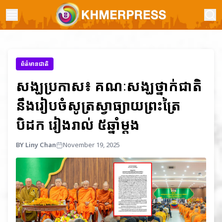
ព័ត៌មានជាតិ
សង្ឃប្រកាស៖ គណៈសង្ឃថ្នាក់ជាតិ
នឹងរៀបចំសូត្រស្វាធ្យាយព្រះត្រៃ
បិដក រៀងរាល់ ៥ឆ្នាំម្តង
BY Liny Chan
November 19, 2025