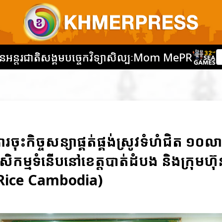
នអន្តរជាតិ
សង្គម
បច្ចេកវិទ្យា
សិល្បៈ
Mom Me
PR
ុះកិច្ចសន្យាផ្គត់ផ្គង់ស្រូវទំហំជិត ១០ល
ិកម្មទំនើបនៅខេត្តបាត់ដំបង និងក្រុមហ៊ុ
u Rice Cambodia)