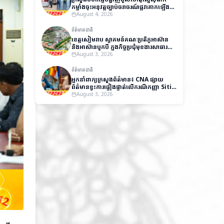
កម្លាំងចុះអនុវត្តច្បាប់ចរាចរណ៍ផ្លូវគោកឡើង
វិញ
August 4, 2026
ព័ត៌មានជាតិ
ខេត្តសៀមរាប ស្វាគមន៍គណៈប្រតិភូអាស៊ាន
និងអាស៊ានបូកបី ក្នុងកិច្ចប្រជុំមុខងារសាធារណៈ
និងវេទិកាស្តីពីអភិបាលកិច្ចល្អ
August 3, 2026
ព័ត៌មានជាតិ
អ្នកនាំពាក្យក្រសួងព័ត៌មាន៖ CNA ផ្សាយ
ព័ត៌មានខ្វះការផ្ទៀងផ្ទាត់លើករណីកញ្ញា Siti
Aishah បង្កឱ្យមានការយល់ច្រឡំ និងប៉ះ
August 3, 2026
ពាល់កិត្តិយសកម្ពុជា