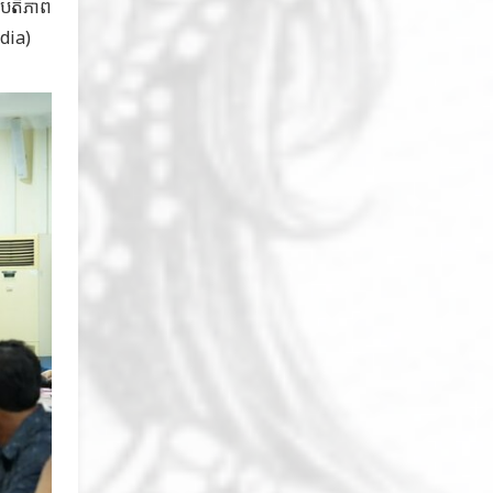
ធិបតីភាព
odia)