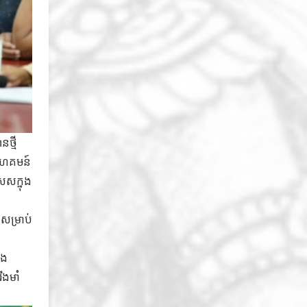
ថ្មី
 សហគមន៍
េសក្នុង
ាសម្រាប់
ិង
ឹងមាំ