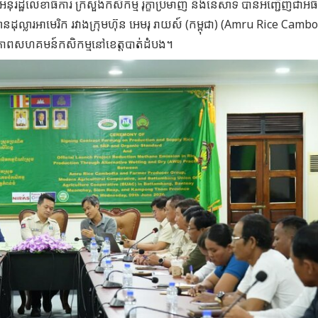
 អនុរដ្ឋលេខាធិការ ក្រសួងកសិកម្ម រុក្ខាប្រមាញ់ និងនេសាទ បានអញ្ជើញជាអ
ានដុល្លារអាមេរិក រវាងក្រុមហ៊ុន អេមរុ រាយស៍ (កម្ពុជា) (Amru Rice Camb
ាពសហគមន៍កសិកម្មនៅខេត្តបាត់ដំបង។