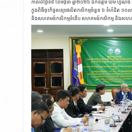
កាលពីថ្ងៃទី៩ ខែមិថុនា ឆ្នាំ២០២៦ ឯកឧត្តម ឃឹម ហ្វីណង់
ក្នុងពិធីចុះកិច្ចសន្យាផលិតកសិកម្មចំនួន ៦ ទំហំជិត ១០ល
និងសហគមន៍កសិកម្មទំនើប សហគមន៍កសិកម្ម និងសហភ