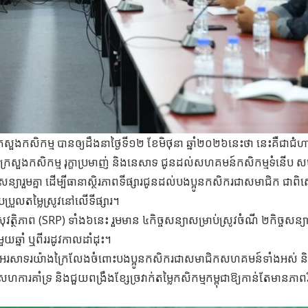
សួងកសិកម្ម បានឲ្យដឹងនាថ្ងៃទី១២ ខែមិថុនា ឆ្នាំ២០២៦នេះថា នេះគឺជាជំហាន
ធពីក្រសួងកសិកម្ម រុក្ខាប្រមាញ់ និងនេសាទ ជូនដល់សហគមន៍កសិកម្មទំនើប
រួមគ្នា ដើម្បីធានាស្ថិរភាពទីផ្សារជូនដល់បងប្អូនកសិករជាសមាជិក ជាពិស
រួលតម្លៃស្រូវនៅលើទីផ្សារ។
ាសុវត្ថិភាព (SRP) ទាំង៦នេះ រួមមាន ៤កិច្ចសន្យាសម្រាប់ស្រូវចំណី ២កិច្ចសន្យ
្នាំ ឬពីររដូវកាលដាំដុះ។
ការអបអរសាទរយ៉ាងក្រៃលែងចំពោះបងប្អូនកសិករជាសមាជិកសហគមន៍ទាំងអស់ ន
ទ្រ និងជួយពង្រឹងខ្សែច្រវាក់តម្លៃកសិកម្មកម្ពុជាឱ្យកាន់តែមានភាពរ