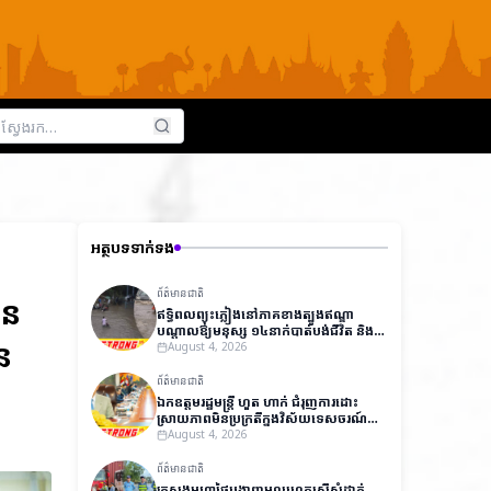
អត្ថបទទាក់ទង
ព័ត៌មានជាតិ
ាន
ឥទ្ធិពលព្យុះភ្លៀងនៅភាគខាងត្បូងឥណ្ឌា
បណ្តាលឱ្យមនុស្ស ១៤នាក់បាត់បង់ជីវិត និង
ន
ជាង ៧,០០០នាក់ត្រូវជម្លៀសខ្លួនជាបន្ទាន់
August 4, 2026
ព័ត៌មានជាតិ
ឯកឧត្តមរដ្ឋមន្ត្រី ហួត ហាក់ ជំរុញការដោះ
ស្រាយភាពមិនប្រក្រតីក្នុងវិស័យទេសចរណ៍
ដើម្បីលើកកម្ពស់ប្រសិទ្ធភាពការងារ និងការ
August 4, 2026
អនុវត្តច្បាប់
ព័ត៌មានជាតិ
ក្រសួងមហាផ្ទៃបង្ហាញមូលហេតុស្នើសុំដាក់