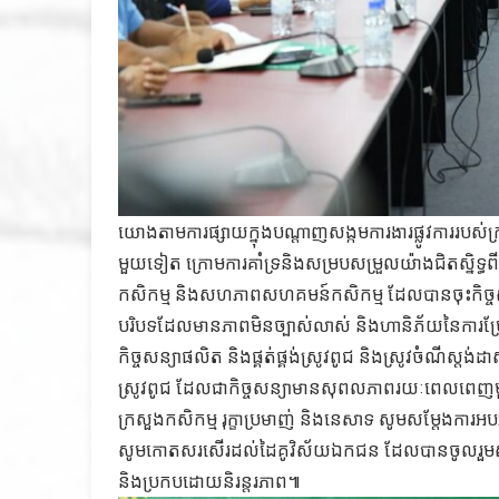
យោងតាមការផ្សាយក្នុងបណ្តាញសង្កមការងារផ្លូវការរបស់ក្រ
មួយទៀត ក្រោមការគាំទ្រនិងសម្របសម្រួលយ៉ាងជិតស្និទ្
កសិកម្ម និងសហភាពសហគមន៍កសិកម្ម ដែលបានចុះកិច្ចសន្យា
បរិបទដែលមានភាពមិនច្បាស់លាស់ និងហានិភ័យនៃការប្រែប្
កិច្ចសន្យាផលិត និងផ្គត់ផ្គង់ស្រូវពូជ និងស្រូវចំណីស្តង់ដ
ស្រូវពូជ ដែលជាកិច្ចសន្យាមានសុពលភាពរយៈពេលពេញមួយឆ
ក្រសួងកសិកម្ម រុក្ខាប្រមាញ់ និងនេសាទ សូមសម្តែង
សូមកោតសរសើរដល់ដៃគូវិស័យឯកជន ដែលបានចូលរួមសហការគាំ
និងប្រកបដោយនិរន្តរភាព៕