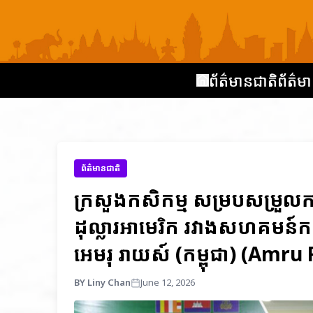
ព័ត៌មានជាតិ
ព័ត៌មា
ព័ត៌មានជាតិ
ក្រសួងកសិកម្ម សម្របសម្រួលការច
ដុល្លារអាមេរិក រវាងសហគមន៍កស
អេមរុ រាយស៍ (កម្ពុជា) (Amr
BY Liny Chan
June 12, 2026