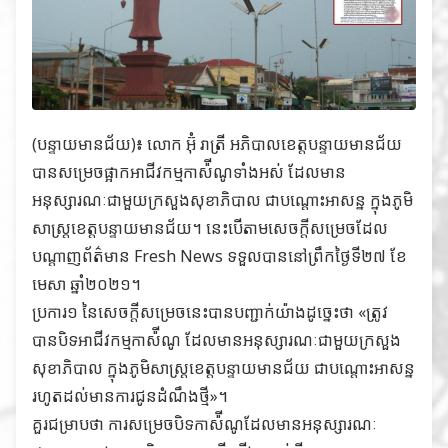
(បន្ទាយមានជ័យ)៖ លោក អ៊ុំ រាត្រី អភិបាលខេត្តបន្ទាយមានជ័យ
បានសម្រេចផ្អាកអាជីវកម្មកាស៉ីណូទាំងអស់ ដែលមាន
អនុស្សារណៈជាមួយក្រសួងសុខាភិបាល ជាបណ្ដោះអាសន្ន ក្នុងភូមិ
សាស្ដ្រខេត្តបន្ទាយមានជ័យ។ នេះបើតាមសេចក្ដីសម្រេចដែល
បណ្ដាញព័ត៌មាន Fresh News ទទួលបាននៅព្រឹកថ្ងៃទី២៧ ខែ
មេសា ឆ្នាំ២០២១។
ប្រការ១ នៃសេចក្ដីសម្រេចនេះបានបញ្ជាក់យ៉ាងដូច្នេះថា «ត្រូវ
បានបិទអាជីវកម្មកាស៉ីណូ ដែលមានអនុស្សារណៈជាមួយក្រសួង
សុខាភិបាល ក្នុងភូមិសាស្ដ្រខេត្តបន្ទាយមានជ័យ ជាបណ្ដោះអាសន្ន
រហូតដល់មានការជូនដំណឹងថ្មី»។
គួរជម្រាបថា ការសម្រេចបិទកាស៉ីណូដែលមានអនុស្សារណៈ