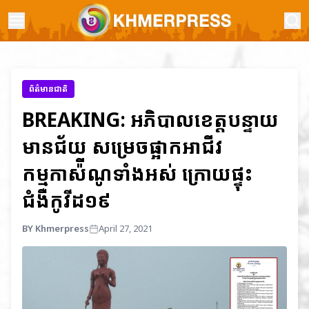
ព័ត៌មានជាតិ
BREAKING: អភិបាលខេត្តបន្ទាយ
មានជ័យ សម្រេចផ្អាកអាជីវ
កម្មកាស៉ីណូទាំងអស់ ក្រោយផ្ទុះ
ជំងឺកូវីដ១៩
BY Khmerpress
April 27, 2021