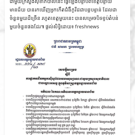
ជាមួយក្រសួងសុខាភិបាលនេះ ធ្វើឡើងបន្ទាប់ពីខេត្តបន្ទាយ
មានជ័យ បានរកឃើញអ្នកកើតជំងឺកូវីដជាបន្ដបន្ទាន់ ដែលជា
ចំនួនមួយដ៏ច្រើន រហូតខេត្តមួយនេះ បានសម្រេចបិទខ្ទប់តំបន់
មួយចំនួនផងដែរ៕ ផ្តល់សិទ្ធិដោយ៖ freshnews