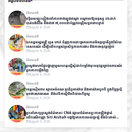
អត្ថបទទាក់ទង
ព័ត៌មានជាតិ
ឥទ្ធិពលព្យុះភ្លៀងនៅភាគខាងត្បូងឥណ្ឌា បណ្តាលឱ្យមនុស្ស ១៤នាក់
បាត់បង់ជីវិត និងជាង ៧,០០០នាក់ត្រូវជម្លៀសខ្លួនជាបន្ទាន់
August 4, 2026
ព័ត៌មានជាតិ
ឯកឧត្តមរដ្ឋមន្ត្រី ហួត ហាក់ ជំរុញការដោះស្រាយភាពមិនប្រក្រតីក្នុងវិស័យ
ទេសចរណ៍ ដើម្បីលើកកម្ពស់ប្រសិទ្ធភាពការងារ និងការអនុវត្តច្បាប់
August 4, 2026
ព័ត៌មានជាតិ
ក្រសួងមហាផ្ទៃបង្ហាញមូលហេតុស្នើសុំដាក់កម្លាំងចុះអនុវត្តច្បាប់ចរាចរណ៍
ផ្លូវគោកឡើងវិញ
August 4, 2026
ព័ត៌មានជាតិ
ខេត្តសៀមរាប ស្វាគមន៍គណៈប្រតិភូអាស៊ាន និងអាស៊ានបូកបី ក្នុងកិច្ចប្រជុំ
មុខងារសាធារណៈ និងវេទិកាស្តីពីអភិបាលកិច្ចល្អ
August 3, 2026
ព័ត៌មានជាតិ
អ្នកនាំពាក្យក្រសួងព័ត៌មាន៖ CNA ផ្សាយព័ត៌មានខ្វះការផ្ទៀងផ្ទាត់
លើករណីកញ្ញា Siti Aishah បង្កឱ្យមានការយល់ច្រឡំ និងប៉ះពាល់
កិត្តិយសកម្ពុជា
August 3, 2026