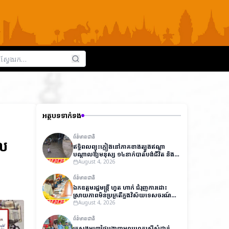
អត្ថបទទាក់ទង
ព័ត៌មានជាតិ
ាល
ឥទ្ធិពលព្យុះភ្លៀងនៅភាគខាងត្បូងឥណ្ឌា
បណ្តាលឱ្យមនុស្ស ១៤នាក់បាត់បង់ជីវិត និង
ជាង ៧,០០០នាក់ត្រូវជម្លៀសខ្លួនជាបន្ទាន់
August 4, 2026
ព័ត៌មានជាតិ
ឯកឧត្តមរដ្ឋមន្ត្រី ហួត ហាក់ ជំរុញការដោះ
ស្រាយភាពមិនប្រក្រតីក្នុងវិស័យទេសចរណ៍
ដើម្បីលើកកម្ពស់ប្រសិទ្ធភាពការងារ និងការ
August 4, 2026
អនុវត្តច្បាប់
ព័ត៌មានជាតិ
ក្រសួងមហាផ្ទៃបង្ហាញមូលហេតុស្នើសុំដាក់