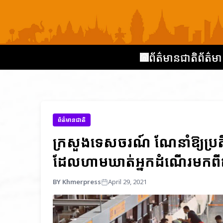
ព័ត៌មានជាតិ
ព័ត៌មា
ព័ត៌មានជាតិ
ក្រសួងទេសចរណ៍ ណែនាំឱ្យប្រតិ
ដែលហាមឃាត់អ្នកដំណើរមកពីឥ
BY Khmerpress
April 29, 2021