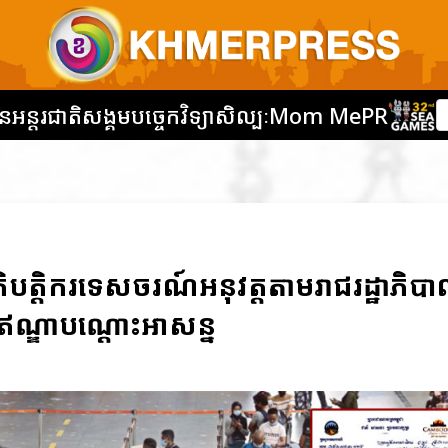
នអន្តរជាតិ
សង្គម
បច្ចេកវិទ្យា
សិល្បៈ
Mom Me
PR
បត្តិករទេសចរណ៍អនុវត្តតាមរាជរដ្ឋាភិប
ណ្ឌាបណ្ដោះអាសន្ន