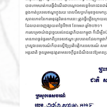
បានហាមឃាត់ការធ្វើដំណើរជាបណ្តោះអាសន្នចំពោះជនជាត
ឆ្លងកាត់ប្រទេសឥណ្ឌាក្នុងរយៈពេលបីសប្តាហ៍មុនចូលមកប្រទេ
សុពលភាពនៃការអនុវត្តវិធានការនេះ ត្រូវធ្វើឡើងក្រោយ
ដែលបានចេញផ្សាយនាថ្ងៃទី២៧ ខែមេសា ឆ្នាំ២០២១។
ការសម្រេចយ៉ាងដូច្នេះរបស់រាជរដ្ឋាភិបាលកម្ពុជា ក៏ដើម្បីទប
មានភាពធ្ងន់ធ្ងរមកពីប្រទេសឥណ្ឌា ស្របពេលដែលកម្ពុជាក៏ក
ក្រសួងទេសចរណ៍ក៏បានស្នើឱ្យប្រតិបត្តិករទេសចរណ៍ សមាគ
អន្តរជាតិ ចូលរួមអនុវត្តតាមសេចក្ដីជូនដំណឹងនេះឱ្យមាន