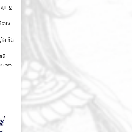
ណ្ឌា ឬ
ភិបាល
លាំង និង
ាតិ-
eshnews