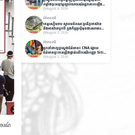
កម្លាំងចុះអនុវត្តច្បាប់ចរាចរណ៍ផ្លូវគោកឡើង
វិញ
August 4, 2026
ព័ត៌មានជាតិ
ខេត្តសៀមរាប ស្វាគមន៍គណៈប្រតិភូអាស៊ាន
និងអាស៊ានបូកបី ក្នុងកិច្ចប្រជុំមុខងារសាធារណៈ
និងវេទិកាស្តីពីអភិបាលកិច្ចល្អ
August 3, 2026
ព័ត៌មានជាតិ
អ្នកនាំពាក្យក្រសួងព័ត៌មាន៖ CNA ផ្សាយ
ព័ត៌មានខ្វះការផ្ទៀងផ្ទាត់លើករណីកញ្ញា Siti
Aishah បង្កឱ្យមានការយល់ច្រឡំ និងប៉ះ
August 3, 2026
ពាល់កិត្តិយសកម្ពុជា
សចរណ៍