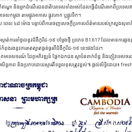
ិឥណ្ឌា និងអ្នកដំណើរជនជាតិបរទេសទាំងអស់ដែលធ្វើដំណើរមកពីប្រទេសឥ
សកម្ពុជា តាមផ្លូវអាកាស ផ្លូវគោក ឬផ្លូវទឹក។
រយៈពេល ៤៨ ម៉ោង បន្ទាប់ពីការចេញសេចក្តីប្រកាសព័ត៌មានរបស់ក្រសួងសុខា
់ស្កាត់ការនាំចូលនូវជំងឺកូវីដ-១៩ បម្លែងថ្មី ប្រភេទ B1.617 ដែលមានការឆ្លងខ្
ំពុងរងនូវការរាតត្បាតធ្ងន់ធ្ងរពីជំងឺកូវីដ-១៩ នេះផងដែរ។
មទេសចរណ៍ ដៃគូអភិវឌ្ឍន៍ ផ្នែកឯកជន ស្ថាប័នពាក់ព័ន្ធ និងភ្ញៀវទេសចរជ
ប្រសិទ្ធភាព និងប្រកបដោយស្មារតីទទួលខុសត្រូវខ្ពស់៕ ផ្តល់សិទ្ធិដោយ៖ fr