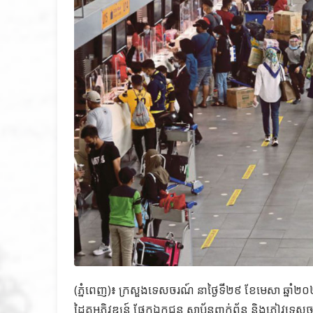
(ភ្នំពេញ)៖ ក្រសួងទេសចរណ៍ នាថ្ងៃទី២៩ ខែមេសា ឆ្ន
ដៃគូអភិវឌ្ឍន៍ ផ្នែកឯកជន ស្ថាប័នពាក់ព័ន្ធ និងភ្ញៀវទេសច