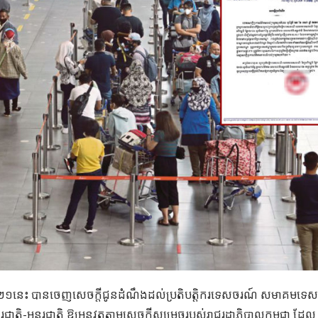
ាំ២០២១នេះ បានចេញសេចក្ដីជូនដំណឹងដល់ប្រតិបត្តិករទេសចរណ៍ សមាគមទេ
រជាតិ-អន្តរជាតិ ឱ្យអនុវត្តតាមសេចក្ដីសម្រេចរបស់រាជរដ្ឋាភិបាលកម្ពុជា ដែល