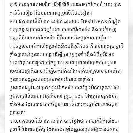
គ្នាឱ្យបានល្អបន្ថែមទៀត ដើម្បីធ្វើឱ្យការងារចាក់វ៉ាក់សាំងនេះ បាន
កាន់តែលឿន និងមានភាពល្អប្រសើរថែមទៀត។
នាយឧត្តមសេនីយ៍ ឥត សារ៉ាត់ តាមរយៈ Fresh News ក៏ឆ្លៀត
បញ្ជាក់ជូនប្រជាពលរដ្ឋដែរថា ការចាក់វ៉ាក់សាំង និងការបំពេញ
បណ្ណព័ត៌មានចាក់វ៉ាក់សាំង គឺមិនមានគិតប្រាក់នោះឡើយ។
ការទទួលបានវ៉ាក់សាំងប្រឆាំងនឹងជំងឺកូវីដ១៩ គឺជាបំណងប្រាថ្នាដ៏
ខ្លាំងក្លារបស់ប្រជាពលរដ្ឋ ដើម្បីប្រយុទ្ធប្រឆាំងនឹងជំងឺកូវីដ១៩
ដែលកំពុងរាតត្បាតនៅកម្ពុជា។ ការជម្នះផលលំបាកទាំងឡាយ
របស់រាជរដ្ឋាភិបាល ដើម្បីចាក់វ៉ាក់សាំងនៅតំបន់ក្រហម បានធ្វើឱ្យ
ប្រជាពលរដ្ឋក្នុងតំបន់ក្រហមនេះរីករាយជាខ្លាំង។
ប្រជាពលរដ្ឋដែលបានទទួលវ៉ាក់សាំង បានថ្លែងអំណរគុណយ៉ាង
ជ្រាលជ្រៅចំពោះរាជរដ្ឋាភិបាល ក្រុមការងារ និងគ្រូពេទ្យកងទ័ព
ទាំងអស់ ដែលបានយកចិត្តទុកដាក់ចំពោះការផ្តល់វ៉ាក់សាំងជូន
ពួកគាត់។
នាយឧត្តមសេនីយ៍ ឥត សារ៉ាត់ បានថ្លែងថា ការចាក់វ៉ាក់សាំងជា
តួនាទី និងកាតព្វកិច្ច ដែលកងកម្លាំងត្រូវសម្រេចឱ្យបានជូនរាជ