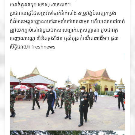
មានចំនួនសរុប ៥២៥,៤៣៩នាក់។
ប្រជាពលរដ្ឋដែលត្រូវទៅចាក់វ៉ាក់សាំង តម្រូវឱ្យបំពេញកម្រង
ព័ត៌មានអត្តសញ្ញាណនៅតាមលំនៅឋានជាមុន ហើយពេលទៅចាក់
ត្រូវយកភ្ជាប់ទៅជាមួយឯកសារបញ្ជាក់អត្តសញ្ញាណ ដូចជាអត្ត
សញ្ញាណបណ្ណ លិខិតឆ្លងដែន ឬសំបុត្រកំណើតជាដើម៕ ផ្តល់
សិទ្ធិដោយ៖ freshnews