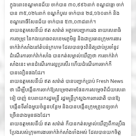
ក្នុងនោះខណ្ឌមានជ័យ ចាក់បាន ៣០,៩៩៦នាក់ ខណ្ឌដង្កោ ចាក់
បាន ៣៥,០២៤នាក់ ខណ្ឌកំបូល ចាក់បាន ២៨,១៦០នាក់ និង
ខណ្ឌពោធិ៍សែនជ័យ ចាក់បាន ៥៣,០៣៨នាក់។
នាយឧត្តមសេនីយ៍ ឥត សារ៉ាត់ អគ្គមេបញ្ជាការរង នាយសេនាធិ
ការចម្រុះ នៃកងយោធពលខេមរភូមិន្ទ និងជាប្រធានក្រុមការងារ
ចាក់វ៉ាក់សាំងនៅតំបន់ក្រហម ដែលបានចុះពិនិត្យជាប់ប្រចាំនូវ
ដំណើរការចាក់វ៉ាក់សាំង បានកត់សម្គាល់ឃើញថា ការចាក់វ៉ាក់
សាំងនេះ មានដំណើរការល្អប្រសើរ ហើយដំណើរការចាក់ក៏
បានលឿនផងដែរ។
នាយឧត្តមសេនីយ៍ ឥត សារ៉ាត់ បានបញ្ជាក់ប្រាប់ Fresh News
ថា ដើម្បីបង្កើនការចាក់ឱ្យសម្រេចតាមផែនការសម្តេចពិជ័យសេនា
ទៀ បាញ់ ឧបនាយករដ្ឋមន្ត្រី រដ្ឋមន្ត្រីក្រសួងការពារជាតិ បានឱ្យ
បង្កើនទីតាំងមួយចំនួនបន្ថែម និងបានបង្កើនក្រុមគ្រូពេទ្យចាក់
ច្រើនជាងមុនផងដែរ។
នាយឧត្តមសេនីយ៍ ឥត សារ៉ាត់ ក៏បានកត់សម្គាល់ឃើញពីការប្រឹង
ប្រែងរបស់ក្រុមការងារចាក់វ៉ាក់សាំងទាំងអស់ ដែលបានយកចិត្ត