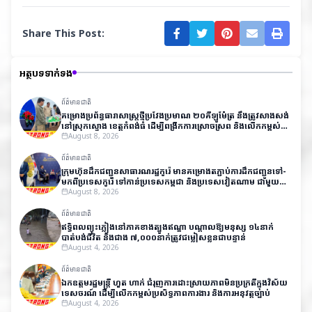
Share This Post:
អត្ថបទទាក់ទង
ព័ត៌មានជាតិ
គម្រោងប្រព័ន្ធធារាសាស្ត្រថ្មីប្រវែងប្រមាណ ២០គីឡូម៉ែត្រ នឹងត្រូវសាងសង់
នៅស្រុកស្ទោង ខេត្តកំពង់ធំ ដើម្បីពង្រីកការស្រោចស្រព និងលើកកម្ពស់
ផលិតភាពកសិកម្ម
August 8, 2026
ព័ត៌មានជាតិ
ក្រុមហ៊ុនដឹកជញ្ជូនសាធារណរដ្ឋកូរ៉េ មានគម្រោងតភ្ជាប់ការដឹកជញ្ជូនទៅ-
មកពីប្រទេសកូរ៉េ​ ទៅកាន់ប្រទេសកម្ពុជា និងប្រទេសវៀតណាម ជាមួយ
តម្លៃសមរម្យ
August 8, 2026
ព័ត៌មានជាតិ
ឥទ្ធិពលព្យុះភ្លៀងនៅភាគខាងត្បូងឥណ្ឌា បណ្តាលឱ្យមនុស្ស ១៤នាក់
បាត់បង់ជីវិត និងជាង ៧,០០០នាក់ត្រូវជម្លៀសខ្លួនជាបន្ទាន់
August 4, 2026
ព័ត៌មានជាតិ
ឯកឧត្តមរដ្ឋមន្ត្រី ហួត ហាក់ ជំរុញការដោះស្រាយភាពមិនប្រក្រតីក្នុងវិស័យ
ទេសចរណ៍ ដើម្បីលើកកម្ពស់ប្រសិទ្ធភាពការងារ និងការអនុវត្តច្បាប់
August 4, 2026