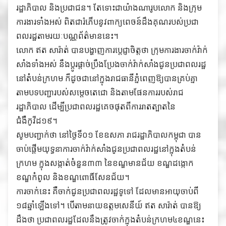
រដ្ឋាភិបាល និងប្រជាជន។ តែទោះជាយ៉ាងណារូបលោក និងក្រុម
ការងារទាំងអស់ ពិតជារំភើបនូវពាក្យពេចន៍ដឹងគុណរបស់ប្រជា
ពលរដ្ឋតាមរយៈបណ្ណព័ត៌មាននេះ។
លោក ឥត សារ៉ាត់ បានបង្ហាញការប្តេជ្ញាចិត្តថា ក្រុមការងារចាក់វ៉ាក់
សាំងទាំងអស់ នឹងប្តូរផ្តាច់ប្រឹងប្រែងចាក់វ៉ាក់សាំងជូនប្រជាពលរដ្ឋ
នៅតំបន់ក្រហម ក៏ដូចជានៅក្នុងរាជធានីភ្នំពេញឱ្យបានគ្រប់គ្នា
តាមបទបញ្ជារបស់សម្តេចតេជោ និងតាមផែនការរបស់រាជ
រដ្ឋាភិបាល ដើម្បីប្រជាពលរដ្ឋគេចផុតពីការរាតត្បាតនៃ
ជំងឺកូវីដ១៩។
សូមបញ្ជាក់ថា នៅថ្ងៃទី០១ ខែឧសភា រាជរដ្ឋាភិបាលកម្ពុជា បាន
ចាប់ផ្តើមយុទ្ធនាការចាក់វ៉ាក់សាំងជូនប្រជាពលរដ្ឋនៅក្នុងតំបន់
ក្រហម ក្នុងសង្កាត់ចំនួន៣៣ នៃខណ្ឌមានជ័យ ខណ្ឌដង្កោក
ខណ្ឌកំពូល និងខណ្ឌពោធិ៍សែនជ័យ។
ការចាក់នេះ គឺចាក់ជូនប្រជាពលរដ្ឋទូទៅ ដែលមានអាយុចាប់ពី
១៨ឆ្នាំឡើងទៅ។ បើតាមនាយឧត្តមសេនីយ៍ ឥត សារ៉ាត់ បានឱ្យ
ដឹងថា ប្រជាពលរដ្ឋដែលនឹងត្រូវចាក់ក្នុងតំបន់ក្រហម៤ខណ្ឌនេះ