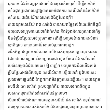
ទុកដាក់ និងបំពេញការងារយ៉ាងសស្រាក់សស្រាំ ដើម្បីចាក់វ៉ាក់
សាំងជូនប្រជាពលរដ្ឋឱ្យបានតាមផែនការ ទោះបីជាតំបន់ចាក់វ៉ាក់
សាំងនេះ ជាតំបន់រីករាលដាលជំងឺកូវីដ១៩ក្តី។
នាយឧត្តមសេនីយ៍ ឥត សារ៉ាត់ បានវាយតម្លៃខ្ពស់ចំពោះទឹកចិត្តដ៏
មុះមុតរបស់ក្រុមការងារចាក់វ៉ាក់សាំង និងថ្លែងអំណរគុណដល់កិច្ច
ខិតខំប្រឹងប្រែងរបស់ក្រុមការងារ ដើម្បីសម្រេចផែនការរបស់រាជ
រដ្ឋាភិបាល ជាប្រយោជន៍សម្រាប់ប្រជាពលរដ្ឋ។
«ទឹកចិត្តបងប្អូនកងទ័ពរបស់យើងគាត់មុះមុតសម្រេចនូវការងារ
ដែលជាបទបញ្ជារបស់សម្តេចតេជោ ហ៊ុន សែន និងការណែនាំ
របស់សម្តេចពិជ័យសេនា ទៀ បាញ់។ បងប្អូនកងទ័ពយើងគាត់
ប្រឹងប្រែងអស់ពីបេះដូង ទោះបីលំបាក នឿយហត់ ឬតំបន់នោះ
ប្រឈមការឆ្លងជំងឺ តែពួកគាត់មិនរុញរានោះឡើយ»។ នាយឧត្តម
សេនីយ៍ ឥត សារ៉ាត់ គូសបញ្ជាក់ពីវរៈភាពរបស់កងទ័ពក្នុង
បេសកកម្មចាក់វ៉ាក់សាំងនៅតំបន់ក្រហម។
បើទោះបីជាយ៉ាងណានាយឧត្តមសេនីយ៍ ឥត សារ៉ាត់ បន្តអំពាវនាវ
ដល់ក្រុមការងារចាក់វ៉ាក់សាំង និងអាជ្ញាធរមូលដ្ឋានចូលរួមសហការ