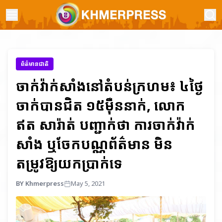
ព័ត៌មានជាតិ
ចាក់វ៉ាក់សាំងនៅតំបន់ក្រហម៖ ៤ថ្ងៃ
ចាក់បានជិត ១៥ម៉ឺននាក់, លោក
ឥត សារ៉ាត់ បញ្ជាក់ថា ការចាក់វ៉ាក់
សាំង ឬចែកបណ្ណព័ត៌មាន មិន
តម្រូវឱ្យយកប្រាក់ទេ
BY Khmerpress
May 5, 2021