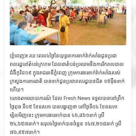
(ភ្នំពេញ)៖ រយៈពេល៤ថ្ងៃនៃយុទ្ធនាការចាក់វ៉ាក់សាំងជូនប្រជា
ពលរដ្ឋនៅតំបន់ក្រហម ដែលជាតំបន់ប្រឈមនឹងការរីករាលដាល
ជំងឺកូវីដ១៩ ក្នុងរាជធានីភ្នំពេញ ក្រុមការងារចាក់វ៉ាក់សាំងរបស់
ក្រសួងការពារជាតិ បានចាក់ជូនប្រជាពលរដ្ឋបានជិត ១៥ម៉ឺននាក់
ហើយ។
យោងតាមរបាយការណ៍ ដែល Fresh News ទទួលបាននៅព្រឹក
ថ្ងៃពុធ ទី០៥ ខែឧសភា បានបង្ហាញថា នៅថ្ងៃទី០៤ ខែឧសភា
ម្សិលមិញនេះ ក្រុមការងារចាក់បាន ៤៦,៨៦១នាក់ ស្រី
២៤,៦៥៧នាក់។ សរុប៤ថ្ងៃចាក់បានចំនួន ១៤៧,២១៨នាក់ ស្រី
៧៦,៩៥៧នាក់។