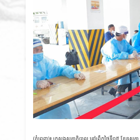
(ភ្នំពេញ)៖ ក្រសួងសុខាភិបាល នៅព្រឹកថ្ងៃទី០៥ ខែឧសភា