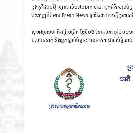
ឆ្លងកូវីដ១៩ថ្មី រហូតដល់៦៧២នាក់ ខណៈអ្នកជំងឺសរុបចំន
បណ្តាញព័ត៌មាន Fresh News ឲ្យដឹងថា សេចក្តីប្រកា
សូមជម្រាបថា គិតត្រឹមព្រឹក ថ្ងៃទី០៥ ខែឧសភា ឆ្នាំ២០
៦,០១៩នាក់ និងអ្នកស្លាប់ចំនួន១១០នាក់៕ ផ្តល់សិទ្ធិ