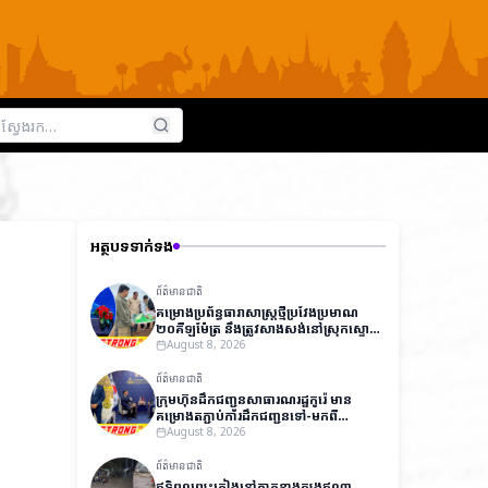
អត្ថបទទាក់ទង
ព័ត៌មានជាតិ
គម្រោងប្រព័ន្ធធារាសាស្ត្រថ្មីប្រវែងប្រមាណ
២០គីឡូម៉ែត្រ នឹងត្រូវសាងសង់នៅស្រុកស្ទោង
ខេត្តកំពង់ធំ ដើម្បីពង្រីកការស្រោចស្រព និង
August 8, 2026
លើកកម្ពស់ផលិតភាពកសិកម្ម
ព័ត៌មានជាតិ
ក្រុមហ៊ុនដឹកជញ្ជូនសាធារណរដ្ឋកូរ៉េ មាន
គម្រោងតភ្ជាប់ការដឹកជញ្ជូនទៅ-មកពី
ប្រទេសកូរ៉េ​ ទៅកាន់ប្រទេសកម្ពុជា និង
August 8, 2026
ប្រទេសវៀតណាម ជាមួយតម្លៃសមរម្យ
ព័ត៌មានជាតិ
ឥទ្ធិពលព្យុះភ្លៀងនៅភាគខាងត្បូងឥណ្ឌា