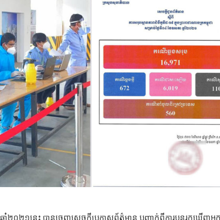
 ឆ្នាំ២០២១នេះ បានចេញសេចក្តីប្រកាសព័ត៌មាន បញ្ជាក់ពីការបន្តរកឃើញអ្ន