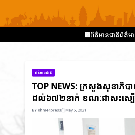
ព័ត៌មានជាតិ
ព័ត៌មា
ព័ត៌មានជាតិ
TOP NEWS: ក្រសួងសុខាភិបាល 
ដល់៦៧២នាក់ ខណៈជាសះស្ប
BY Khmerpress
May 5, 2021