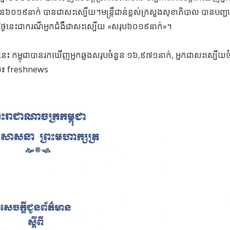
ួន៦០១៩នាក់ បានជាសះស្បើយ។មន្រ្តីជាន់ខ្ពស់ក្រសួងសុខាភិបាល បានបញ្ជាក់
សថ្ងៃនេះជាករណីអ្នកជំងឺជាសះស្បើយ «សរុប៦០១៩នាក់»។
២១នេះ កម្ពុជាបានរកឃើញអ្នកឆ្លងសរុបចំនួន ១៦,៩៧១នាក់, អ្នកជាសះស្បើយច
ដោយ៖ freshnews