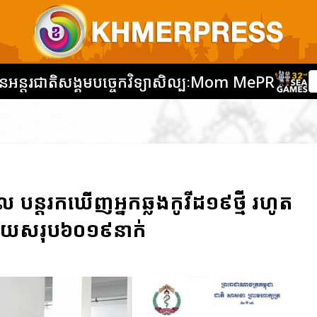
នអន្តរជាតិ
សង្គម
បច្ចេកវិទ្យា
សិល្បៈ
Mom Me
PR
បន្តរកឃើញអ្នកឆ្លងកូវីដ១៩ថ្មី រហូត
ើយសរុប៦០១៩នាក់