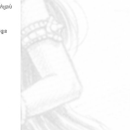
ប្រាប់
ំនួន