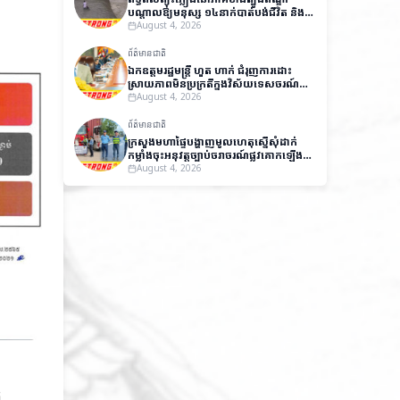
បណ្តាលឱ្យមនុស្ស ១៤នាក់បាត់បង់ជីវិត និង
ជាង ៧,០០០នាក់ត្រូវជម្លៀសខ្លួនជាបន្ទាន់
August 4, 2026
ព័ត៌មានជាតិ
ឯកឧត្តមរដ្ឋមន្ត្រី ហួត ហាក់ ជំរុញការដោះ
ស្រាយភាពមិនប្រក្រតីក្នុងវិស័យទេសចរណ៍
ដើម្បីលើកកម្ពស់ប្រសិទ្ធភាពការងារ និងការ
August 4, 2026
អនុវត្តច្បាប់
ព័ត៌មានជាតិ
ក្រសួងមហាផ្ទៃបង្ហាញមូលហេតុស្នើសុំដាក់
កម្លាំងចុះអនុវត្តច្បាប់ចរាចរណ៍ផ្លូវគោកឡើង
វិញ
August 4, 2026
ក