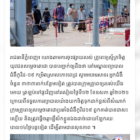
រាជធានីភ្នំពេញ៖ យោងតាមការចុះផ្សាយរបស់ គ្រូពេទ្យស្ម័គ្រចិត្ត
យុវជនសម្តេចតេជោ បានបញ្ជាក់ឲ្យដឹងថា នៅមណ្ឌលព្យាបាល
ជំងឺកូវីដ-១៩ កម្រិតស្រាលកោះពេជ្រ សូមអបអរសាទរ អ្នកជំងឺ
ចំនួន ៣៣៣នាក់បន្ថែមទៀត ត្រូវបានក្រុមគ្រូពេទ្យរបស់យើង
អោយ ត្រឡប់ទៅផ្ទះវិញនៅរសៀលថ្ងៃទី១២ ខែឧសភា ឆ្នាំ២០២១
ក្រោយពីទទួលការព្យាបាលយ៉ាងយកចិត្តទុកដាក់ខ្ពស់ពីសំណាក់
ក្រុមគ្រូពេទ្យសម្តេចតេជោប្រឆាំងជំងឺកូវីដ១៩ ពួកគាត់បានជាសះ
ស្បើយ និងត្រូវធ្វើចត្តាឡីស័កខ្លួនឯងដាច់ដោយឡែករយៈ
ពេល១៤ថ្ងៃបន្តទៀត ដើម្បីតាមដានសុខភាព ៕