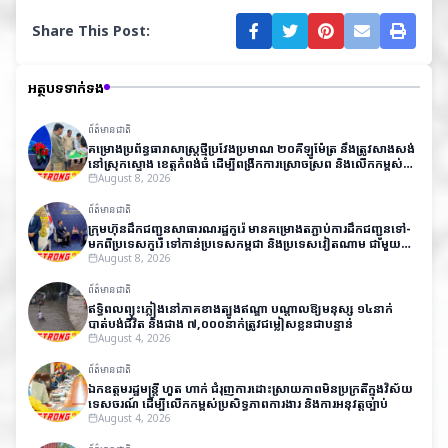
Share This Post:
អត្ថបទទាក់ទង
ព័ត៌មានជាតិ
គម្រោងប្រព័ន្ធធារាសាស្ត្រថ្មីប្រវែងប្រមាណ ២០គីឡូម៉ែត្រ នឹងត្រូវសាងសង់
នៅស្រុកស្ទោង ខេត្តកំពង់ធំ ដើម្បីពង្រីកការស្រោចស្រព និងលើកកម្ពស់
ផលិតភាពកសិកម្ម
August 8, 2026
ព័ត៌មានជាតិ
ក្រុមហ៊ុនដឹកជញ្ជូនសាធារណរដ្ឋកូរ៉េ មានគម្រោងតភ្ជាប់ការដឹកជញ្ជូនទៅ-
មកពីប្រទេសកូរ៉េ​ ទៅកាន់ប្រទេសកម្ពុជា និងប្រទេសវៀតណាម ជាមួយ
តម្លៃសមរម្យ
August 8, 2026
ព័ត៌មានជាតិ
ឥទ្ធិពលព្យុះភ្លៀងនៅភាគខាងត្បូងឥណ្ឌា បណ្តាលឱ្យមនុស្ស ១៤នាក់
បាត់បង់ជីវិត និងជាង ៧,០០០នាក់ត្រូវជម្លៀសខ្លួនជាបន្ទាន់
August 4, 2026
ព័ត៌មានជាតិ
ឯកឧត្តមរដ្ឋមន្ត្រី ហួត ហាក់ ជំរុញការដោះស្រាយភាពមិនប្រក្រតីក្នុងវិស័យ
ទេសចរណ៍ ដើម្បីលើកកម្ពស់ប្រសិទ្ធភាពការងារ និងការអនុវត្តច្បាប់
August 4, 2026