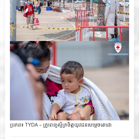
ប្រភព៖
TYDA – គ្រូពេទ្យស្ម័គ្រចិត្តយុវជនសម្តេចតេជោ