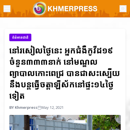
ព័ត៌មានជាតិ
នៅរសៀលថ្ងៃនេះ អ្នកជំងឺកូវីដ១៩
ចំនួន៣៣៣នាក់ នៅមណ្ឌល
ព្យាបាលកោះពេជ្រ បានជាសះស្បើយ
នឹងបន្តធ្វើចត្តាឡីស័កនៅផ្ទះ១៤ថ្ងៃ
ទៀត
BY Khmerpress
May 12, 2021