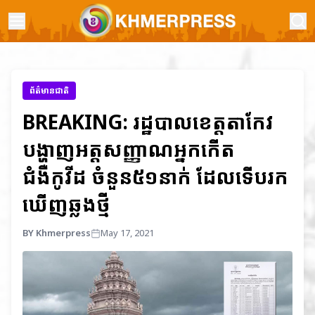
ព័ត៌មានជាតិ
BREAKING: រដ្ឋបាលខេត្តតាកែវ
បង្ហាញអត្តសញ្ញាណអ្នកកើត
ជំងឺកូវីដ ចំនួន៥១នាក់ ដែលទើបរក
ឃើញឆ្លងថ្មី
BY Khmerpress
May 17, 2021