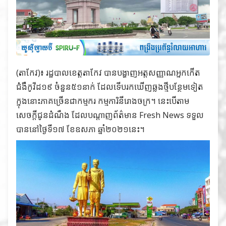
(តាកែវ)៖ រដ្ឋបាលខេត្តតាកែវ បានបង្ហាញអត្តសញ្ញាណអ្នកកើត
ជំងឺកូវីដ១៩ ចំនួន៥១នាក់ ដែលទើបរកឃើញឆ្លងថ្មីបន្ថែមទៀត
ក្នុងនោះភាគច្រើនជាកម្មករ កម្មការិនីរោងចក្រ។ នេះបើតាម
សេចក្ដីជូនដំណឹង ដែលបណ្ដាញព័ត៌មាន Fresh News ទទួល
បាននៅថ្ងៃទី១៧ ខែឧសភា ឆ្នាំ២០២១នេះ។