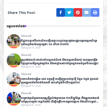
Share This Post:
អត្ថបទទាក់ទង
ព័ត៌មានជាតិ
ទិដ្ឋភាព​ទូទៅ​នៃ​ការ​បិទ​បញ្ជី​ឈ្មោះ​បេក្ខជន​ប្រឡង​សញ្ញាបត្រ​មធ្យម​សិក្សា​
ទុតិយភូមិ​សម័យ​ប្រឡង៖ ១០ សីហា ២០២៦
August 9, 2026
ព័ត៌មានជាតិ
ស្រូវរងផលប៉ះពាល់នៅខេត្តបាត់ដំបង និងខេត្តពោធិ៍សាត់ បានស្តារឡើង
វិញក្រោយពីក្រសួងស្ថាប័ន និងអាជ្ញាធរពាក់ព័ន្ធអន្តរាគមន៍បូមទឹកសង្គ្រោះ
August 9, 2026
ព័ត៌មានជាតិ
លោកជំទាវបណ្ឌិត ពេជ ចន្ទមុន្នី អញ្ជើញប្រគល់ផ្ទះថ្មី ចំនួន ៦ខ្នង ជូនដល់
ក្រុមគ្រួសារនៃវីរកងទ័ពពលី រស់នៅក្នុងទឹកដីខេត្តតាកែវ
August 9, 2026
ព័ត៌មានជាតិ
គម្រោងប្រព័ន្ធធារាសាស្ត្រថ្មីប្រវែងប្រមាណ ២០គីឡូម៉ែត្រ នឹងត្រូវសាងសង់
នៅស្រុកស្ទោង ខេត្តកំពង់ធំ ដើម្បីពង្រីកការស្រោចស្រព និងលើកកម្ពស់
ផលិតភាពកសិកម្ម
August 8, 2026