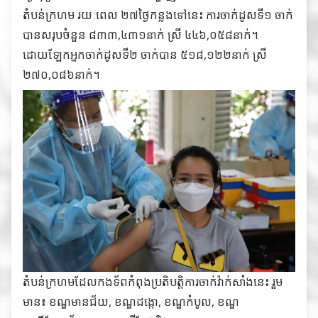
តំបន់ក្រហម រយៈពេល ២៧ថ្ងៃកន្លងទៅនេះ ការចាក់ដូសទី១ ចាក់
បានសរុបចំនួន ៨៣៣,៤៣១នាក់ ស្រី ៤៤៦,០៥៨នាក់។
ដោយឡែកអ្នកចាក់ដូសទី២ ចាក់បាន ៥១៨,១២២នាក់ ស្រី
២៧០,០៨៦នាក់។
តំបន់ក្រហមដែលកងទ័ពកំពុងប្រតិបត្តិការចាក់វ៉ាក់សាំងនេះ រួម
មាន៖ ខណ្ឌមានជ័យ, ខណ្ឌដង្កោ, ខណ្ឌកំបូល, ខណ្ឌ