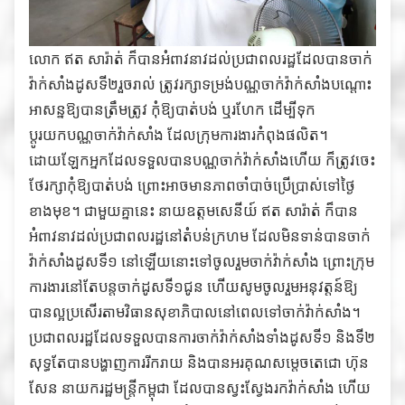
លោក ឥត សារ៉ាត់ ក៏បានអំពាវនាវដល់ប្រជាពលរដ្ឋដែលបានចាក់
វ៉ាក់សាំងដូសទី២រួចរាល់ ត្រូវរក្សាទម្រង់បណ្ណចាក់វ៉ាក់សាំងបណ្តោះ
អាសន្នឱ្យបានត្រឹមត្រូវ កុំឱ្យបាត់បង់ ឬរហែក ដើម្បីទុក
ប្តូរយកបណ្ណចាក់វ៉ាក់សាំង ដែលក្រុមការងារកំពុងផលិត។
ដោយឡែកអ្នកដែលទទួលបានបណ្ណចាក់វ៉ាក់សាំងហើយ ក៏ត្រូវចេះ
ថែរក្សាកុំឱ្យបាត់បង់ ព្រោះអាចមានភាពចាំបាច់ប្រើប្រាស់ទៅថ្ងៃ
ខាងមុខ។ ជាមួយគ្នានេះ នាយឧត្តមសេនីយ៍ ឥត សារ៉ាត់ ក៏បាន
អំពាវនាវដល់ប្រជាពលរដ្ឋនៅតំបន់ក្រហម ដែលមិនទាន់បានចាក់
វ៉ាក់សាំងដូសទី១ នៅឡើយនោះទៅចូលរួមចាក់វ៉ាក់សាំង ព្រោះក្រុម
ការងារនៅតែបន្តចាក់ដូសទី១ជូន ហើយសូមចូលរួមអនុវត្តន៍ឱ្យ
បានល្អប្រសើរតាមវិធានសុខាភិបាលនៅពេលទៅចាក់វ៉ាក់សាំង។
ប្រជាពលរដ្ឋដែលទទួលបានការចាក់វ៉ាក់សាំងទាំងដូសទី១ និងទី២
សុទ្ធតែបានបង្ហាញការរីករាយ និងបានអរគុណសម្តេចតេជោ ហ៊ុន
សែន នាយករដ្ឋមន្ត្រីកម្ពុជា ដែលបានស្វះស្វែងរកវ៉ាក់សាំង ហើយ