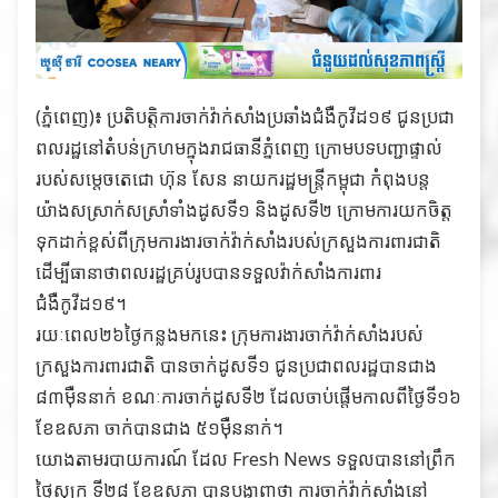
(ភ្នំពេញ)៖ ប្រតិបត្តិការចាក់វ៉ាក់សាំងប្រឆាំងជំងឺកូវីដ១៩ ជូនប្រជា
ពលរដ្ឋនៅតំបន់ក្រហមក្នុងរាជធានីភ្នំពេញ ក្រោមបទបញ្ជាផ្ទាល់
របស់សម្តេចតេជោ ហ៊ុន សែន នាយករដ្ឋមន្ត្រីកម្ពុជា កំពុងបន្ត
យ៉ាងសស្រាក់សស្រាំទាំងដូសទី១ និងដូសទី២ ក្រោមការយកចិត្ត
ទុកដាក់ខ្ពស់ពីក្រុមការងារចាក់វ៉ាក់សាំងរបស់ក្រសួងការពារជាតិ
ដើម្បីធានាថាពលរដ្ឋគ្រប់រូបបានទទួលវ៉ាក់សាំងការពារ
ជំងឺកូវីដ១៩។
រយៈពេល២៦ថ្ងៃកន្លងមកនេះ ក្រុមការងារចាក់វ៉ាក់សាំងរបស់
ក្រសួងការពារជាតិ បានចាក់ដូសទី១ ជូនប្រជាពលរដ្ឋបានជាង
៨៣ម៉ឺននាក់ ខណៈការចាក់ដូសទី២ ដែលចាប់ផ្តើមកាលពីថ្ងៃទី១៦
ខែឧសភា ចាក់បានជាង ៥១ម៉ឺននាក់។
យោងតាមរបាយការណ៍ ដែល Fresh News ទទួលបាននៅព្រឹក
ថ្ងៃសុក្រ ទី២៨ ខែឧសភា បានបង្ហាញថា ការចាក់វ៉ាក់សាំងនៅ