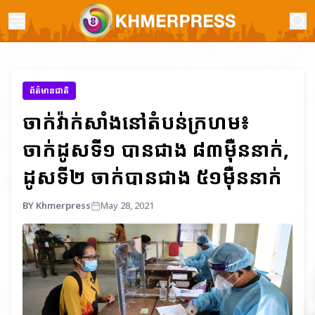
ព័ត៌មានជាតិ
ចាក់វ៉ាក់សាំងនៅតំបន់ក្រហម៖
ចាក់ដូសទី១ បានជាង ៨៣ម៉ឺននាក់,
ដូសទី២ ចាក់បានជាង ៥១ម៉ឺននាក់
BY Khmerpress
May 28, 2021