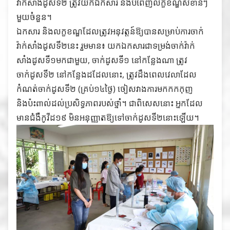
វ៉ាក់សាំងដូសទី២ ត្រូវយកឯកសារ និងបំពេញលក្ខខណ្ឌសំខាន់ៗ
មួយចំនួន។
ឯកសារ និងលក្ខខណ្ឌដែលត្រូវអនុវត្តន៍ឱ្យបានសម្រាប់ការចាក់
វ៉ាក់សាំងដូសទី២នេះ រួមមាន៖ យកឯកសារជាទម្រង់ចាក់វ៉ាក់
សាំងដូសទី១មកជាមួយ, ចាក់ដូសទី១ នៅកន្លែងណា ត្រូវ
ចាក់ដូសទី២ នៅកន្លែងដដែលនោះ, ត្រូវដឹងពេលវេលាដែល
កំណត់ចាក់ដូសទី២ (គ្រប់១៤ថ្ងៃ) ចៀសវាងការមកកកកុញ
និងប៉ះពាល់ដល់ប្រសិទ្ធភាពរបស់ថ្នាំ។ ជាពិសេសនោះ អ្នកដែល
មានជំងឺកូវីដ១៩ មិនអនុញ្ញាតឱ្យទៅចាក់ដូសទី២នោះឡើយ។