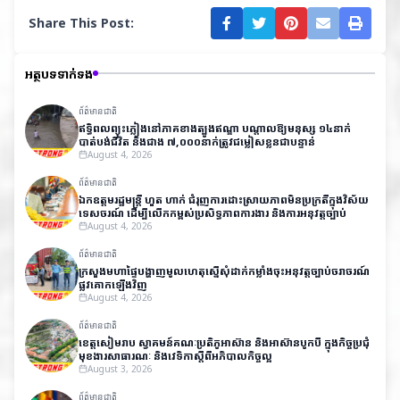
Share This Post:
អត្ថបទទាក់ទង
ព័ត៌មានជាតិ
ឥទ្ធិពលព្យុះភ្លៀងនៅភាគខាងត្បូងឥណ្ឌា បណ្តាលឱ្យមនុស្ស ១៤នាក់
បាត់បង់ជីវិត និងជាង ៧,០០០នាក់ត្រូវជម្លៀសខ្លួនជាបន្ទាន់
August 4, 2026
ព័ត៌មានជាតិ
ឯកឧត្តមរដ្ឋមន្ត្រី ហួត ហាក់ ជំរុញការដោះស្រាយភាពមិនប្រក្រតីក្នុងវិស័យ
ទេសចរណ៍ ដើម្បីលើកកម្ពស់ប្រសិទ្ធភាពការងារ និងការអនុវត្តច្បាប់
August 4, 2026
ព័ត៌មានជាតិ
ក្រសួងមហាផ្ទៃបង្ហាញមូលហេតុស្នើសុំដាក់កម្លាំងចុះអនុវត្តច្បាប់ចរាចរណ៍
ផ្លូវគោកឡើងវិញ
August 4, 2026
ព័ត៌មានជាតិ
ខេត្តសៀមរាប ស្វាគមន៍គណៈប្រតិភូអាស៊ាន និងអាស៊ានបូកបី ក្នុងកិច្ចប្រជុំ
មុខងារសាធារណៈ និងវេទិកាស្តីពីអភិបាលកិច្ចល្អ
August 3, 2026
ព័ត៌មានជាតិ