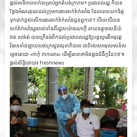
ផ្តល់អាទិភាពចាក់សម្រាប់អ្នកតំបន់ក្រហម។ ប្រជាពលរដ្ឋ ក៏បាន
ថ្លែងអំណរគុណដល់ក្រុមការងារចាក់វ៉ាក់សាំង ដែលបានយកចិត្ត
ទុកដាក់ខ្ពស់លើការងារចាក់វ៉ាក់សាំងជូនពួកគេ។ បើទោះបីបាន
ចាក់វ៉ាក់សាំងរួចរាល់ទាំងពីរដូសយ៉ាងណាក្តី នាយឧត្តមសេនីយ៍
ឥត សារ៉ាត់ បានក្រើនរំលឹកដល់ប្រជាពលរដ្ឋឱ្យបន្តស្មារតីអនុវត្ត
វិធានទាំងឡាយរបស់ក្រសួងសុខាភិបាល ជាពិសេសអនុសាសន៍ស
ម្តេចតេជោ «៣កុំ ៣ការពារ» ដើម្បីធានាថាមិនឆ្លងជំងឺកូវីដ១៩៕
ផ្តល់សិទ្ធិដោយ៖ freshnews