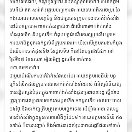
ពោធិ៍សែនជ័យ, ខណ្ឌឫស្សីកែវ និងខណ្ឌទួលគោក។ នាយឧត្តម
សេនីយ៍ ឥត សារ៉ាត់ អគ្គមេបញ្ជាការរង នាយសេនាធិការចម្រុះ នៃ
កងយោធពលខេមរភូមិន្ទ និងជាប្រធានក្រុមការងារចាក់វ៉ាក់សាំង
នៅតំបន់ក្រហម បានកត់សម្គាល់ថា ដំណើរការចាក់វ៉ាក់សាំង
ទាំងដូសទី១ និងដូសទី២ កំពុងបន្តដំណើរការល្អប្រសើរ ក្រោម
ការយកចិត្តទុកដាក់ខ្ពស់ពីក្រុមការងារ។ បើទោះបីក្រុមការងារកំពុង
ដំណើរការចាក់ដូសទី២ តែដូសទី១ ក៏នៅតែបន្តផងដែរ។ នៅ
ថ្ងៃទី២៧ ខែឧសភា ម្សិលមិញ ដូសទី១ ចាក់បាន
២៣,៨៥២នាក់។
ជាមួយដំណើរការចាក់វ៉ាក់សាំងនេះដែរ នាយឧត្តមសេនីយ៍ បន្ត
ក្រើនរំលឹកដល់ក្រុមការងារចាក់វ៉ាក់សាំងទាំងអស់ ពិនិត្យពិច័យឱ្យ
បានល្អិតល្អន់បំផុតក្នុងការចាក់វ៉ាក់សាំងជូនប្រជាពលរដ្ឋ ធ្វើយ៉ាង
ត្រូវប្រាកដគម្លាតការចាក់រវាងដូសទី១ មកដូសទី២ មានរយៈពេល
១៤ថ្ងៃ និងចាក់ឱ្យត្រឹមត្រូវតាមបច្ចេកទេស ដើម្បីធានាថា ពលរដ្ឋ
មានវ៉ាក់សាំងក្នុងខ្លួនការពារជំងឺកូវីដ១៩។ នាយឧត្តមសេនីយ៍ ឥត
សារ៉ាត់ ក៏បានបញ្ជាក់ និងអំពាវនាវដល់ប្រជាពលរដ្ឋដែលទៅចាក់