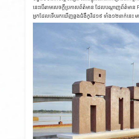
នេះបើតាមសេចក្តីប្រកាសព័ត៌មាន ដែលបណ្តាញព័ត៌មាន
អ្នកដែលទើបរកឃើញឆ្លងជំងឺកូវីដ១៩ ទាំង១២នាក់នេះ មា