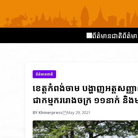
ព័ត៌មានជាតិ
ព័ត៌មា
ព័ត៌មានជាតិ
ខេត្តកំពង់ចាម បង្ហាញអត្តសញ្
ជាកម្មកររោងចក្រ ១១នាក់ និងម
BY Khmerpress
May 29, 2021