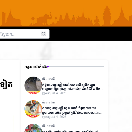
អត្ថបទទាក់ទង
ព័ត៌មានជាតិ
មទៀត
ឥទ្ធិពលព្យុះភ្លៀងនៅភាគខាងត្បូងឥណ្ឌា
បណ្តាលឱ្យមនុស្ស ១៤នាក់បាត់បង់ជីវិត និង
ជាង ៧,០០០នាក់ត្រូវជម្លៀសខ្លួនជាបន្ទាន់
August 4, 2026
ព័ត៌មានជាតិ
ឯកឧត្តមរដ្ឋមន្ត្រី ហួត ហាក់ ជំរុញការដោះ
ស្រាយភាពមិនប្រក្រតីក្នុងវិស័យទេសចរណ៍
ដើម្បីលើកកម្ពស់ប្រសិទ្ធភាពការងារ និងការ
August 4, 2026
អនុវត្តច្បាប់
ព័ត៌មានជាតិ
ក្រសួងមហាផ្ទៃបង្ហាញមូលហេតុស្នើសុំដាក់