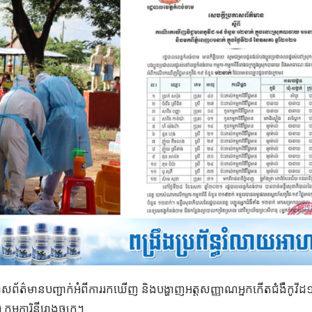
កាសព័ត៌មានបញ្ជាក់អំពីការរកឃើញ និងបង្ហាញអត្ដសញ្ញាណអ្នកកើតជំងឺកូវី
កម្មការិនីរោងចក្រ។