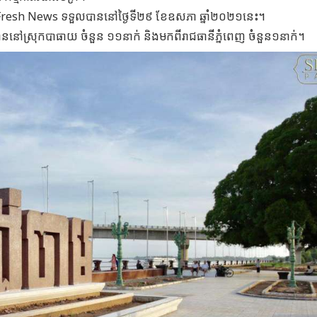
 Fresh News ទទួលបាននៅថ្ងៃទី២៩ ខែឧសភា ឆ្នាំ២០២១នេះ។
ននៅស្រុកបាធាយ ចំនួន ១១នាក់ និងមកពីរាជធានីភ្នំពេញ ចំនួន១នាក់។