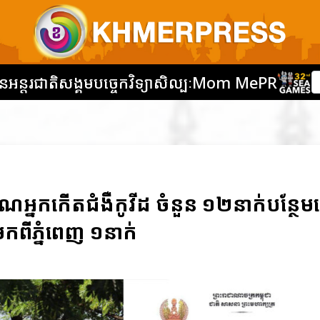
នអន្តរជាតិ
សង្គម
បច្ចេកវិទ្យា
សិល្បៈ
Mom Me
PR
ញាណអ្នកកើតជំងឺកូវីដ ចំនួន ១២នាក់បន្ថែ
កពីភ្នំពេញ ១នាក់