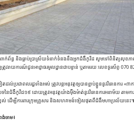
ាក់ព័ន្ធ និងធ្លាប់ប្រាស្រ័យទំនាក់ទំនងនឹងអ្នកជំងឺកូវីដ សូមទៅពិនិត្យសុខភ
្រូវរាយការណ៍ជូនអាជ្ញាធរមូលដ្ឋានជាបន្ទាន់ ឬតាមរយៈលេខទូរស័ព្ទ 070 
តដល់ប្រជាពលរដ្ឋទាំងអស់ ត្រូវបន្ដអនុវត្តឲ្យបានខ្ជាប់ខ្ជួននូវវិធានការ «៣ក
ិបទនៃជំងឺកូវីដ១៩ ដោយត្រូវអនុវត្តយ៉ាងម៉ឺងម៉ាត់នូវវិធានការអនាម័យ តាមក
ពស់ ដើម្បីការពារក្រុមគ្រួសារ និងសហគមន៍ចៀសផុតពីជំងឺមហាប្រល័យនេះ៕ 
ំពង់ចាម៖