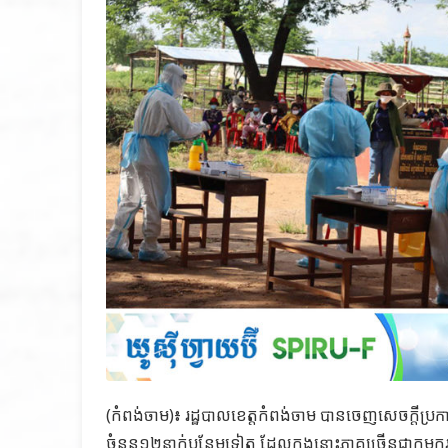
(កំពង់ចាម)៖ រដ្ឋបាលខេត្តកំពង់ចាម បានចេញសេចក្ដីប្រ
ចំនួន១២នាក់បន្ថែមទៀត ដែលក្នុងនោះភាគច្រើនជាកម្មករ 