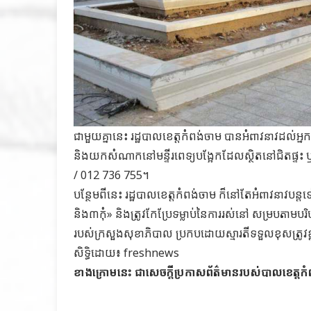
ជាមួយគ្នានេះ រដ្ឋបាលខេត្តកំពង់ចាម បានអំពាវនាវដល់អ្នកព
និងយកសំណាកនៅមន្ទីរពេទ្យបង្អែកដែលស្ថិតនៅជិតផ្ទះ ឬត
/ 012 736 755។
បន្ថែមពីនេះ រដ្ឋបាលខេត្តកំពង់ចាម ក៏នៅតែអំពាវនាវបន្ដទៀ
និង៣កុំ» និងត្រូវកែប្រែទម្លាប់នៃការរស់នៅ សម្របតាមបរ
របស់ក្រសួងសុខាភិបាល ប្រកបដោយស្មារតីទទួលខុសត្រូវខ្
សិទ្ធិដោយ៖ freshnews
ខាងក្រោមនេះ ជាសេចក្តីប្រកាសព័ត៌មានរបស់បាលខេត្តក