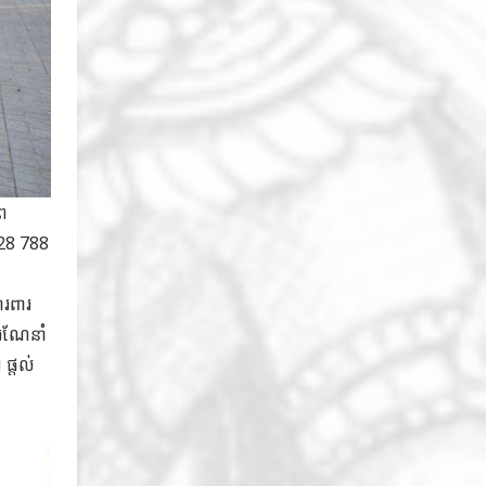
ាព
828 788
ារពារ
ារណែនាំ
ផ្តល់