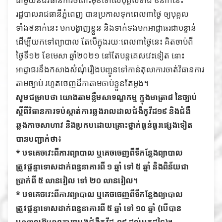
រដ្ឋបាលរាជធានីភ្នំពេញ បានប្រកាសទុកពេល៣ថ្ងៃ ឲ្យបុគ្គល
ទាំង៩នាក់នេះ មកបង្ហាញខ្លួន និងទាក់ទងមកអាជ្ញាធរជាបន្ទាន់
ដើម្បីយកទៅព្យាបាល តែបើក្នុងរយៈពេល៣ថ្ងៃនេះ គិតចាប់ពី
ថ្ងៃទី១២ ខែមេសា ឆ្នាំ២០២១ នៅតែបន្តគេសវេះទៀត នោះ
អាជ្ញាធរនឹងកសាងសំណុំរឿងបញ្ជូនទៅកាន់តុលាការចាត់វិធានការ
តាមច្បាប់ រហូតចេញដីកាតាមចាប់ខ្លួនតែម្តង។
សូមជម្រាបថា យោងតាមខ្លឹមសាទណ្ឌកម្ម ក្នុងមាត្រា៨ នៃច្បាប់
ស្តីពីវិធានការទប់ស្កាត់ការឆ្លងរាលដាលជំងឺកូវីដ១៩ និងជំងឺ
ឆ្លងកាចសាហាវ និងប្រកបដោយគ្រោះថ្នាក់ធ្ងន់ធ្ងរផ្សេងទៀត
បានបញ្ជាក់ថា៖
* បទគេចវេះពីការព្យាបាល ឬគេចចេញពីទីកន្លែងព្យាបាល
ត្រូវផ្តន្ទាទោសដាក់ពន្ធនាគារពី ១ ឆ្នាំ ទៅ ៥ ឆ្នាំ និងពិន័យជា
ប្រាក់ពី ៥ លានរៀល ទៅ ២០ លានរៀល។
* បទគេចវេះពីការព្យាបាល ឬគេចចេញពីទីកន្លែងព្យាបាល
ត្រូវផ្តន្ទាទោសដាក់ពន្ធនាគារពី ៥ ឆ្នាំ ទៅ ១០ ឆ្នាំ (បើបាន
បណ្តាលឱ្យមានការចម្លងជំងឺកូវីដ-១៩ ដល់អ្នកដទៃ)។