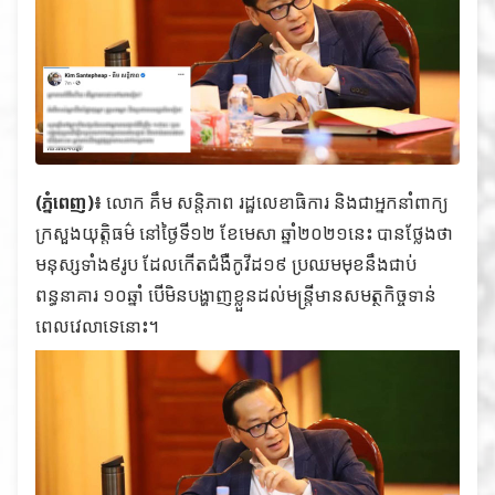
(ភ្នំពេញ)៖
លោក គឹម សន្តិភាព រដ្ឋលេខាធិការ និងជាអ្នកនាំពាក្យ
ក្រសួងយុត្តិធម៌ នៅថ្ងៃទី១២ ខែមេសា ឆ្នាំ២០២១នេះ បានថ្លែងថា
មនុស្សទាំង៩រូប ដែលកើតជំងឺកូវីដ១៩ ប្រឈមមុខនឹងជាប់
ពន្ធនាគារ ១០ឆ្នាំ បើមិនបង្ហាញខ្លួនដល់មន្ត្រីមានសមត្ថកិច្ចទាន់
ពេលវេលាទេនោះ។