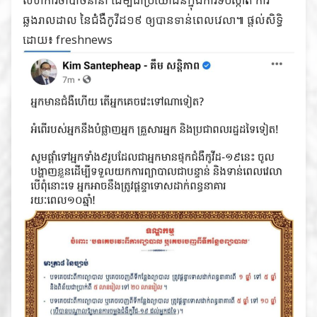
ឆ្លងរាលដាល នៃជំងឺកូវីដ១៩ ឲ្យបានទាន់ពេលវេលា៕ ផ្តល់សិទ្ធិ
ដោយ៖ freshnews