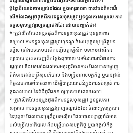
ប៉ុន្តែបើយោងតាមច្បាប់ដដែល ក្នុងមាត្រា១៣ បានចែងពីករណី
លើកលែងឲ្យរួចផុតពីការទទួលខុសត្រូវ ឬទទួលការសម្រាល ការ
ទទួលខុសត្រូវព្រហ្មទណ្ឌផងដែរ ដោយបញ្ជាក់ថា៖
* ត្រូវលើកលែងឲ្យរួចផុតពីការទទួលខុសត្រូវ ឬទទួលការ
សម្រាល ការទទួលខុសត្រូវព្រហ្មទណ្ឌ ចំពោះបុគ្គលប្រព្រឹត្តបទ
ល្មើស (ទាំងបទគេចវេះពីការធ្វើចត្តាឡីស័ក បទគេចវេះពីការ
ព្យាបាល ឬគេចចេញពីកន្លែងព្យាបាល បទមិនគោរពវិធានការ
រដ្ឋបាល និងបទរេរាំងដល់ការអនុវត្តវិធានការ) ដែលបានបង្ហាញ
ព័ត៌មានដល់មន្ត្រីសុខាភិបាល និងមន្ត្រីមានសមត្ថកិច្ច ឬបានផ្តល់
កិច្ចសហការចាំបាច់នានា ដើម្បីជាប្រយោជន៍ក្នុងការទប់ស្កាត់ ការ
ឆ្លងរាលដាល នៃជំងឺកូវីដ១៩ ឲ្យបានទាន់ពេលវេលា។
* ត្រូវលើកលែងឲ្យរួចផុតពីការទទួលខុសត្រូវ ឬទទួលការ
សម្រាល ការទទួលខុសត្រូវព្រហ្មទណ្ឌផងដែរ ចំពោះក្រុមគ្រួសារ
នៃបុគ្គល ដែលបានប្រព្រឹត្តបទល្មើស ដែលបានបង្ហាញព័ត៌មាន
ដល់មន្ត្រីសុខាភិបាល និងមន្ត្រីមានសមត្ថកិច្ច ឬបានផ្តល់កិច្ច
សហការចាំបាច់នានា ដើម្បីជាប្រយោជន៍ក្នុងការទប់ស្កាត់ ការ