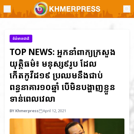
ព័ត៌មានជាតិ
TOP NEWS: អ្នកនាំពាក្យក្រសួង
យុត្តិធម៌៖ មនុស្ស៩រូប ដែល
កើតកូវីដ១៩ ប្រឈមនឹងជាប់
ពន្ធនាគារ១០ឆ្នាំ បើមិនបង្ហាញខ្លួន
ទាន់ពេលវេលា
BY Khmerpress
April 12, 2021