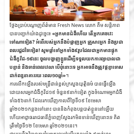
ថ្លែងប្រាប់បណ្តាញព័ត៌មាន Fresh News លោក គឹម សន្តិភាព
បានបញ្ជាក់យ៉ាងដូច្នេះ៖
«អ្នកមានជំងឺហើយ តើអ្នកគេចវេះ
ទៅណាទៀត? អំពើរបស់អ្នកនឹងបំផ្លាញអ្នក គ្រួសារអ្នក និងប្រជា
ពលរដ្ឋដទៃទៀត! សូមផ្តាំទៅអ្នកទាំង៩រូបដែលជាអ្នកមានផ្ទុក
ជំងឺកូវីដ-១៩នេះ ចូលបង្ហាញខ្លួនដើម្បីទទួលយកការព្យាបាលជា
បន្ទាន់ និងទាន់ពេលវេលា បើពុំនោះទេ អ្នកអាចនឹងត្រូវផ្តន្ទាទោស
ដាក់ពន្ធនាគាររយៈពេល១០ឆ្នាំ»
។
ការលើកឡើងរបស់មន្ត្រីជាន់ខ្ពស់ក្រសួងយុត្តិធម៌ បានធ្វើឡើង
ដោយសារអ្នកជំងឺកូវីដ១៩ ចំនួន៩នាក់ទៀត ក្នុងចំណោមអ្នកជំងឺ
ទាំង៥៦នាក់ ដែលរកឃើញកាលពីថ្ងៃទី០៩ ខែមេសា
ឆ្នាំ២០២១កន្លងទៅនោះ បាននិងកំពុងបន្តបាត់ខ្លួននៅឡើយ
ហើយអាជ្ញាធររាជធានីភ្នំពេញស្វែងរកមិនទាន់ឃើញនោះទេ គិត
ត្រឹមថ្ងៃទី១២ ខែមេសា ឆ្នាំ២០២១នេះ។
ជាមួយនឹងវិធានការចំពោះមុខទៅលើបុគ្គលទាំង ៩នាក់នេះ