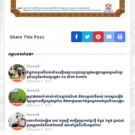
Share This Post:
អត្ថបទទាក់ទង
ព័ត៌មានជាតិ
ទិដ្ឋភាព​ទូទៅ​នៃ​ការ​បិទ​បញ្ជី​ឈ្មោះ​បេក្ខជន​ប្រឡង​សញ្ញាបត្រ​មធ្យម​សិក្សា​
ទុតិយភូមិ​សម័យ​ប្រឡង៖ ១០ សីហា ២០២៦
August 9, 2026
ព័ត៌មានជាតិ
ស្រូវរងផលប៉ះពាល់នៅខេត្តបាត់ដំបង និងខេត្តពោធិ៍សាត់ បានស្តារឡើង
វិញក្រោយពីក្រសួងស្ថាប័ន និងអាជ្ញាធរពាក់ព័ន្ធអន្តរាគមន៍បូមទឹកសង្គ្រោះ
August 9, 2026
ព័ត៌មានជាតិ
លោកជំទាវបណ្ឌិត ពេជ ចន្ទមុន្នី អញ្ជើញប្រគល់ផ្ទះថ្មី ចំនួន ៦ខ្នង ជូនដល់
ក្រុមគ្រួសារនៃវីរកងទ័ពពលី រស់នៅក្នុងទឹកដីខេត្តតាកែវ
August 9, 2026