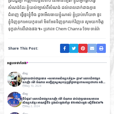
ត្រង់ជួរគ្នា ការ៉ូក្រាលខ្ពស់ទាប នៅមានទៀត! ខ្ញុំជាអ្នកធ្លាប់ធ្វើ
សំណង់ដែរ ខ្ញុំយល់ច្បាស់ពីសំណង់ ដល់ពេលដាក់ជាងគ្មាន
ជំនាញ ធ្វើផ្ទះខ្ញុំចឹង ដូចមើលងាយខ្ញុំណាស់ ខ្ញុំប្រាប់ហើយថា ផ្ទះ
ខ្ញុំទិញទុកអោយកូននៅ មិនមែនទិញទុកលក់វិញទេ សូមយកចិត្ត
ទុក្ខដាក់លើជាងផង៕» ប្រភព៖
Chem Chanra ចែម ចាន់រ៉ា
Share This Post:
អត្ថបទទាក់ទង
សិល្បៈ
ក្រោយជាប់ជាប្រធាន «សមាគមសិល្បករខ្មែរ» ភ្លាម! លោកជំទាវអ្នក
ឧកញ៉ា ម៉ៅ ចំណាន អញ្ជើញសួរសុខទុក្ខព្រឹទ្ធាចារ្យកោសល្យវោហារ​ គង់​
ណៃ ដល់មន្ទីរពេទ្យ
May 10, 2024
សិល្បៈ
ទីបំផុត! លោកជំទាវអ្នកឧកញ៉ា ម៉ៅ ចំណាន ជាប់ជាប្រធានសមាគម
សិល្បករខ្មែរ អាណត្តិទី៦ ក្នុងសំឡេងគាំទ្រ ៥២៧សំឡេង ស្មើនឹង៩៣%
May 2, 2024
សិល្បៈ