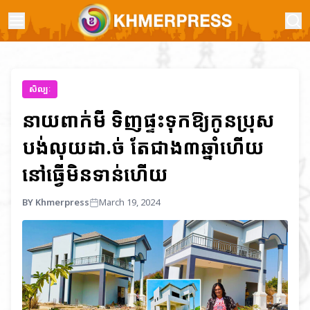
សិល្បៈ
នាយពាក់មី ទិញផ្ទះទុកឱ្យកូនប្រុស
បង់លុយដា.ច់ តែជាង៣ឆ្នាំហើយ
នៅធ្វើមិនទាន់ហើយ
BY Khmerpress
March 19, 2024