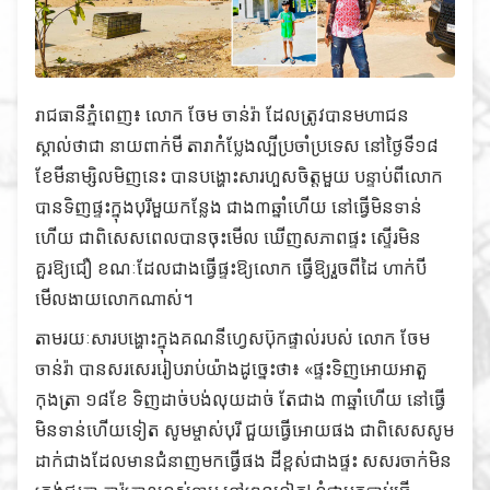
រាជធានីភ្នំពេញ៖ លោក ចែម ចាន់រ៉ា ដែលត្រូវបានមហាជន
ស្គាល់ថាជា នាយពាក់មី តារាកំប្លែងល្បីប្រចាំប្រទេស នៅថ្ងៃទី១៨
ខែមីនា​ម្សិលមិញនេះ បានបង្ហោះសារហួសចិត្តមួយ បន្ទាប់ពីលោក
បានទិញផ្ទះក្នុងបុរីមួយកន្លែង ជាង៣ឆ្នាំហើយ នៅធ្វើមិនទាន់
ហើយ ជាពិសេសពេលបានចុះមើល ឃើញសភាពផ្ទះ ស្ទើរមិន
គួរឱ្យជឿ ខណៈដែលជាងធ្វើផ្ទះឱ្យលោក ធ្វើឱ្យរួចពីដៃ ហាក់បី
មើលងាយលោកណាស់។
តាមរយៈសារបង្ហោះក្នុងគណនីហ្វេសប៊ុកផ្ទាល់របស់ លោក ចែម
ចាន់រ៉ា បានសរសេររៀបរាប់យ៉ាងដូច្នេះថា៖ «ផ្ទះទិញអោយអាតួ
កុងត្រា ១៨ខែ ទិញដាច់បង់លុយដាច់ តែជាង ៣ឆ្នាំហើយ នៅធ្វើ
មិនទាន់ហើយទៀត សូមម្ចាស់បុរី ជួយធ្វើអោយផង ជាពិសេសសូម
ដាក់ជាងដែលមានជំនាញមកធ្វើផង ដីខ្ពស់ជាងផ្ទះ សសរចាក់មិន