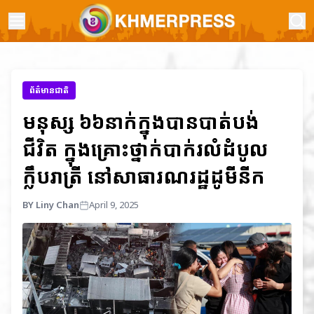
ព័ត៌មានជាតិ
មនុស្ស ៦៦នាក់ក្នុងបានបាត់បង់
ជីវិត ក្នុងគ្រោះថ្នាក់បាក់រលំដំបូល
ក្លឹបរាត្រី នៅសាធារណរដ្ឋដូមីនីក
BY Liny Chan
April 9, 2025