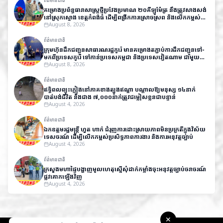
ព័ត៌មានជាតិ
គម្រោងប្រព័ន្ធធារាសាស្ត្រថ្មីប្រវែងប្រមាណ ២០គីឡូម៉ែត្រ នឹងត្រូវសាងសង់
នៅស្រុកស្ទោង ខេត្តកំពង់ធំ ដើម្បីពង្រីកការស្រោចស្រព និងលើកកម្ពស់
ផលិតភាពកសិកម្ម
August 8, 2026
ព័ត៌មានជាតិ
ក្រុមហ៊ុនដឹកជញ្ជូនសាធារណរដ្ឋកូរ៉េ មានគម្រោងតភ្ជាប់ការដឹកជញ្ជូនទៅ-
មកពីប្រទេសកូរ៉េ​ ទៅកាន់ប្រទេសកម្ពុជា និងប្រទេសវៀតណាម ជាមួយ
តម្លៃសមរម្យ
August 8, 2026
ព័ត៌មានជាតិ
ឥទ្ធិពលព្យុះភ្លៀងនៅភាគខាងត្បូងឥណ្ឌា បណ្តាលឱ្យមនុស្ស ១៤នាក់
បាត់បង់ជីវិត និងជាង ៧,០០០នាក់ត្រូវជម្លៀសខ្លួនជាបន្ទាន់
August 4, 2026
ព័ត៌មានជាតិ
ឯកឧត្តមរដ្ឋមន្ត្រី ហួត ហាក់ ជំរុញការដោះស្រាយភាពមិនប្រក្រតីក្នុងវិស័យ
ទេសចរណ៍ ដើម្បីលើកកម្ពស់ប្រសិទ្ធភាពការងារ និងការអនុវត្តច្បាប់
August 4, 2026
ព័ត៌មានជាតិ
ក្រសួងមហាផ្ទៃបង្ហាញមូលហេតុស្នើសុំដាក់កម្លាំងចុះអនុវត្តច្បាប់ចរាចរណ៍
ផ្លូវគោកឡើងវិញ
August 4, 2026
✕