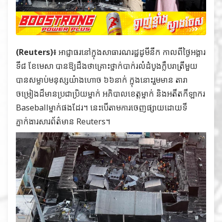
(Reuters)៖
អាជ្ញាធរនៅក្នុងសាធារណរដ្ឋដូមីនីក កាលពីថ្ងៃអង្គារ
ទី៨ ខែមេសា បានឱ្យដឹងថាគ្រោះថ្នាក់បាក់រលំដំបូងក្លឹបរាត្រីមួយ
បានសម្លាប់មនុស្សយ៉ាងហោច ៦៦នាក់ ក្នុងនោះរួមមាន តារា
ចម្រៀងដ៏មានប្រជាប្រិយម្នាក់ អភិបាលខេត្តម្នាក់ និងអតីតកីឡាករ
Baseballម្នាក់ផងដែរ។ នេះបើតាមការចេញផ្សាយដោយទី
ភ្នាក់ងារសារព័ត៌មាន Reuters។