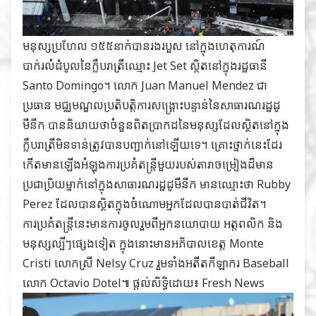
មនុស្សប្រហែល ១៥៥នាក់បានរងរបួស នៅក្នុងហេតុការណ៍
បាក់រលំដំបូលនៃក្លឹបរាត្រីឈ្មោះ Jet Set ស្ថិតនៅក្នុងរដ្ឋធានី
Santo Domingo។ លោក Juan Manuel Mendez ជា
ប្រធាន មជ្ឈមណ្ឌលប្រតិបត្តិការសង្រ្គោះបន្ទាន់នៃសាធារណរដ្ឋដូ
មីនីក បាននិយាយថាចំនួនពិតប្រាកដនៃមនុស្សដែលស្ថិតនៅក្នុង
ក្លឹបរាត្រីមិនទាន់ត្រូវបានបញ្ជាក់នៅឡើយទេ។ គ្រោះថ្នាក់នេះដែរ
កើតមានឡើងអំឡុងការប្រគំតន្ត្រីមួយរបស់តារាចម្រៀងដ៏មាន
ប្រជាប្រិយម្នាក់នៅក្នុងសាធារណរដ្ឋដូមីនីក មានឈ្មោះថា Rubby
Perez ដែលបានស្ថិតក្នុងចំណោមអ្នកដែលបានបាត់ជីវិត។
ការប្រគំតន្ត្រីនេះមានការចូលរួមពីអ្នកនយោបាយ អត្តពលិក និង
មនុស្សល្បីៗផ្សេងទៀត ក្នុងនោះមានអភិបាលខេត្ត Monte
Cristi លោកស្រី Nelsy Cruz រួមទាំងអតីតកីឡាករ Baseball
លោក Octavio Dotel៕ ផ្ដល់សិទ្ធិដោយ៖
Fresh News