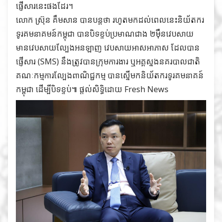
ផ្ញើសារនេះផងដែរ។
លោក ស្រ៊ុន គឹមសាន បានបន្ដថា រហូតមកដល់ពេលនេះនិយ័តករ
ទូរគមនាគមន៍កម្ពុជា បានបិទខ្ទប់ប្រមាណជាង ២ម៉ឺនវេបសាយ
មានវេបសាយល្បែងអនឡាញ វេបសាយអាសអាភាស ដែលបាន
ផ្ញើសារ (SMS) នឹងត្រូវបានក្រុមការងារ ឬអគ្គស្នងនគរបាលជាតិ
គណៈកម្មការល្បែងពាណិជ្ជកម្ម បានស្នើមកនិយ័តករទូរគមនាគន៍
កម្ពុជា ដើម្បីបិទខ្ទប់៕ ផ្តល់សិទ្ធិដោយ Fresh News