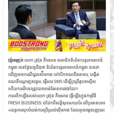
(ភ្នំពេញ)៖
លោក ស្រ៊ុន គឹមសាន សមាជិកនិយ័តករទូរគមនាគន៍
កម្ពុជា បានថ្លែងឲ្យដឹងថា និយ័តករទូរគមនាគន៍កម្ពុជា បានរក
ឃើញមានករណីជួលស៉ីមកាត ទៅបើកគណនីធនាគារ, បង្កើត
គណនីបណ្តាញសង្គម, ផ្ញើសារ SMS ដើម្បីប្រព្រឹត្តបទល្មើស
ហើយករណីនេះត្រូវបានចាត់វិធានការផងដែរ។
ការលើកឡើងរបស់លោក ស្រ៊ុន គឹមសាន ធ្វើឡើងក្នុងកម្មវិធី
FRESH BUSINESS: ជជែកពីសន្តិសុខសាយប័រ លើប្រធានបទ៖
«យន្តការលុបបំបាត់ការប្រើប្រាស់សុីមកាត ដែលគ្មានអត្តសញ្ញាណ