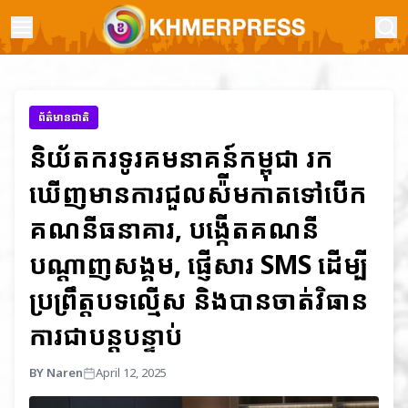
ព័ត៌មានជាតិ
និយ័តករទូរគមនាគន៍កម្ពុជា រក
ឃើញមានការជួលស៉ីមកាតទៅបើក
គណនីធនាគារ, បង្កើតគណនី
បណ្តាញសង្គម, ផ្ញើសារ SMS ដើម្បី
ប្រព្រឹត្តបទល្មើស និងបានចាត់វិធាន
ការជាបន្តបន្ទាប់
BY Naren
April 12, 2025