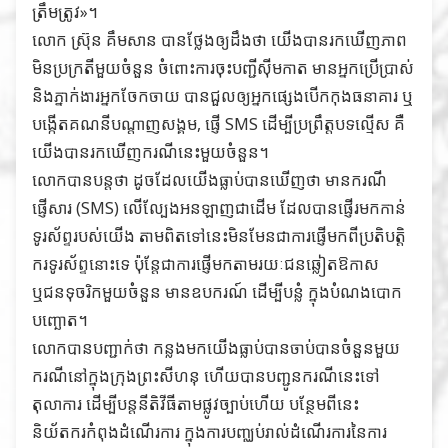
ត្រឹមត្រូវ»។
លោក ស្រ៊ុន គឹមសាន បានថ្លែងឲ្យដឹងថា យើងបានរកឃើញភាព
មិនប្រក្រតីមួយចំនួន ចំពោះការចុះបញ្ជីស៊ីមកាត មានអ្នកប្រើប្រាស់
និងភ្នាក់ងារអ្នកចែកចាយ បានជួលឲ្យអ្នកផ្សេងបើកកុងធនាគារ ឬ
បង្កើតគណនីបណ្តាញសង្គម, ផ្ញើ SMS ដើម្បីប្រព្រឹត្តបទល្មើស គឺ
យើងបានរកឃើញករណីនេះមួយចំនួន។
លោកបានបន្ដថា ដូចដែលយើងធ្លាប់បានឃើញថា មានករណី
ផ្ញើសារ (SMS) លើល្បែងអនឡាញជាដើម ដែលបានផ្ញើរមកកាន់
ទូរស័ព្ទរបស់យើង តាមពិតទៅនេះមិនមែនជាការផ្ញើមកពីប្រតិបត្តិ
ករទូរស័ព្ទនោះទេ ប៉ុន្ដែជាការផ្ញើមកតាមរយៈជនឆ្លៀតឱកាស
ឬជនទុចរិកមួយចំនួន មានឧបករណ៍ ដើម្បីបន្លំ ក្នុងបំណងបោក
បញ្ឆោត។
លោកបានបញ្ជាក់ថា កន្លងមកយើងធ្លាប់បានចាប់បានចំនួនមួយ
ករណីនៅក្នុងក្រុងព្រះសីហនុ ហើយបានបញ្ជូនករណីនេះទៅ
តុលាការ ដើម្បីបន្ដនីតិវីធីតាមផ្លូវច្បាប់ហើយ បន្ថែមពីនេះ
និយ័តករកំពុងដំណើរការ ក្នុងការបញ្ឈប់រាល់ដំណើរការនៃការ