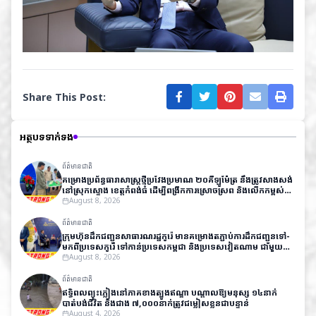
Share This Post:
អត្ថបទទាក់ទង
ព័ត៌មានជាតិ
គម្រោងប្រព័ន្ធធារាសាស្ត្រថ្មីប្រវែងប្រមាណ ២០គីឡូម៉ែត្រ នឹងត្រូវសាងសង់
នៅស្រុកស្ទោង ខេត្តកំពង់ធំ ដើម្បីពង្រីកការស្រោចស្រព និងលើកកម្ពស់
ផលិតភាពកសិកម្ម
August 8, 2026
ព័ត៌មានជាតិ
ក្រុមហ៊ុនដឹកជញ្ជូនសាធារណរដ្ឋកូរ៉េ មានគម្រោងតភ្ជាប់ការដឹកជញ្ជូនទៅ-
មកពីប្រទេសកូរ៉េ​ ទៅកាន់ប្រទេសកម្ពុជា និងប្រទេសវៀតណាម ជាមួយ
តម្លៃសមរម្យ
August 8, 2026
ព័ត៌មានជាតិ
ឥទ្ធិពលព្យុះភ្លៀងនៅភាគខាងត្បូងឥណ្ឌា បណ្តាលឱ្យមនុស្ស ១៤នាក់
បាត់បង់ជីវិត និងជាង ៧,០០០នាក់ត្រូវជម្លៀសខ្លួនជាបន្ទាន់
August 4, 2026