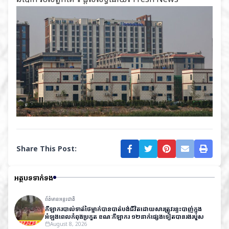
Share This Post:
អត្ថបទទាក់ទង
ព័ត៌មានអន្តរជាតិ
កីឡាករបាល់ទាត់ថៃម្នាក់បានបាត់បង់ជីវិតដោយសារត្រូវរន្ទះបាញ់ក្នុង
អំឡុងពេលកំពុងប្រកួត ខណៈកីឡាករ ១២នាក់ផ្សេងទៀតបានរងរបួស
August 8, 2026