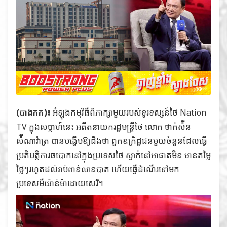
(បាងកក)៖
អំឡុងកម្មវិធីពិភាក្សាមួយរបស់ទូរទស្សន៍ថៃ Nation
TV ក្នុងសប្តាហ៍នេះ អតីតនាយករដ្ឋមន្រ្តីថៃ លោក ថាក់ស៉ីន
ស៉ីណាវ៉ាត្រ បានបង្ហើបឱ្យដឹងថា ពួកឧក្រិដ្ឋជនមួយចំនួនដែលធ្វើ
ប្រតិបត្តិការឆបោកនៅក្នុងប្រទេសថៃ ស្នាក់នៅអាផាតមិន មានតម្លៃ
ថ្លៃៗរហូតដល់​រាប់ពាន់លានបាត ហើយធ្វើដំណើរទៅមក
ប្រទេសមីយ៉ាន់ម៉ាដោយសេរី។