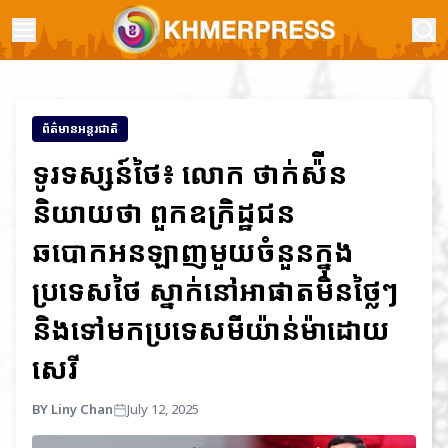
ព័ត៌មានអន្តរជាតិ
ទូរទស្សន៍ថៃ៖ លោក ថាក់ស៉ីន
និយាយថា ពួកឧក្រិដ្ឋជន
ឆបោកអនឡាញមួយចំនួនក្នុង
ប្រទេសថៃ ស្នាក់នៅអាផាតមិនថ្លៃៗ
និងទៅមកប្រទេសមីយ៉ាន់ម៉ាដោយ
សេរី
BY Liny Chan
July 12, 2025