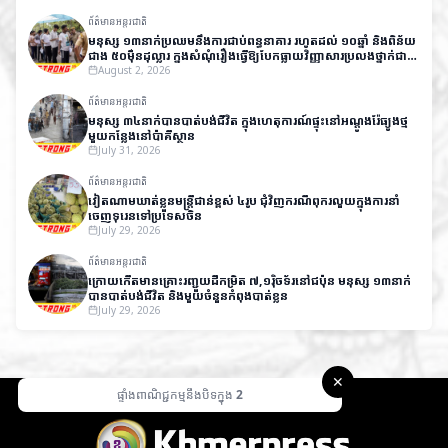
ព័ត៌មានអន្តរជាតិ
មនុស្ស ១៣នាក់ប្រឈមនឹងការជាប់ពន្ធនាគារ រហូតដល់ ១០ឆ្នាំ និងពិន័យ
ជាង ៥០ម៉ឺនដុល្លារ ក្នុងសំណុំរឿងធ្វើឱ្យបែកធ្លាយវិញ្ញាសារប្រលងថ្នាក់ជាតិ
នៅឥណ្ឌា
August 2, 2026
ព័ត៌មានអន្តរជាតិ
មនុស្ស ៣៤នាក់បានបាត់បង់ជីវិត ក្នុងហេតុការណ៍ផ្ទុះនៅអណ្តូងរ៉ែធ្យូងថ្ម
មួយកន្លែងនៅប៉ាគីស្ថាន
July 31, 2026
ព័ត៌មានអន្តរជាតិ
វៀតណាមឃាត់ខ្លួនមន្ត្រីជាន់ខ្ពស់ ៤រូប ជុំវិញករណីពុករលួយក្នុងការនាំ
ចេញទុរេនទៅប្រទេសចិន
July 29, 2026
ព័ត៌មានអន្តរជាតិ
ក្រោយកើតមានគ្រោះរញ្ជួយដីកម្រិត ៧,១រ៉ិចទ័រនៅជប៉ុន មនុស្ស ១៣នាក់
បានបាត់បង់ជីវិត និងមួយចំនួនកំពុងបាត់ខ្លួន
July 29, 2026
✕
ផ្ទាំងពាណិជ្ជកម្មនឹងបិទក្នុង
1