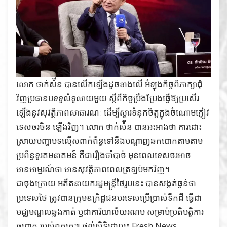
លោក ថាក់ស៉ីន បានលើកឡើងដូចខាងលើ អំឡុងកិច្ចពិភាក្សាជុំ
វិញប្រធានបទទូលំទូលាយមួយ ស្តីពីកិច្ចប្រឹងប្រែងធ្វើឱ្យប្រសើរ
ឡើងនូវសុវត្ថិភាពសាធារណៈ ដើម្បីស្តារទំនុកចិត្តក្នុងចំណោមភ្ញៀវ
ទេសចរចិន ឡើងវិញ។ លោក ថាក់ស៉ីន បានអះអាងថា ការដោះ
ស្រាយបញ្ហាបទល្មើសពាក់ព័ន្ធទៅនឹងបណ្តាញឆកបោកតាមតាម
ប្រព័ន្ធទូរគមនាគមន៍ គឺជារឿងចាំបាច់ មុនពេលទេសចរអាច
មានអាម្មរណ៍ថា មានសុវត្ថិភាពពេលត្រឡប់មកវិញ។
ជាចុងក្រោយ អតីតនាយករដ្ឋមន្រ្តីថៃរូបនេះ បានសង្កត់ធ្ងន់ថា
ប្រទេសថៃ ត្រូវបានក្រុមឧក្រិដ្ឋជនបរទេសប្រើប្រាស់ទឹកដី ធ្វើជា
មជ្ឈមណ្ឌលឆ្លងកាត់ ឬជាការិយាល័យរណប សម្រាប់ប្រតិបត្តិការ
ឆបោក របស់ពួកគេ៕ ផ្ដល់សិទ្ធិដោយ៖
Fresh News