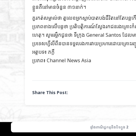
ខ្លួនគឺនៅមានចំនួន ៣១នាក់។
គួរកត់សម្គាល់ថា តួលេខអ្នកស្លាប់បាតបង់ជីវិតនៅតែប
ប្រភពខាងលើបន្តថា ប្រតិបត្តិការណ៍ស្វែងរកជនរងគ្រោះកំពុ
ហេតុ។ សូមរម្លឹកជូនថា ទីក្រុង General Santos ដែល
ប្រទេសហ្វីលីពីនបានទទួលរងការវាយប្រហារដោយគ្រោះរញ្ជួយក
អត្ថបទ៖ ភក្តី
ប្រភព៖
Channel News Asia
Share This Post:
ផ្ទាំងពាណិជ្ជកម្មនឹងបិទក្នុង
1