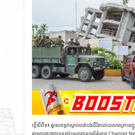
ហ្វីលីពីន៖ តួលេខអ្នកស្លាប់បាត់បង់ជីវិតដោយសារគ្រោ
តាមការចុះផ្សាយរបស់បណ្តាញសារព័ត៌មាន
Channel Ne