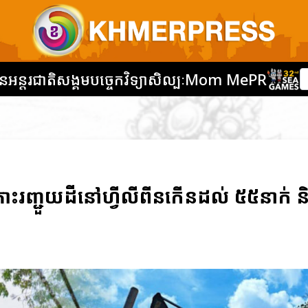
នអន្តរជាតិ
សង្គម
បច្ចេកវិទ្យា
សិល្បៈ
Mom Me
PR
ោះរញ្ជួយដីនៅហ្វីលីពីនកើនដល់ ៥៥នាក់ ន