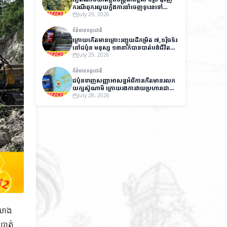
ករណីពុករលួយក្នុងការនាំចេញទុរេនទៅ
ប្រទេសចិន
July 29, 2026
ព័ត៌មានអន្តរជាតិ
ក្រោយកើតមានគ្រោះរញ្ជួយដីកម្រិត ៧,១រ៉ិចទ័រ
នៅជប៉ុន មនុស្ស ១៣នាក់បានបាត់បង់ជីវិត
និងមួយចំនួនកំពុងបាត់ខ្លួន
July 29, 2026
ព័ត៌មានអន្តរជាតិ
ជប៉ុនទាញសញ្ញាអាសន្នអំពីការកើតមានរលក
យក្សស៊ូណាមិ ក្រោយរងការវាយប្រហារដោយ
គ្រោះរញ្ជួយដីកម្រិត ៧,១រ៉ិចទ័រ
July 28, 2026
ើយោង
បាត់