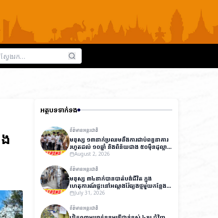
អត្ថបទទាក់ទង
ព័ត៌មានអន្តរជាតិ
ិង
មនុស្ស ១៣នាក់ប្រឈមនឹងការជាប់ពន្ធនាគារ
រហូតដល់ ១០ឆ្នាំ និងពិន័យជាង ៥០ម៉ឺនដុល្លារ
ក្នុងសំណុំរឿងធ្វើឱ្យបែកធ្លាយវិញ្ញាសារប្រលង
August 2, 2026
ថ្នាក់ជាតិនៅឥណ្ឌា
ព័ត៌មានអន្តរជាតិ
មនុស្ស ៣៤នាក់បានបាត់បង់ជីវិត ក្នុង
ហេតុការណ៍ផ្ទុះនៅអណ្តូងរ៉ែធ្យូងថ្មមួយកន្លែង
នៅប៉ាគីស្ថាន
July 31, 2026
ព័ត៌មានអន្តរជាតិ
វៀតណាមឃាត់ខ្លួនមន្ត្រីជាន់ខ្ពស់ ៤រូប ជុំវិញ