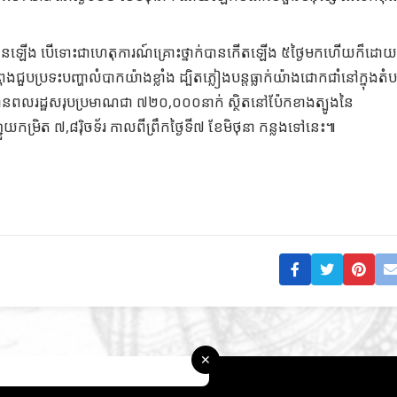
ន្តកើនឡើង បើទោះជាហេតុការណ៍គ្រោះថ្នាក់បានកើតឡើង ៥ថ្ងៃមកហើយក៏ដោ
ងជួបប្រទះបញ្ហាលំបាកយ៉ាងខ្លាំង ដ្បិតភ្លៀងបន្តធ្លាក់យ៉ាងជោកជាំនៅក្នុងតំ
មានពលរដ្ឋសរុបប្រមាណជា ៧២០,០០០នាក់ ស្ថិតនៅប៉ែកខាងត្បូងនៃ
ម្រិត ៧,៨រ៉ិចទ័រ កាលពីព្រឹកថ្ងៃទី៧​​​ ខែមិថុនា កន្លងទៅនេះ៕
✕