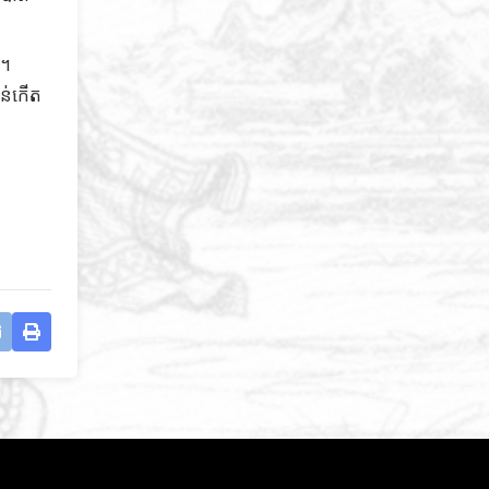
យ។
បន់កើត