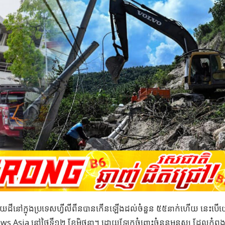
ះរញ្ជួយដីនៅក្នុងប្រទេសហ្វីលីពីនបានកើនឡើងដល់ចំនួន ៥៥នាក់ហើយ នេះប
ws Asia
នៅថ្ងៃទី១២ ខែមិថុនា។​ ដោយឡែកចំពោះចំនួនមនុស្ស ដែលកំពុង