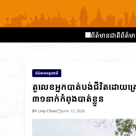
ព័ត៌មានជាតិ
ព័ត៌មា
ព័ត៌មានអន្តរជាតិ
តួលេខអ្នកបាត់បង់ជីវិតដោយគ្រ
៣១នាក់កំពុ​ងបាត់ខ្លួន
BY Liny Chan
June 12, 2026