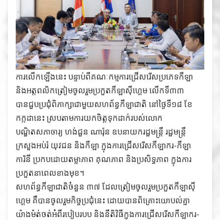
ការលើកឡើងនេះ បន្ទាប់ពីគណៈកម្មការជ្រើសរើសប្រភេទកីឡា
និងអត្តពលិកត្រៀមចូលរួមប្រកួតកីឡាស៊ីហ្គេម លើកទី៣៣
បានជួបប្រជុំពិភាក្សាជាមួយសហព័ន្ធកីឡាជាតិ នៅថ្ងៃទី១៨ ខែ
កក្កដានេះ ស្របតាមការយកចិត្តទុកដាក់របស់លោក
បណ្ឌិតសភាចារ្យ ហង់ជួន ណារ៉ុន ឧបនាយករដ្ឋមន្ដ្រី រដ្ឋមន្ដ្រី
ក្រសួងអប់រំ យុវជន និងកីឡា ក្នុងការជ្រើសរើសកីឡាករ-កីឡា
ការិនី ប្រកបដោយតម្លាភាព គុណភាព និងប្រសិទ្ធភាព ក្នុងការ
ប្រកួតនាពេលខាងមុខ។
សហព័ន្ធកីឡាជាតិចំនួន ៣៧ ដែលត្រៀមចូលរួមប្រកួតកីឡាស៊ី
ហ្គេម គឺបានចូលរួមកិច្ចប្រជុំនេះ ដោយបានពិគ្រោះយោបល់គ្នា
យ៉ាងម៉ត់ចត់អំពីរបៀបរបប និងនីតិវិធីក្នុងការជ្រើសរើសកីឡាករ-