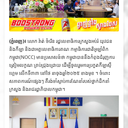
(ភ្នំពេញ)៖
លោក វ៉ាត់ ចំរើន រដ្ឋលេខាធិការក្រសួងអប់រំ យុវជន
និងកីឡា និងជាអគ្គលេខាធិការគណៈកម្មាធិការជាតិអូឡាំពិក
កម្ពុជា(NOCC) មានប្រសាសន៍ថា កម្ពុជាបាននឹងកំពុងជំរុញការ
ត្រៀមលក្ខណៈគ្រប់ជ្រុងជ្រោយ ដើម្បីចូលរួមការប្រកួតកីឡាស៊ី
ហ្គេម លើកទី៣៣ នៅថៃ នាចុងឆ្នាំ២០២៥ ខាងមុខ ។ ចំពោះ
សភាពការណ៍ផ្សេងៗ គឺរង់ចាំស្ដាប់ការណែនាំរបស់ថ្នាក់ដឹកនាំ
ក្រសួង និងរាជរដ្ឋាភិបាលកម្ពុជា។