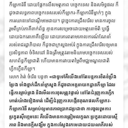
កីឡាការិនី ដោយផ្អែកលើសមត្ថភាព បច្ចេកទេស និងសមិទ្ធផល ក៏
ដូចជាលទ្ធភាពបច្ចេកទេសរបស់កីឡាករ-កីឡាការិនីម្នាក់ៗ ក្នុង
ការឈានទៅដណ្ដើមមេដាយ។ ដូច្នេះការជ្រើសរើស មានការចូល
រួមពីគ្រប់ភាគីពាក់ព័ន្ធ គ្មានការសម្រេចដោយអត្តនោម័តិ ឬធ្វើ
ដោយឯកតោភាគីឡើយ ដោយគោរពតាមគោលការណ៍ណែនាំ
របស់រាជរដ្ឋាភិបាល ក៏ដូចជាក្រសួងអប់រំ ក្នុងការជ្រើសរើសឲ្យមាន
ប្រសិទ្ធភាព ចំទិសដៅ និងត្រឹមត្រូវតាមនិយាមបច្ចេកទេសរបស់
សហព័ន្ធកីឡាជាតិ ហើយមានការវាយតម្លៃពីមជ្ឈមណ្ឌលជាតិ
ហ្វឹកហ្វឺនកីឡា។
លោក វ៉ាត់ ចំរើន បន្ដថា
«ជាទូទៅគឺយើងនៅតែបន្ដការខិតខំប្រឹង
ប្រែង ទាំងថ្នាក់ដឹកនាំក្រសួង ក៏ដូចជាអគ្គនាយកដ្ឋានកីឡា ដែល
ធ្វើការគ្រប់គ្រង និងមើលការខុសត្រូវផ្ទាល់ នៅតែជំរុញការហ្វឹក
ហាត់យ៉ាងទៀងទាត់ ដើម្បីជំរុញការបង្កើនគុណផលកីឡាករ-
កីឡាការិនី សម្រាប់ឲ្យមានភាពប្រាកដប្រជាថា ការចូលរួមការ
ប្រកួតស៊ីហ្គេមនេះ គឺយើងមានការត្រៀមលក្ខណៈប្រកួតដោយស្មើ
ភាព និងមានក្ដីសង្ឃឹម ក្នុងការស្វែងរកមេដាយជយលាភីរបស់