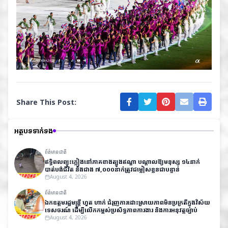
Share This Post:
អត្ថបទទាក់ទង
ព័ត៌មានជាតិ
ឥទ្ធិពលព្យុះភ្លៀងនៅភាគខាងត្បូងឥណ្ឌា បណ្តាលឱ្យមនុស្ស ១៤នាក់
បាត់បង់ជីវិត និងជាង ៧,០០០នាក់ត្រូវជម្លៀសខ្លួនជាបន្ទាន់
August 4, 2026
ព័ត៌មានជាតិ
ឯកឧត្តមរដ្ឋមន្ត្រី ហួត ហាក់ ជំរុញការដោះស្រាយភាពមិនប្រក្រតីក្នុងវិស័យ
ទេសចរណ៍ ដើម្បីលើកកម្ពស់ប្រសិទ្ធភាពការងារ និងការអនុវត្តច្បាប់
August 4, 2026