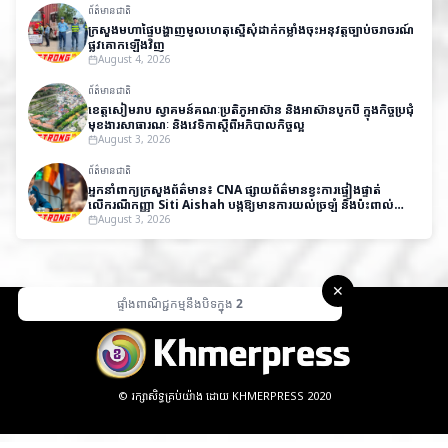
ព័ត៌មានជាតិ
ក្រសួងមហាផ្ទៃបង្ហាញមូលហេតុស្នើសុំដាក់កម្លាំងចុះអនុវត្តច្បាប់ចរាចរណ៍
ផ្លូវគោកឡើងវិញ
August 4, 2026
ព័ត៌មានជាតិ
ខេត្តសៀមរាប ស្វាគមន៍គណៈប្រតិភូអាស៊ាន និងអាស៊ានបូកបី ក្នុងកិច្ចប្រជុំ
មុខងារសាធារណៈ និងវេទិកាស្តីពីអភិបាលកិច្ចល្អ
August 3, 2026
ព័ត៌មានជាតិ
អ្នកនាំពាក្យក្រសួងព័ត៌មាន៖ CNA ផ្សាយព័ត៌មានខ្វះការផ្ទៀងផ្ទាត់
លើករណីកញ្ញា Siti Aishah បង្កឱ្យមានការយល់ច្រឡំ និងប៉ះពាល់
កិត្តិយសកម្ពុជា
August 3, 2026
✕
ផ្ទាំងពាណិជ្ជកម្មនឹងបិទក្នុង
1
© រក្សាសិទ្ធគ្រប់យ៉ាង ដោយ KHMERPRESS 2020