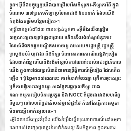
ខ្លួន។ អ៊ីចឹងបច្ចុប្បន្នយើងបានជ្រើសរើសកីឡាករ-កីឡាការិនី ក្នុង
ចំណោម ៣៧ប្រភេទកីឡា ប្រហែលជាង ៥០០នាក់ ដែលយើង
កំពុងតែតម្រឹមបន្ថែមទៀត»
។
មន្ដ្រីជាន់ខ្ពស់ដដែល បានសង្កត់ធ្ងន់ថា
«អ៊ីចឹងយើងត្រៀម
លក្ខណៈឲ្យបានគ្រប់ជ្រុងជ្រោយ ហើយនឹងរង់ចាំស្ដាប់នូវការ
ណែនាំពីឯកឧត្តមបណ្ឌិតសភាចារ្យ ឧបនាយករដ្ឋមន្ដ្រី រដ្ឋមន្ដ្រី
ក្រសួងអប់រំ យុវជន និងកីឡា ចំពោះសភាពការណ៍ផ្សេងៗទៀត
ដែលពាក់ព័ន្ធ ហើយនឹងរង់ចាំស្ដាប់ការណែនាំរបស់រាជរដ្ឋាភិបាល
យើង ក្នុងការដែលប្រសិនបើជាមានព្រឹត្តិការណ៍អ្វីទៀត ដែលកើត
ឡើង ។ ប៉ុន្ដែមកដល់ពេលនេះ ការទំនាក់ទំនងគ្នា ឬក៏ការចុះឈ្មោះ
ឬក៏ការធ្វើការជាមួយគ្នា ខាងផ្នែករដ្ឋបាលកីឡា រវាង
គណៈកម្មការរៀបចំការប្រកួត និង NOCC ក៏ដូចជារវាងសហព័ន្ធ
នីមួយៗ ទៅសហព័ន្ធជាតិរបស់ម្ចាស់ផ្ទះថៃ ក៏នៅតែធ្វើការធម្មតា
មិនមានអ្វីរអាក់រអួលទេ»
។
«អ្វីដែលយើងត្រូវខំប្រឹង យើងខំប្រឹងធ្វើឲ្យសភាពការណ៍នៅធម្មតា
ដោយនៅតែរក្សាបាននូវទំនាក់ទំនងល្អ និងមិត្តភាព ក្នុងការងារ