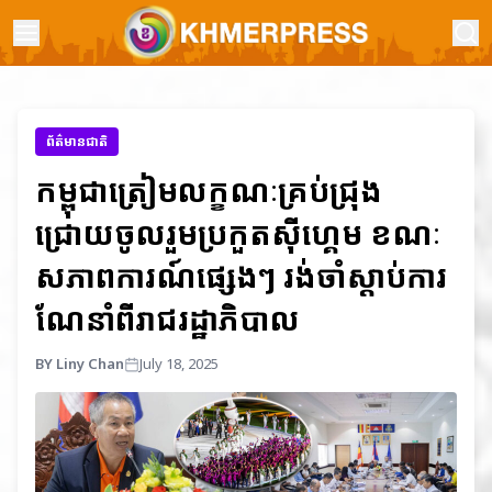
ព័ត៌មានជាតិ
កម្ពុជាត្រៀមលក្ខណៈគ្រប់ជ្រុង
ជ្រោយចូលរួមប្រកួតស៊ីហ្គេម ខណៈ
សភាពការណ៍ផ្សេងៗ រង់ចាំស្ដាប់ការ
ណែនាំពីរាជរដ្ឋាភិបាល
BY Liny Chan
July 18, 2025