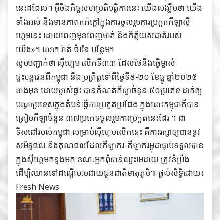
នេះដដែល។ អ៊ីចឹងកិច្ចសហប្រតិបត្តិការនេះ យើងសង្ឃឹមថា យើង
ទាំងអស់ នឹងមានភាពកក់ក្ដៅក្នុងការចូលរួមការប្រកួតកីឡាស៊ី
ហ្គេមនេះ ដោយពេញមុខពេញមាត់ និងកិត្តិយសជាតិរបស់
យើង»។ លោក វ៉ាត់ ចំរើន បន្ថែម។
សូមបញ្ជាក់ថា ស៊ីហ្គេម លើកទី៣៣ ដែលថៃនឹងធ្វើម្ចាស់
ផ្ទះបន្ដវេនពីកម្ពុជា នឹងប្រព្រឹត្តទៅពីថ្ងៃទី៩-២០ ខែធ្នូ ឆ្នាំ២០២៥
ខាងមុខ ដោយម្ចាស់ផ្ទះ បានកំណត់កីឡាចំនួន ៥០ប្រភេទ ដាក់ឲ្យ
បណ្ដាប្រទេសក្នុងតំបន់ធ្វើការប្រកួតប្រជែង ក្នុងនោះកម្ពុជាក៏បាន
ត្រៀមកីឡាចំនួន ៣៧ប្រភេទចូលរួមការប្រកួតនេះដែរ ។ ជា
ទិសដៅរបស់កម្ពុជា សម្រាប់ស៊ីហ្គេមលើកនេះ គឺការរក្សាឲ្យបាននូវ
សមិទ្ធផល និងគុណផលដែលកីឡាករ-កីឡាករម្ពុជាធ្លាប់ទទួលបាន
ក្នុងស៊ីហ្គេមកន្លងមក ខណៈអ្នកពុំទាន់ឈ្នះមេដាយ ត្រូវខំប្រឹង
ដើម្បីឈានទៅដណ្ដើមមេដាយជូនជាតិមាតុភូមិ៕ ផ្ដល់សិទ្ធិដោយ៖
Fresh News