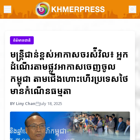
ព័ត៌មានជាតិ
មន្ត្រីជាន់ខ្ពស់អាកាសចរស៉ីវិល៖ អ្នក
ដំណើរតាមផ្លូវអាកាសចេញចូល
កម្ពុជា តាមជើងហោះហើរប្រទេសថៃ
មានកំណើនធម្មតា
BY Liny Chan
July 18, 2025