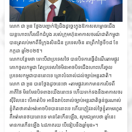
លោក ជា អូន ថ្លែងបញ្ជាក់ឱ្យដឹងដូច្នេះក្នុងឱកាសសម្ពោធជើង
យន្តហោះហើរលើកដំបូង របស់ក្រុមហ៊ុនអាកាសចរណ៍ជាតិកម្ពុជា
បានត្រលប់មកពីទីក្រុងសិនជិន ប្រទេសចិន នាព្រឹកថ្ងៃទី១៨ ខែ
កក្កដា ឆ្នាំ២០២៥។
លោកបន្ថែមថា ទោះបីជាប្រទេសថៃ បានបិទការធ្វើដំណើរតាមផ្លូវ
គោកចូលកម្ពុជា តែប្រទេសថៃមិនអាចបិទជើងហោះហើរចូល
ប្រទេសកម្ពុជាបាននោះទេ ព្រោះប៉ះពាល់ដល់ច្បាប់អន្តរជាតិ។
លោក ជា អូន បានថ្លែងដូចនេះថា «តាមផ្លូវគោកមានការបិទពី
ភាគីថៃ មិនមែនបិទខាងយើងនោះទេ ហើយទាក់ទងនឹងអាកាសចរ
ស៊ីវិលនេះ បើគាត់បិទ អានឹងវាប៉ះពាល់ច្បាប់អន្តរជាតិធ្ងន់ធ្ងរណាស់
ខ្ញុំគិតថាគាត់អត់អាចបិទបាននោះទេ ហើយភ្ញៀវរាល់ថ្ងៃខ្ញុំតាមរហូត
គឺអត់មានថយនោះទេ មានតែកើនឡើង, សូមជម្រាបថា ឆ្នាំនេះ
មានការកើនឡើង ៤៨ភាគរយ បើធៀបនឹងឆ្នាំមុន»។