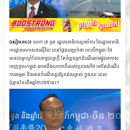
(សៀមរាប)៖
លោក ជា អូន រដ្ឋលេខាធិការប្រចាំការ នៃរដ្ឋលេខាធិ
ការដ្ឋានអាកាសចរស៊ីវិល បានថ្លែងបញ្ជាក់ថា ទោះបីកម្ពុជា-ថៃ
មានជម្លោះព្រំដែនជាមួយគ្នាក្តី តែចំនួនអ្នកដំណើរតាមផ្លូវអាកាស
ចេញចូលកម្ពុជា តាមជើងហោះហើររបស់ប្រទេសថៃ នៅតែដំណើរ
ការធម្មតា និងមានកំណើនគួរឱ្យគត់សម្គាល់ ក្នុងរយៈពេល
ប៉ុន្មានខែដើមឆ្នាំ២០២៥នេះ។