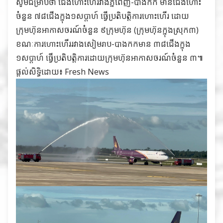
សូមជម្រាបថា ជើងហោះហើរវាងភ្នំពេញ-បាងកក មានជើងហោះ
ចំនួន ៧៨ជើងក្នុង១សប្តាហ៍ ធ្វើប្រតិបត្តិការហោះហើរ ដោយ
ក្រុមហ៊ុ​នអាកាសចរណ៍ចំនួន ៩ក្រុមហ៊ុន (ក្រុមហ៊ុនក្នុងស្រុក៣)
ខណៈការហោះហើររវាងសៀមរាប-បាងកកមាន​ ៣៨ជើងក្នុង
១សប្តាហ៍ ធ្វើប្រតិបត្តិការដោយក្រុមហ៊ុនអាកាសចរណ៍ចំនួន ៣៕
ផ្ដល់សិទ្ធិដោយ៖
Fresh News