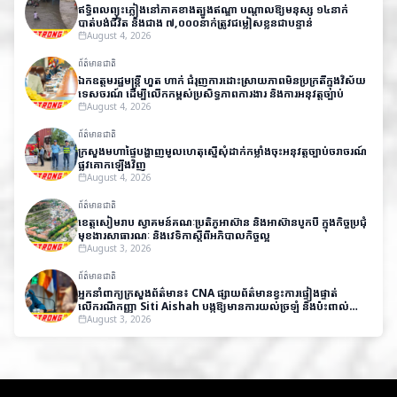
ឥទ្ធិពលព្យុះភ្លៀងនៅភាគខាងត្បូងឥណ្ឌា បណ្តាលឱ្យមនុស្ស ១៤នាក់
បាត់បង់ជីវិត និងជាង ៧,០០០នាក់ត្រូវជម្លៀសខ្លួនជាបន្ទាន់
August 4, 2026
ព័ត៌មានជាតិ
ឯកឧត្តមរដ្ឋមន្ត្រី ហួត ហាក់ ជំរុញការដោះស្រាយភាពមិនប្រក្រតីក្នុងវិស័យ
ទេសចរណ៍ ដើម្បីលើកកម្ពស់ប្រសិទ្ធភាពការងារ និងការអនុវត្តច្បាប់
August 4, 2026
ព័ត៌មានជាតិ
ក្រសួងមហាផ្ទៃបង្ហាញមូលហេតុស្នើសុំដាក់កម្លាំងចុះអនុវត្តច្បាប់ចរាចរណ៍
ផ្លូវគោកឡើងវិញ
August 4, 2026
ព័ត៌មានជាតិ
ខេត្តសៀមរាប ស្វាគមន៍គណៈប្រតិភូអាស៊ាន និងអាស៊ានបូកបី ក្នុងកិច្ចប្រជុំ
មុខងារសាធារណៈ និងវេទិកាស្តីពីអភិបាលកិច្ចល្អ
August 3, 2026
ព័ត៌មានជាតិ
អ្នកនាំពាក្យក្រសួងព័ត៌មាន៖ CNA ផ្សាយព័ត៌មានខ្វះការផ្ទៀងផ្ទាត់
លើករណីកញ្ញា Siti Aishah បង្កឱ្យមានការយល់ច្រឡំ និងប៉ះពាល់
កិត្តិយសកម្ពុជា
August 3, 2026