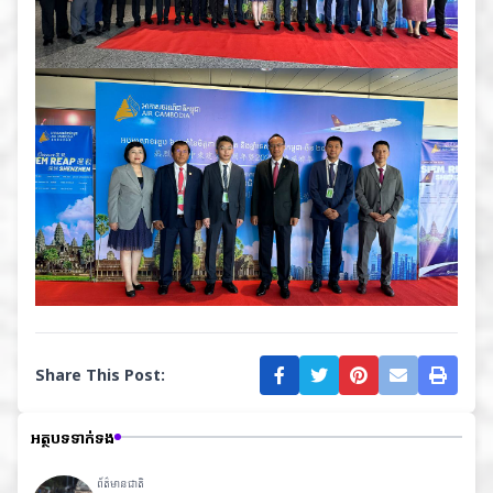
Share This Post:
អត្ថបទទាក់ទង
ព័ត៌មានជាតិ