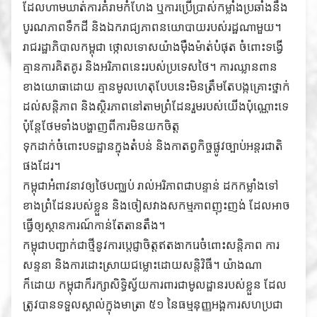
ដែលហាមឃាត់ការគំរាមកំហែង ឬការប្រើប្រាស់កម្លាំងប្រឆាំងនឹង
បូរណភាពទឹកដី និងឯករាជ្យភាពនយោបាយរបស់រដ្ឋណាមួយ។
រាជរដ្ឋាភិបាលកម្ពុជា ថ្កោលទោសយ៉ាងម៉ឺងម៉ាត់បំផុត ចំពោះទង្វើ
គ្មានការគិតគូរ និងអរិភាពនេះរបស់ប្រទេសថៃ។ ការឈ្លានពាន
ខាងយោធាដោយ គ្មានមូលហេតុបែបនេះមិនត្រឹមតែបង្កគ្រោះថ្នាក់
ដល់សន្តិភាព និងស្ថិរភាពនៅតាមព្រំដែនរួមរបស់យើងប៉ុណ្ណោះទេ
ប៉ុន្តែថែមទាំងបង្ហាញពីការមិនយកចិត្ត
ទុកដាក់ចំពោះបទដ្ឋានក្នុងតំបន់ និងកាតព្វកិច្ចផ្លូវច្បាប់អន្តរជាតិ
ផងដែរ។
កម្ពុជាអំពាវនាវឲ្យថៃបញ្ឈប់ រាល់អរិភាពជាបន្ទាន់ ដកកម្លាំងទៅ
ខាងព្រំដែនរបស់ខ្លួន និងចៀសវាងសកម្មភាពញុះញង់ ដែលអាច
ធ្វើឲ្យស្ថានការណ៍កាន់តែតានតឹង។
កម្ពុជាបញ្ជាក់ជាថ្មីនូវការប្តេជ្ញាចិត្តឥតងាករេចំពោះសន្តិភាព ការ
សន្ទនា និងការដោះស្រាយជម្លោះដោយសន្តិវិធី។ យ៉ាងណា
ក៏ដោយ កម្ពុជាក៏រក្សាសិទ្ធិស្វ័យការពារជាមូលដ្ឋានរបស់ខ្លួន ដែល
ត្រូវបានទទួលស្គាល់ក្នុងមាត្រា ៥១ នៃធម្មនុញ្ញអង្គការសហប្រជា