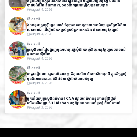
ឥទ្ធិពលព្យុះភ្លៀងនៅភាគខាងត្បូងឥណ្ឌា បណ្តាលឱ្យមនុស្ស ១៤នាក់
បាត់បង់ជីវិត និងជាង ៧,០០០នាក់ត្រូវជម្លៀសខ្លួនជាបន្ទាន់
August 4, 2026
ព័ត៌មានជាតិ
ឯកឧត្តមរដ្ឋមន្ត្រី ហួត ហាក់ ជំរុញការដោះស្រាយភាពមិនប្រក្រតីក្នុងវិស័យ
ទេសចរណ៍ ដើម្បីលើកកម្ពស់ប្រសិទ្ធភាពការងារ និងការអនុវត្តច្បាប់
August 4, 2026
ព័ត៌មានជាតិ
ក្រសួងមហាផ្ទៃបង្ហាញមូលហេតុស្នើសុំដាក់កម្លាំងចុះអនុវត្តច្បាប់ចរាចរណ៍
ផ្លូវគោកឡើងវិញ
August 4, 2026
ព័ត៌មានជាតិ
ខេត្តសៀមរាប ស្វាគមន៍គណៈប្រតិភូអាស៊ាន និងអាស៊ានបូកបី ក្នុងកិច្ចប្រជុំ
មុខងារសាធារណៈ និងវេទិកាស្តីពីអភិបាលកិច្ចល្អ
August 3, 2026
ព័ត៌មានជាតិ
អ្នកនាំពាក្យក្រសួងព័ត៌មាន៖ CNA ផ្សាយព័ត៌មានខ្វះការផ្ទៀងផ្ទាត់
លើករណីកញ្ញា Siti Aishah បង្កឱ្យមានការយល់ច្រឡំ និងប៉ះពាល់
កិត្តិយសកម្ពុជា
August 3, 2026