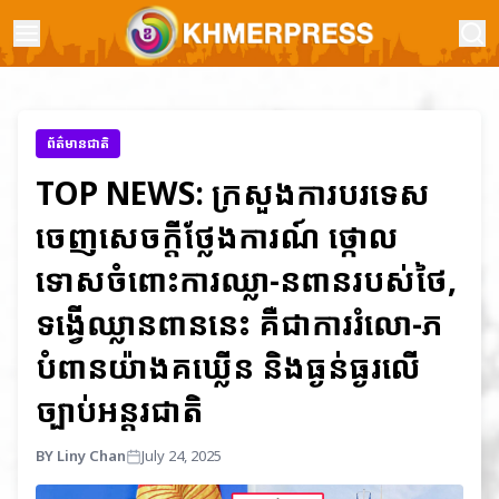
ព័ត៌មានជាតិ
TOP NEWS: ក្រសួងការបរទេស
ចេញសេចក្តីថ្លែងការណ៍ ថ្កោល
ទោសចំពោះការឈ្លា-នពានរបស់ថៃ,
ទង្វើឈ្លានពាននេះ គឺជាការរំលោ-ភ
បំពានយ៉ាងគឃ្លើន និងធ្ងន់ធ្ងរលើ
ច្បាប់អន្តរជាតិ
BY Liny Chan
July 24, 2025