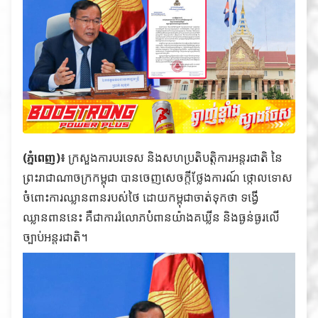
(ភ្នំពេញ)៖
ក្រសួងការបរទេស និងសហប្រតិបត្តិការអន្តរជាតិ នៃ
ព្រះរាជាណាចក្រកម្ពុជា បានចេញសេចក្តីថ្លែងការណ៍ ថ្កោលទោស
ចំពោះការឈ្លានពានរបស់ថៃ ដោយកម្ពុជាចាត់ទុកថា ទង្វើ
ឈ្លានពាននេះ គឺជាការរំលោភបំពានយ៉ាងគឃ្លីន និងធ្ងន់ធ្ងរលើ
ច្បាប់អន្តរជាតិ។