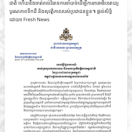
ជាតិ ហើយនឹងចាត់រាល់វិធានការចាំបាច់ដើម្បីការពារអធិបតេយ្យ
បូរណភាពទឹកដី និងសុវត្ថិភាពរបស់ប្រជាជនខ្លួន៕ ផ្ដល់សិទ្ធិ
ដោយ៖
Fresh News