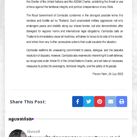
Share This Post:
អត្ថបទទាក់ទង
ព័ត៌មានជាតិ