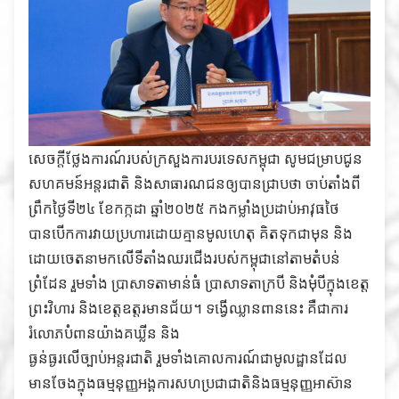
សេចក្តីថ្លែងការណ៍របស់ក្រសួងការបរទេសកម្ពុជា សូមជម្រាបជូន
សហគមន៍អន្តរជាតិ និងសាធារណជនឲ្យបានជ្រាបថា ចាប់តាំងពី
ព្រឹកថ្ងៃទី២៤ ខែកក្កដា ឆ្នាំ២០២៥ កងកម្លាំងប្រដាប់អាវុធថៃ
បានបើកការវាយប្រហារដោយគ្មានមូលហេតុ គិតទុកជាមុន និង
ដោយចេតនាមកលើទីតាំងឈរជើងរបស់កម្ពុជានៅតាមតំបន់
ព្រំដែន រួមទាំង ប្រាសាទតាមាន់ធំ ប្រាសាទតាក្របី និងមុំបីក្នុងខេត្ត
ព្រះវិហារ និងខេត្តឧត្តរមានជ័យ។ ទង្វើឈ្លានពាននេះ គឺជាការ
រំលោភបំពានយ៉ាងគឃ្លីន និង
ធ្ងន់ធ្ងរលើច្បាប់អន្តរជាតិ រួមទាំងគោលការណ៍ជាមូលដ្ឋានដែល
មានចែងក្នុងធម្មនុញ្ញអង្គការសហប្រជាជាតិនិងធម្មនុញ្ញអាស៊ាន