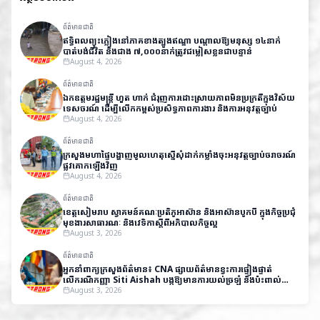
ព័ត៌មានជាតិ
ឥទ្ធិពលព្យុះភ្លៀងនៅភាគខាងត្បូងឥណ្ឌា បណ្តាលឱ្យមនុស្ស ១៤នាក់
បាត់បង់ជីវិត និងជាង ៧,០០០នាក់ត្រូវជម្លៀសខ្លួនជាបន្ទាន់
August 4, 2026
ព័ត៌មានជាតិ
ឯកឧត្តមរដ្ឋមន្ត្រី ហួត ហាក់ ជំរុញការដោះស្រាយភាពមិនប្រក្រតីក្នុងវិស័យ
ទេសចរណ៍ ដើម្បីលើកកម្ពស់ប្រសិទ្ធភាពការងារ និងការអនុវត្តច្បាប់
August 4, 2026
ព័ត៌មានជាតិ
ក្រសួងមហាផ្ទៃបង្ហាញមូលហេតុស្នើសុំដាក់កម្លាំងចុះអនុវត្តច្បាប់ចរាចរណ៍
ផ្លូវគោកឡើងវិញ
August 4, 2026
ព័ត៌មានជាតិ
ខេត្តសៀមរាប ស្វាគមន៍គណៈប្រតិភូអាស៊ាន និងអាស៊ានបូកបី ក្នុងកិច្ចប្រជុំ
មុខងារសាធារណៈ និងវេទិកាស្តីពីអភិបាលកិច្ចល្អ
August 3, 2026
ព័ត៌មានជាតិ
អ្នកនាំពាក្យក្រសួងព័ត៌មាន៖ CNA ផ្សាយព័ត៌មានខ្វះការផ្ទៀងផ្ទាត់
លើករណីកញ្ញា Siti Aishah បង្កឱ្យមានការយល់ច្រឡំ និងប៉ះពាល់
កិត្តិយសកម្ពុជា
August 3, 2026