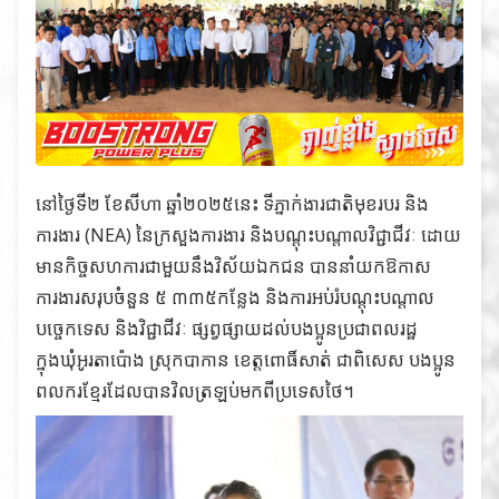
នៅថ្ងៃទី២ ខែសីហា ឆ្នាំ២០២៥នេះ ទីភ្នាក់ងារជាតិមុខរបរ និង
ការងារ (NEA) នៃក្រសួងការងារ និងបណ្តុះបណ្តាលវិជ្ជាជីវៈ ដោយ
មានកិច្ចសហការជាមួយនឹងវិស័យឯកជន បាននាំយកឱកាស
ការងារសរុបចំនួន ៥ ៣៣៥កន្លែង និងការអប់រំបណ្ដុះបណ្ដាល
បច្ចេកទេស និងវិជ្ជាជីវៈ ផ្សព្វផ្សាយដល់បងប្អូនប្រជាពលរដ្ឋ
ក្នុងឃុំអូរតាប៉ោង ស្រុកបាកាន ខេត្តពោធិ៍សាត់ ជាពិសេស បងប្អូន
ពលករខ្មែរដែលបានវិលត្រឡប់មកពីប្រទេសថៃ។