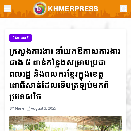
ព័ត៌មានជាតិ
ក្រសួងការងារ នាំយកឱកាសការងារ
ជាង ៥ ពាន់កន្លែងសម្រាប់ប្រជា
ពលរដ្ឋ និងពលករខ្មែរក្នុងខេត្ត
ពោធិ៍សាត់ដែលទើបត្រឡប់មកពី
ប្រទេសថៃ
BY Naren
August 3, 2025