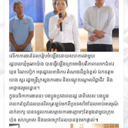
វេទិកាការងារដែលរៀបចំឡើងដោយសហការជាមួយ
រដ្ឋបាលឃុំអូរតាប៉ោង បានធ្វើឡើងក្រោមអធិបតីភាពលោកជំទាវ
ឃុន ណៃហៀក អនុរដ្ឋលេខាធិការ តំណាងដ៏ខ្ពង់ខ្ពស់ ឯកឧត្ដម
ហេង សួរ រដ្ឋមន្ត្រីក្រសួងការងារ និងបណ្ដុះបណ្ដាលវិជ្ជាជីវៈ និង
អាជ្ញាធរមូលដ្ឋាន។
ក្នុងវេទិកាការងារនេះ បងប្អូនប្រជាពលរដ្ឋ ជាពិសេស បងប្អូន
ពលករខ្មែរដែលបានវិលត្រឡប់មកពីប្រទេសថៃដែលចាប់អារម្មណ៍
ដាក់ពាក្យ បានទទួលការសម្ភាសការងារភ្លាមៗតែម្តងជាមួយក្រុម
ហ៊ុន សហគ្រាស និងរោងចក្រដែលបានចុះមកផ្ទាល់៕