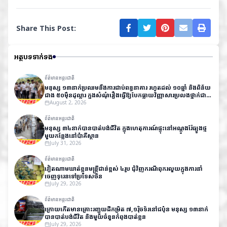
Share This Post:
អត្ថបទទាក់ទង
ព័ត៌មានអន្តរជាតិ
មនុស្ស ១៣នាក់ប្រឈមនឹងការជាប់ពន្ធនាគារ រហូតដល់ ១០ឆ្នាំ និងពិន័យ
ជាង ៥០ម៉ឺនដុល្លារ ក្នុងសំណុំរឿងធ្វើឱ្យបែកធ្លាយវិញ្ញាសារប្រលងថ្នាក់ជាតិ
នៅឥណ្ឌា
August 2, 2026
ព័ត៌មានអន្តរជាតិ
មនុស្ស ៣៤នាក់បានបាត់បង់ជីវិត ក្នុងហេតុការណ៍ផ្ទុះនៅអណ្តូងរ៉ែធ្យូងថ្ម
មួយកន្លែងនៅប៉ាគីស្ថាន
July 31, 2026
ព័ត៌មានអន្តរជាតិ
វៀតណាមឃាត់ខ្លួនមន្ត្រីជាន់ខ្ពស់ ៤រូប ជុំវិញករណីពុករលួយក្នុងការនាំ
ចេញទុរេនទៅប្រទេសចិន
July 29, 2026
ព័ត៌មានអន្តរជាតិ
ក្រោយកើតមានគ្រោះរញ្ជួយដីកម្រិត ៧,១រ៉ិចទ័រនៅជប៉ុន មនុស្ស ១៣នាក់
បានបាត់បង់ជីវិត និងមួយចំនួនកំពុងបាត់ខ្លួន
July 29, 2026