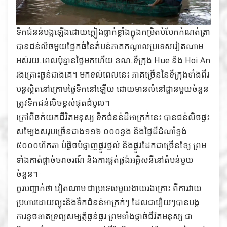
ទឹកជំនន់បង្កឡើងដោយភ្លៀងធ្លាក់ខ្លាំងក្នុងកម្រិតបំបែកកំណត់ត្រា
បានជន់លិចមួយផ្នែកធំនៃតំបន់ភាគកណ្តាលប្រទេសវៀតណាម
អស់រយៈពេលប៉ុន្មានថ្ងៃមកហើយ ខណៈទីក្រុង Hue និង Hoi An
រងគ្រោះធ្ងន់ជាងគេ។ មកទល់ពេលនេះ ភាគច្រើននៃទីក្រុងទាំងពីរ
បន្តស្ថិតនៅក្រោមផ្ទៃទឹកនៅឡើយ ដោយមានលំនៅដ្ឋានមួយចំនួន
ត្រូវទឹកជន់លិចខ្ពស់ផុតដំបូល។
ក្រៅពីឆក់យកជីវិតមនុស្ស ទឹកជំនន់ដ៏អាក្រក់នេះ បានជន់លិចផ្ទះ
សម្បែងសរុបច្រើនជាង១១៦ ០០០ខ្នង និងផ្ទៃដីដំណាំខ្ទង់
៥០០០ហិកតា បំផ្លិចបំផ្លាញផ្លូវថ្នល់ និងផ្លូវដែកជាច្រើនខ្សែ ព្រម
ទាំងកាត់ផ្តាច់ចរាចរណ៍ និងការផ្គត់ផ្គង់អគ្គិសនីនៅតំបន់មួយ
ចំនួន។
គួរបញ្ជាក់ថា វៀតណាម ជាប្រទេសមួយងាយរងគ្រោះ ពីការវាយ
ប្រហារដោយព្យុះនិងទឹកជំនន់អាក្រក់ៗ ដែលជារឿយៗបានបង្ក​
ការខូចខាតទ្រព្យសម្បត្តិធ្ងន់ធ្ងរ ព្រមទាំងផ្តាច់ជីវិតមនុស្ស ជា