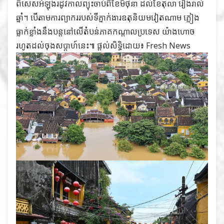
ពិសេសអំឡុងរដូវកាលព្យុះចាប់ពីខែមិថុនា ដល់ខែតុលា រៀងរាល់
ឆ្នាំ។ បើតាមការព្យាកររបស់ទីភ្នាក់ងារឧតុនិយមវៀតណាម ភ្លៀង
ធ្លាក់ខ្លាំងនឹងបន្តនៅលើតំបន់ភាគកណ្តាលប្រទេស យ៉ាងហោច
រហូតដល់​ចុងសប្តាហ៍នេះ៕ ផ្ដល់សិទ្ធិដោយ៖
Fresh News