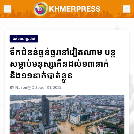
ព័ត៌មានអន្តរជាតិ
ទឹកជំនន់ធ្ងន់ធ្ងរនៅវៀតណាម បន្ត
សម្លាប់មនុស្សកើនដល់១៣នាក់
និង១១នាក់បាត់ខ្លួន
BY Naren
October 31, 2025