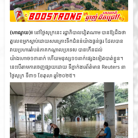
(ហាណូយ)៖
នៅថ្ងៃសុក្រនេះ រដ្ឋាភិបាលវៀតណាម បានឱ្យដឹងថា
តួលេខអ្នកស្លាប់ដោយសារគ្រោះទឹកជំនន់យ៉ាងធ្ងន់ធ្ងរ ដែលបាន
វាយប្រហារតំបន់ភាគកណ្តាលប្រទេស បានកើនដល់
យ៉ាងហោច១៣នាក់ ហើយមនុស្ស១១នាក់ផ្សេងទៀតបាត់ខ្លួន។
នេះបើតាមការចេញផ្សាយដោយ ទីភ្នាក់ងារព័ត៌មាន Reuters នា
ថ្ងៃសុក្រ ទី៣១ ខែតុលា ឆ្នាំ២០២៥។