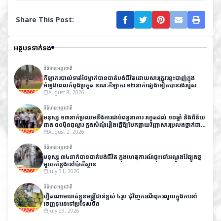
Share This Post:
អត្ថបទទាក់ទង
ព័ត៌មានអន្តរជាតិ
កីឡាករបាល់ទាត់ថៃម្នាក់បានបាត់បង់ជីវិតដោយសារត្រូវរន្ទះបាញ់ក្នុង
អំឡុងពេលកំពុងប្រកួត ខណៈកីឡាករ ១២នាក់ផ្សេងទៀតបានរងរបួស
August 8, 2026
ព័ត៌មានអន្តរជាតិ
មនុស្ស ១៣នាក់ប្រឈមនឹងការជាប់ពន្ធនាគារ រហូតដល់ ១០ឆ្នាំ និងពិន័យ
ជាង ៥០ម៉ឺនដុល្លារ ក្នុងសំណុំរឿងធ្វើឱ្យបែកធ្លាយវិញ្ញាសារប្រលងថ្នាក់ជាតិ
នៅឥណ្ឌា
August 2, 2026
ព័ត៌មានអន្តរជាតិ
មនុស្ស ៣៤នាក់បានបាត់បង់ជីវិត ក្នុងហេតុការណ៍ផ្ទុះនៅអណ្តូងរ៉ែធ្យូងថ្ម
មួយកន្លែងនៅប៉ាគីស្ថាន
July 31, 2026
ព័ត៌មានអន្តរជាតិ
វៀតណាមឃាត់ខ្លួនមន្ត្រីជាន់ខ្ពស់ ៤រូប ជុំវិញករណីពុករលួយក្នុងការនាំ
ចេញទុរេនទៅប្រទេសចិន
July 29, 2026