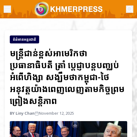
ព័ត៌មានអន្តរជាតិ
មន្ត្រីជាន់ខ្ពស់អាមេរិកថា
ប្រធានាធិបតី ត្រាំ ប្ដេជ្ញាបន្តបញ្ឈប់
អំពើហិង្សា សង្ឃឹមថាកម្ពុជា-ថៃ
អនុវត្តយ៉ាងពេញលេញតាមកិច្ចព្រម
ព្រៀងសន្តិភាព
BY Liny Chan
November 12, 2025