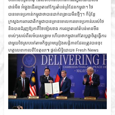
ជាន់មីន អំឡុងដើរល្បាតនៅក្បែរតំបន់ព្រំដែនកម្ពុជា។ ថៃ
បានចោទប្រកាន់កម្ពុជាថាបានដាក់ពង្រាយមីនថ្មីៗ។ ក៏ប៉ុន្តែ
ក្រសួងការពារជាតិកម្ពុជាបានច្រានចោលការចោទប្រកាន់របស់ថៃ
និងបានជំរុញឱ្យភាគីថៃចៀសវាង ការល្បាតនៅតំបន់មានមីន
ចាស់ៗសល់ពីសម័យសង្រ្គាម ហើយថាកម្ពុជានៅតែប្ដេជ្ញាចិត្តធ្វើការ
ជាមួយថៃស្របទៅតាមកិច្ចព្រមព្រៀងសន្តិភាពដែលត្រូវបានចុះ
ហត្ថលេខាកាលពីខែតុលា៕ ផ្ដល់សិទ្ធិដោយ៖
Fresh News