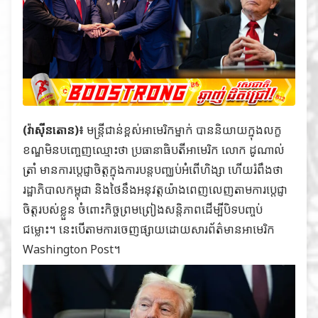
(វ៉ាស៊ីនតោន)៖
មន្ត្រីជាន់ខ្ពស់អាមេរិកម្នាក់ បាននិយាយក្នុងលក្ខ
ខណ្ឌមិនបញ្ចេញឈ្មោះថា ប្រធានាធិបតីអាមេរិក លោក ដូណាល់
ត្រាំ មានការប្ដេជ្ញាចិត្តក្នុងការបន្តបញ្ឈប់អំពើហិង្សា ហើយរំពឹងថា
រដ្ឋាភិបាលកម្ពុជា និងថៃនឹងអនុវត្តយ៉ាងពេញលេញតាមការប្ដេជ្ញា
ចិត្តរបស់ខ្លួន ចំពោះកិច្ចព្រមព្រៀងសន្តិភាពដើម្បីបិទបញ្ចប់
ជម្លោះ។ នេះបើតាមការចេញផ្សាយដោយសារព័ត៌មានអាមេរិក
Washington Post។