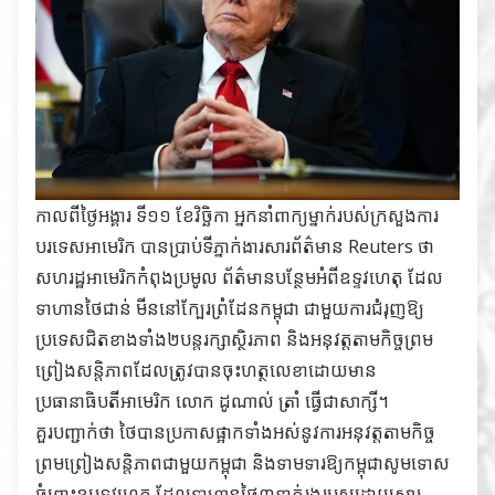
កាលពីថ្ងៃអង្គារ ទី១១ ខែវិច្ឆិកា អ្នកនាំពាក្យម្នាក់របស់ក្រសួងការ
បរទេសអាមេរិក បានប្រាប់ទីភ្នាក់ងារសារព័ត៌មាន Reuters ថា
សហរដ្ឋអាមេរិកកំពុងប្រមូល ព័ត៌មានបន្ថែមអំពីឧទ្ទវហេតុ ដែល
ទាហានថៃជាន់ មីននៅក្បែរព្រំដែនកម្ពុជា ជាមួយការជំរុញឱ្យ
ប្រទេសជិតខាងទាំង២បន្តរក្សាស្ថិរភាព និងអនុវត្តតាមកិច្ចព្រម
ព្រៀងសន្តិភាពដែលត្រូវបានចុះហត្ថលេខាដោយមាន
ប្រធានាធិបតីអាមេរិក លោក ដូណាល់ ត្រាំ ធ្វើជាសាក្សី។
គួរបញ្ជាក់ថា ថៃបានប្រកាសផ្អាកទាំងអស់នូវការអនុវត្តតាមកិច្ច
ព្រមព្រៀងសន្តិភាពជាមួយកម្ពុជា និងទាមទារឱ្យកម្ពុជាសូមទោស
ចំពោះឧបទ្ទវហេតុ ដែលទាហានថៃ៣នាក់រងរបួសដោយសារ