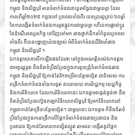
កម្ពុជា និងសិង្ហបុរី មានទំនាក់ទំនងជាយូរអង្វែងជាមួយគ្នា ដែល
កាលពីឆ្នាំ២០២៥ កន្លងទៅ ប្រទេសទាំងពីរ បានប្រារព្ធគ្រប់ ៦០ឆ្នាំ
នៃការបង្កើតទំនាក់ទំនងការទូតផ្លូវការជាមួយគ្នា ហើយការផ្លាស់ប្ដូរ
នៃដំណើរទស្សនកិច្ច ទៅវិញទៅមក រវាងថ្នាក់ដឹកនាំកំពូលប្រទេស
ទាំងពីរ គឺបានបង្ហាញយ៉ាងច្បាស់ អំពីទំនាក់ទំនងដ៏រឹងមាំរវាង
កម្ពុជា និងសិង្ហបុរី ។
ឯកឧត្តមបានលើកឡើងផងដែរថា នៅក្នុងអាណត្តិរបស់ឯកឧត្តម
ជាអគ្គរដ្ឋទូត នឹងខិតខំប្រឹងប្រែងក្នុងការពូនជ្រុំទំនាក់ទំនងរវាង
កម្ពុជា និងសិង្ហបុរី ឱ្យកាន់តែរីកចម្រើនបន្ថែមទៀត ជាពិសេស ការ
ពង្រីកទំនាក់ទំនងទាំងការទូត នយោបាយ ពាណិជ្ជកម្ម សេដ្ឋកិច្ច
និងការវិនិយោគ ដែលការវិនិយោគនេះ ឯកឧត្តមសង្កត់ធ្ងន់ថា នឹង
ខិតខំប្រឹងប្រែងកៀងគរអ្នកវិនិយោគសិង្ហបុរី ឱ្យមកវិនិយោគនៅ
កម្ពុជាកាន់តែច្រើនបន្ថែមទៀត។ ជាមួយនេះ ឯកឧត្តម ក៏នឹងខិតខំ
ប្រឹងប្រែងក្នុងការពង្រីកលើផ្នែកទំនាក់ទំនងរវាងប្រជាជន និង
ប្រជាជន ឱ្យកាន់តែមានភាពស្អិតល្មួត តាមរយៈបង្កើតនូវផ្នែក
ទេសចរណ៍ឱ្យប្រជាជន ប្រទេសទាំងពីរ ធ្វើទស្សនាទៅវិញទៅមក