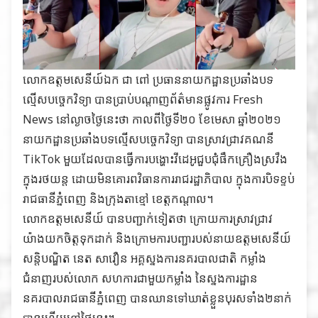
លោកឧត្តមសេនីយ៍ឯក ជា ពៅ ប្រធាននាយកដ្ឋានប្រឆាំងបទ
ល្មើសបច្ចេកវិទ្យា បានប្រាប់បណ្តាញព័ត៌មានផ្លូវការ Fresh
News នៅល្ងាចថ្ងៃនេះថា កាលពីថ្ងៃទី២០ ខែមេសា ឆ្នាំ២០២១
នាយកដ្ឋានប្រឆាំងបទល្មើសបច្ចេកវិទ្យា បានស្រាវជ្រាវគណនី
TikTok មួយដែលបានធ្វើការបង្ហោះវីដេអូជួបជុំផឹកគ្រឿងស្រវឹង
ក្នុងរថយន្ត ដោយមិនគោរពវិធានការរាជរដ្ឋាភិបាល ក្នុងការបិទខ្ទប់
រាជធានីភ្នំពេញ និងក្រុងតាខ្មៅ ខេត្តកណ្តាល។
លោកឧត្តមសេនីយ៍ បានបញ្ជាក់ទៀតថា ក្រោយការស្រាវជ្រាវ
យ៉ាងយកចិត្តទុកដាក់ និងក្រោមការបញ្ជារបស់នាយឧត្តមសេនីយ៍
សន្តិបណ្ឌិត នេត សាវឿន អគ្គស្នងការនគរបាលជាតិ កម្លាំង
ជំនាញរបស់លោក សហការជាមួយកម្លាំង នៃស្នងការដ្ឋាន
នគរបាលរាជធានីភ្នំពេញ បានឈានទៅឃាត់ខ្លួនបុរសទាំង២នាក់
បានហើយនៅថ្ងៃនេះ។