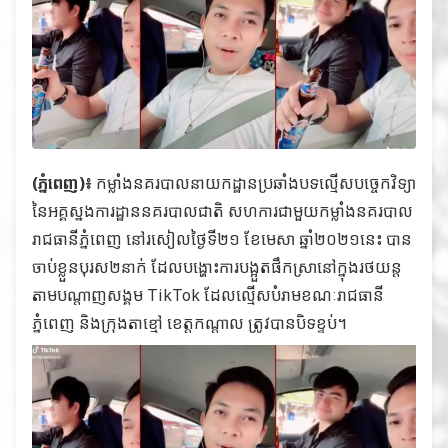
(ភ្នំពេញ)៖
កម្លាំងនគរបាលនាយកដ្ឋានប្រឆាំងបទល្មើសបច្ចេកវិទ្យា
នៃអគ្គស្នងការដ្ឋាននគរបាលជាតិ សហការជាមួយកម្លាំងនគរបាល
រាជធានីភ្នំពេញ នៅរសៀលថ្ងៃទី២១ ខែមេសា ឆ្នាំ២០២១នេះ បាន
ចាប់ខ្លួនបុរស២នាក់ ដែលបង្ហោះការបង្អួតផឹកស្រានៅក្នុងរថយន្ត
តាមបណ្តាញសង្គម TikTok ដែលល្មើសបំរាមខណៈរាជធានី
ភ្នំពេញ និងក្រុងតាខ្មៅ ខេត្តកណ្តាល ត្រូវបានបិទខ្ទប់។