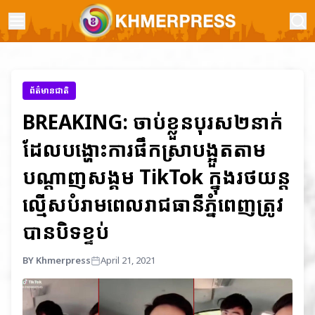
ព័ត៌មានជាតិ
BREAKING: ចាប់ខ្លួនបុរស២នាក់
ដែលបង្ហោះការផឹកស្រាបង្អួតតាម
បណ្តាញសង្គម TikTok ក្នុងរថយន្ត
ល្មើសបំរាមពេលរាជធានីភ្នំពេញត្រូវ
បានបិទខ្ទប់
BY Khmerpress
April 21, 2021