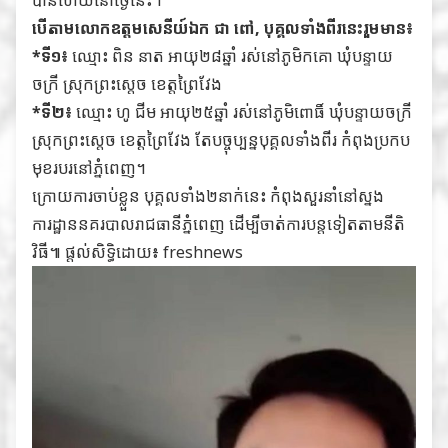
បើតាមលោកឧត្តមសេនីយ៍ឯក ជា ពៅ, បុគ្គលទាំងពីរនេះរួមមាន៖
*ទី១៖
ឈ្មោះ ពិន នាត អាយុ២៨ឆ្នាំ រស់នៅភូមិកគោ ឃុំបន្ទាយ
ចក្រី ស្រុកព្រះស្តេច ខេត្តព្រៃវែង
*ទី២៖
ឈ្មោះ ហូ ជីម អាយុ២៥ឆ្នាំ រស់នៅភូមិពោធិ៍ ឃុំបន្ទាយចក្រី
ស្រុកព្រះស្តេច ខេត្តព្រៃវែង តែបច្ចុប្បន្នបុគ្គលទាំងពីរ កំពុងប្រកប
មុខរបរនៅភ្នំពេញ។
ក្រោយការចាប់ខ្លួន បុគ្គលទាំង២នាក់នេះ កំពុងសួរនាំនៅស្នង
ការដ្ឋាននគរបាលរាជធានីភ្នំពេញ ដើម្បីចាត់ការបន្តទៀតតាមនីតិ
វិធី៕ ផ្តល់សិទ្ធិដោយ៖ freshnews