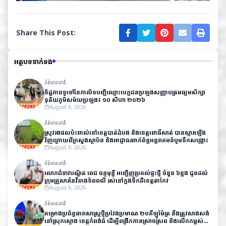
Share This Post:
អត្ថបទទាក់ទង
ព័ត៌មានជាតិ
ទិដ្ឋភាព​ទូទៅ​នៃ​ការ​បិទ​បញ្ជី​ឈ្មោះ​បេក្ខជន​ប្រឡង​សញ្ញាបត្រ​មធ្យម​សិក្សា​
ទុតិយភូមិ​សម័យ​ប្រឡង៖ ១០ សីហា ២០២៦
August 9, 2026
ព័ត៌មានជាតិ
ស្រូវរងផលប៉ះពាល់នៅខេត្តបាត់ដំបង និងខេត្តពោធិ៍សាត់ បានស្តារឡើង
វិញក្រោយពីក្រសួងស្ថាប័ន និងអាជ្ញាធរពាក់ព័ន្ធអន្តរាគមន៍បូមទឹកសង្គ្រោះ
August 9, 2026
ព័ត៌មានជាតិ
លោកជំទាវបណ្ឌិត ពេជ ចន្ទមុន្នី អញ្ជើញប្រគល់ផ្ទះថ្មី ចំនួន ៦ខ្នង ជូនដល់
ក្រុមគ្រួសារនៃវីរកងទ័ពពលី រស់នៅក្នុងទឹកដីខេត្តតាកែវ
August 9, 2026
ព័ត៌មានជាតិ
គម្រោងប្រព័ន្ធធារាសាស្ត្រថ្មីប្រវែងប្រមាណ ២០គីឡូម៉ែត្រ នឹងត្រូវសាងសង់
នៅស្រុកស្ទោង ខេត្តកំពង់ធំ ដើម្បីពង្រីកការស្រោចស្រព និងលើកកម្ពស់