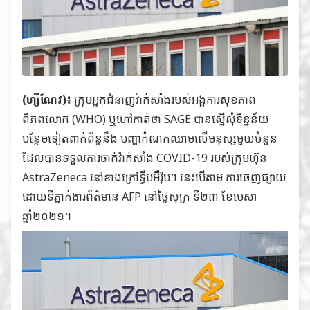
(ហ្សឺណែវ)៖
ក្រុមអ្នកជំនាញវ៉ាក់សាំងរបស់អង្គការសុខភាព
ពិភពលោក (WHO) ឬហៅកាត់ថា SAGE បានស្នើសុំទិន្នន័យ
បន្ថែមទៀតពាក់ព័ន្ធនឹង បញ្ហាកំណកឈាមលើមនុស្សមួយចំនួន
ដែលបានទទួលការចាក់វ៉ាក់សាំង COVID-19 របស់ក្រុមហ៊ុន
AstraZeneca នៅខាងក្រៅទ្វីបអឺរ៉ុប។ នេះបើតាម ការចេញផ្សាយ
ដោយទីភ្នាក់ងារព័ត៌មាន AFP នៅថ្ងៃសុក្រ ទី២៣ ខែមេសា
ឆ្នាំ២០២១។