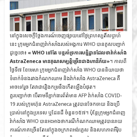
នៅក្នុងសេចក្ដីថ្លែងការណ៍ចេញផ្សាយនៅថ្ងៃព្រហស្បតិ៍សប្ដាហ៍
នេះ ក្រុមអ្នកជំនាញវ៉ាក់សាំងរបស់អង្គការ WHO បានគូសបញ្ជាក់
ដូច្នេះថា៖
« WHO នៅតែ បន្តគាំទ្រការសន្និដ្ឋានដែលថាវ៉ាក់សាំង
AstraZeneca មានគុណសម្បត្តិច្រើនជាងហានិភ័យ»
។ កាលពី
ថ្ងៃទី៧ ខែមេសា ក្រុមអ្នកជំនាញវ៉ាក់សាំង WHO បាននិយាយថា
ទំនាក់ទំនងរវាងកំណកឈាម និងវ៉ាក់សាំង AstraZeneca គឺ
អាចទៅរួច តែវាជារឿងកម្រនឹងកើតឡើងបំផុត។
គួរបញ្ជាក់ថា បើតាមទីភ្នាក់ងារព័ត៌មាន AFP វ៉ាក់សាំង COVID-
19 របស់ក្រុមហ៊ុន AstraZeneca ត្រូវបានចែកចាយ និងប្រើ
ប្រាស់នៅក្នុងប្រទេស ឬដែនដី ចំនួន១៥៧។ ប៉ុន្តែក្រុមអ្នកជំនាញ
វ៉ាក់សាំង WHO បានអះអាងថាករណីកំណកឈាមត្រូវបានរាយ
ការណ៍ភាគច្រើនតែនៅក្នុងចក្រភពអង់គ្លេស និងសហភាពអឺរ៉ុប