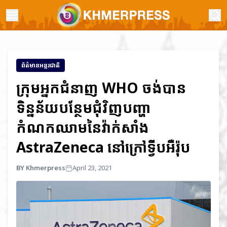
ព័ត៌មានអន្តរជាតិ
ក្រុមអ្នកជំនាញ WHO ចង់បាន
ទិន្នន័យបន្ថែមជុំវិញបញ្ហា
កំណកឈាមនៃវ៉ាក់សាំង
AstraZeneca នៅក្រៅទ្វីបអឺរ៉ុប
BY Khmerpress
April 23, 2021