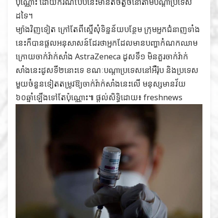
ប៉ុណ្ណោះ ដោយករណីបែបនេះមានតិចតួចនៅតាមបណ្ដាប្រទេស
ដទៃ។
ម្យ៉ាងវិញទៀត ក្រៅតែពីស្នើសុំទិន្នន័យបន្ថែម ក្រុមអ្នកជំនាញទាំង
នេះក៏បានផ្ដលអនុសាសន៍ដែរថាអ្នកដែលមានបញ្ហាកំណកឈាម
ក្រោយចាក់វ៉ាក់សាំង AstraZeneca ដូសទី១ មិនគួរចាក់វ៉ាក់
សាំងនេះដូសទី២នោះទេ ខណៈបណ្ដាប្រទេសនៅអឺរ៉ុប និងប្រទេស
មួយចំនួនទៀតតម្រូវឱ្យចាក់វ៉ាក់សាំងនេះលើ មនុស្សមានវ័យ
៦០ឆ្នាំឡើងទៅតែប៉ុណ្ណោះ៕ ផ្តល់សិទ្ធិដោយ៖ freshnews