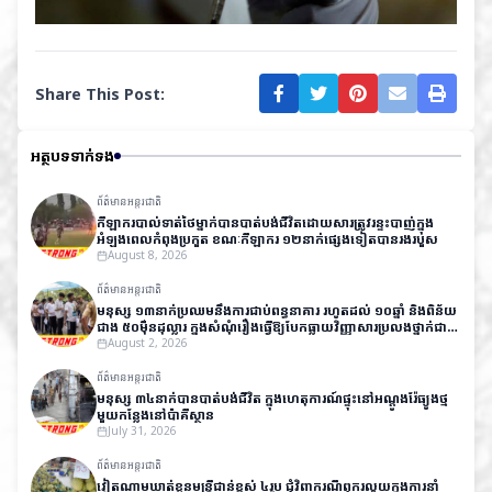
Share This Post:
អត្ថបទទាក់ទង
ព័ត៌មានអន្តរជាតិ
កីឡាករបាល់ទាត់ថៃម្នាក់បានបាត់បង់ជីវិតដោយសារត្រូវរន្ទះបាញ់ក្នុង
អំឡុងពេលកំពុងប្រកួត ខណៈកីឡាករ ១២នាក់ផ្សេងទៀតបានរងរបួស
August 8, 2026
ព័ត៌មានអន្តរជាតិ
មនុស្ស ១៣នាក់ប្រឈមនឹងការជាប់ពន្ធនាគារ រហូតដល់ ១០ឆ្នាំ និងពិន័យ
ជាង ៥០ម៉ឺនដុល្លារ ក្នុងសំណុំរឿងធ្វើឱ្យបែកធ្លាយវិញ្ញាសារប្រលងថ្នាក់ជាតិ
នៅឥណ្ឌា
August 2, 2026
ព័ត៌មានអន្តរជាតិ
មនុស្ស ៣៤នាក់បានបាត់បង់ជីវិត ក្នុងហេតុការណ៍ផ្ទុះនៅអណ្តូងរ៉ែធ្យូងថ្ម
មួយកន្លែងនៅប៉ាគីស្ថាន
July 31, 2026
ព័ត៌មានអន្តរជាតិ
វៀតណាមឃាត់ខ្លួនមន្ត្រីជាន់ខ្ពស់ ៤រូប ជុំវិញករណីពុករលួយក្នុងការនាំ