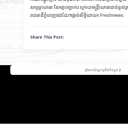
សាស្ដ្រយោធា នៃអគ្គបញ្ជាការ ក្រោយមន្ដ្រីយោធាជាន់ខ្ពស់រ
រាជធានីភ្នំពេញផងដែរ៕ផ្តល់សិទ្ធិដោយ៖ Freshnews
Share This Post:
ផ្ទាំងពាណិជ្ជកម្មនឹងបិទក្នុង
1