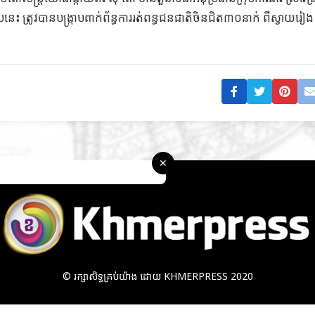
ូបនេះ ត្រូវបានបង្ក្រាបពាក់ព័ន្ធការរត់ពន្ធជនជាតិចិនជិត៣០នាក់ ពីស្វាយរៀ
✕
© រក្សាសិទ្ធគ្រប់យ៉ាង ដោយ KHMERPRESS 2020