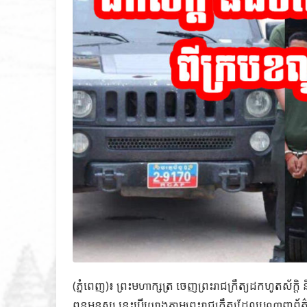
(ភ្នំពេញ)៖ ព្រះមហាក្សត្រ ចេញព្រះរាជក្រឹត្យដកហូតស័ក្
ពន្ធមនុស្ស នេះបើយោងតាមព្រះរាជក្រឹត្យដែលបណ្តាញព