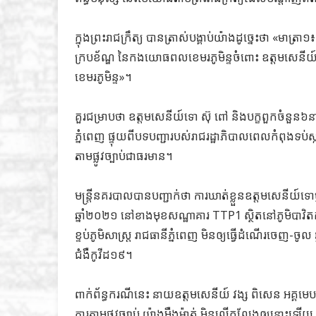
ក្នុងព្រះរាជក្រឹត្យ បានត្រាស់បង្គាប់យ៉ាងដូច្នេះថា «មា
ក្របខ័ណ្ឌ នៃកងយោធពលខេមរភូមិន្ទចំពោះ ឧត្តមសេន
ខេមរភូមិន្ទ»។
​​​​​​​​​​​​​​​​​​​​​​​​​​​​​​​​​​​​​​​​​​​​​​​​​​​​​​​​​​​​​​​​​​​​​​​​​​​​​​​​​​​​​​​​​​​​​​​​​​​​​​​​​​​​​​​​​​​​​​​​​​​​​​​​​​​​​​​​​​​​​​​​​​​​​​​​​​​​​​​​​​​​​​​​​​​​​​​
ភ្នំពេញ ផ្ទុយពីបទបញ្ជារបស់រាជរដ្ឋាភិបាលពេលកំពុងទប់ស្ក
តាមផ្លូវច្បាប់ជាធរមាន។
មន្ដ្រីនគរបាលបានបញ្ជាក់ថា ការឃាត់ខ្លួនឧត្តមសេនីយ៍ទ
ឆ្នាំ២០២១ នៅខាងមុខសណ្ឋាគារ TTP1 ស្ថិតនៅភូមិបាវិតកណ
ខ្ទប់ភូមិសាស្ត្រ រាជធានីភ្នំពេញ មិនឲ្យធ្វើដំណើរចេញ-ចូល
ជំងឺកូវីដ១៩។
ពាក់ព័ន្ធករណីនេះ នាយឧត្តមសេនីយ៍ វង្ស ពិសេន អគ្គមេប
ការតាមផ្លូវច្បាប់ យ៉ាងម៉ឺងម៉ាត់ មិនលើកលែងឲ្យនោះឡើយ ចំ