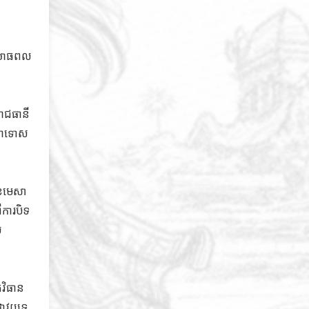
ងយោធពល
ខេត្តស្វាយរៀង ទៅរាជធានី
ន្ទាទោស
ខែមេសា
ីការបិទ
ល
់វិធាន
ាវយុទ្ធ