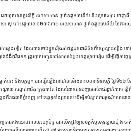
ត្រា១៖ ដកហូតឋានន្ដរស័ក្ដី នាយទាហាន ថ្នាក់ឧត្តមសេនីយ៍ និងលុបឈ្មោះ ចេញពី
ីយ៍ទោ ស៊ុ ពៅ អត្តលេខ ០២៣៦៣២ នាយទាហាន ថ្នាក់ឧត្តមសេនីយ៍ នៃក
​​​​​​​​​​​​​​​​​​​​​​​​​​​​​​​​​​​​​​​​​​​​​​​​​​​​​​​​​​​​​​​​​​​​​​​​​​​​​​​​​​​​​​​​​​​​​​​​​​​​​​​​​​​​​​​​​​​​​​​​​​​​​​​​​​​គួរជម្រាបថា ឧត្តមសេនីយ៍ទោ ស៊ុ ពៅ និងបក្ខពួកចំនួន៦នាក់ផ្សេងទៀត ដែលបានចាប់ខ្លួនរឿងរត់ពន្ធជនជាតិចិនពី
ាត់ជំងឺកូវីដ១៩ ត្រូវបានបញ្ជូនទៅសាលាដំបូងខេត្តស្វាយរៀង ដើម្បីធ្វើការផ្ដ
ោម្នាក់នេះ និងបក្ខពួក បានធ្វើឡើងនៅវេលាម៉ោង៣៖០០នាទីទាបភ្លឺ ថ្ងៃទី២២ 
្តាល សង្កាត់បាវិត ក្រុងបាវិត ដែលបំពានបទបញ្ជារបស់រាជរដ្ឋាភិបាល ស្តីព
 ឆ្លងពីរាជធានីភ្នំពេញ ទៅខេត្តទូទាំងប្រទេស ដើម្បីទប់ស្កាត់ការឆ្លងរីករាលដា
ញ្ជាការកងយោធពលខេរមភូមិន្ទ បានបើកផ្លូវឲ្យសមត្ថកិច្ចខេត្ដស្វាយរៀង ចាត
ពោះមន្ដ្រីយោធាផ្កាយពីរ ស៊ុ ពៅ មានតួនាទីជាអនុប្រធានក្រុមការងារ ស្រាវជ្រ