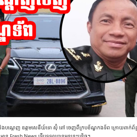
ដិ និងបណ្ដេញ ឧត្តមសេនីយ៍ទោ ស៊ុំ ពៅ ចេញពីក្របខ័ណ្ឌកងទ័ព ក្រោយពាក់ព័ន្
័ត៌មាន Fresh News ទើបទទួលបានមុននេះបន្តិច។