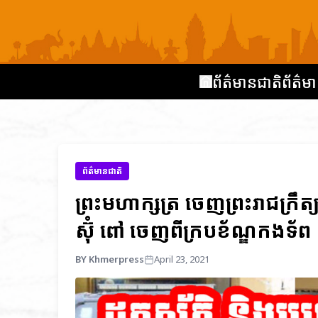
ព័ត៌មានជាតិ
ព័ត៌មា
ព័ត៌មានជាតិ
ព្រះមហាក្សត្រ ចេញព្រះរាជក្រឹ
ស៊ុំ ពៅ ចេញពីក្របខ័ណ្ឌកងទ័ព
BY Khmerpress
April 23, 2021