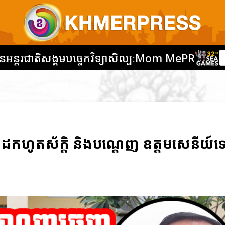
នអន្តរជាតិ
សង្គម
បច្ចេកវិទ្យា
សិល្បៈ
Mom Me
PR
ត្យដកហូតស័ក្ដិ និងបណ្ដេញ ឧត្តមសេនីយ៍