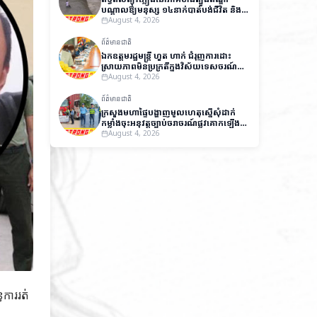
បណ្តាលឱ្យមនុស្ស ១៤នាក់បាត់បង់ជីវិត និង
ជាង ៧,០០០នាក់ត្រូវជម្លៀសខ្លួនជាបន្ទាន់
August 4, 2026
ព័ត៌មានជាតិ
ឯកឧត្តមរដ្ឋមន្ត្រី ហួត ហាក់ ជំរុញការដោះ
ស្រាយភាពមិនប្រក្រតីក្នុងវិស័យទេសចរណ៍
ដើម្បីលើកកម្ពស់ប្រសិទ្ធភាពការងារ និងការ
August 4, 2026
អនុវត្តច្បាប់
ព័ត៌មានជាតិ
ក្រសួងមហាផ្ទៃបង្ហាញមូលហេតុស្នើសុំដាក់
កម្លាំងចុះអនុវត្តច្បាប់ចរាចរណ៍ផ្លូវគោកឡើង
វិញ
August 4, 2026
ធការរត់