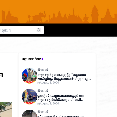
អត្ថបទទាក់ទង
ព័ត៌មានជាតិ
ទោ
គម្រោងប្រព័ន្ធធារាសាស្ត្រថ្មីប្រវែងប្រមាណ
២០គីឡូម៉ែត្រ នឹងត្រូវសាងសង់នៅស្រុកស្ទោង
ខេត្តកំពង់ធំ ដើម្បីពង្រីកការស្រោចស្រព និង
August 8, 2026
លើកកម្ពស់ផលិតភាពកសិកម្ម
ព័ត៌មានជាតិ
ក្រុមហ៊ុនដឹកជញ្ជូនសាធារណរដ្ឋកូរ៉េ មាន
គម្រោងតភ្ជាប់ការដឹកជញ្ជូនទៅ-មកពី
ប្រទេសកូរ៉េ​ ទៅកាន់ប្រទេសកម្ពុជា និង
August 8, 2026
ប្រទេសវៀតណាម ជាមួយតម្លៃសមរម្យ
ព័ត៌មានជាតិ
ឥទ្ធិពលព្យុះភ្លៀងនៅភាគខាងត្បូងឥណ្ឌា