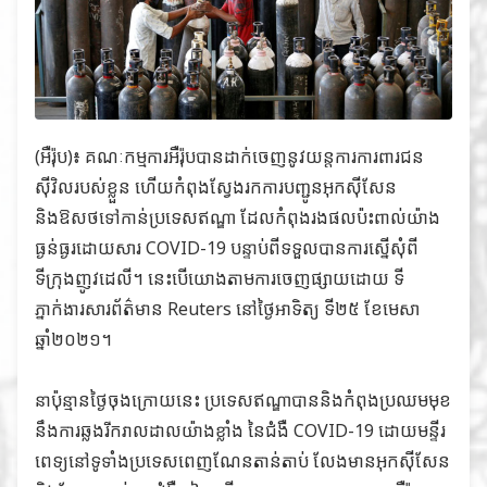
(អឺរ៉ុប)៖ គណៈកម្មការអឺរ៉ុបបានដាក់ចេញនូវយន្តការការពារជន
ស៊ីវិលរបស់ខ្លួន ហើយកំពុងស្វែងរកការបញ្ជូនអុកស៊ីសែន
និងឱសថទៅកាន់ប្រទេសឥណ្ឌា ដែលកំពុងរងផលប៉ះពាល់យ៉ាង
ធ្ងន់ធ្ងរដោយសារ COVID-19 បន្ទាប់ពីទទួលបានការស្នើសុំពី
ទីក្រុងញូវដេលី។ នេះបើយោងតាមការចេញផ្សាយដោយ ទី
ភ្នាក់ងារសារព័ត៌មាន Reuters នៅថ្ងៃអាទិត្យ ទី២៥ ខែមេសា
ឆ្នាំ២០២១។
​នាប៉ុន្មានថ្ងៃចុងក្រោយនេះ ប្រទេសឥណ្ឌាបាននិងកំពុងប្រឈមមុខ
នឹងការឆ្លងរីករាលដាលយ៉ាងខ្លាំង នៃជំងឺ COVID-19 ដោយមន្ទីរ
ពេទ្យនៅទូទាំងប្រទេសពេញណែនតាន់តាប់ លែងមានអុកស៊ីសែន