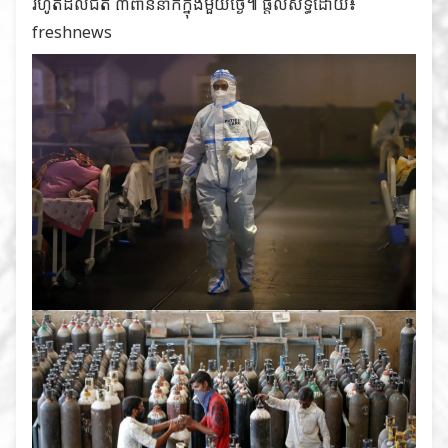
រហូតដល់ជិត ៣ពាន់នាក់ក្នុងមួយថ្ងៃ៕ ផ្តល់សិទ្ធិដោយ៖
freshnews