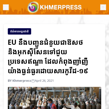
ព័ត៌មានអន្តរជាតិ
EU នឹងបញ្ជូនជំនួយជាឱសថ
និងអុកស៊ីសែនទៅជួយ
ប្រទេសឥណ្ឌា ដែលកំពុងញាំញី
យ៉ាងធ្ងន់ធ្ងរដោយសារកូវីដ-១៩
BY Khmerpress
April 26, 2021