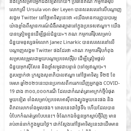
និងគ្រែសម្រាប់អ្នកជំងឺទៀតហើយ។ ប្រធានគណៈកម្មការអឺរ៉ុប
លោកស្រី Ursula von der Leyen បានសរសេរនៅលើបណ្តាញ
សង្គម Twitter នៅថ្ងៃអាទិត្យនេះថា «យើងមានការព្រួយបារម្ភ
យ៉ាងខ្លាំងពីស្ថានការណ៍ជំងឺរាតត្បាតនៅក្នុងប្រទេសឥណ្ឌា។ យើង
បានត្រៀមខ្លួនដើម្បីផ្តល់ជំនួយ»។ ​​​​​​​​​​​​​​​​​​​​​​​​​​​​​​​​​​​​​​​​​​​​​​​​​​​​​​​​​​​​​​​​​​​​​​​​​​​​​​​​​​​​​​​​​​​​​​​​​​​​​​​​​​​​​​​​​​​​​​​​​​​​​​​​​​​​​​​​​​​​​​​​​​​​​​​​​​​​​​​​​​​​​​​​​​​​​​​​​​​​​​​​​​​​​​​​​​​​​​​​​​​​​​​​​​​​​​​​​​​​​​​​​​​​​​​​​​​​​​​​​​​​​​​​​​​​​​​​​​​​​​​​​​​​​​​​​​​​​​​​​​​​​​​​​​​​​​​​​​​​គណៈកម្មការអឺរ៉ុបសម្រាប់
ជំនួយមនុស្សធម៌លោក Janez Linarkic បានសរសេរនៅលើ
បណ្តាញសង្គម Twitter ផងដែរថា «គណៈកម្មការអឺរ៉ុបកំពុង
សម្របសម្រួលជាមួយបណ្តាប្រទេសអ៊ឺរ៉ុប ដើម្បីត្រៀមផ្តល់
ជំនួយអុកស៊ីសែន និងថ្នាំសម្កូវជាបន្ទាន់ (ទៅឲ្យឥណ្ឌា)»។
​​​​​​​​​​​​​​​​​​​​​​​​​​​​​​​​​​​​​​​​​​​​​​​​​​​​​​​​​​​​​​​​​​​​​​​​​​​​​​​​​​​​​​​​​​​​​​​​​​​​​​​​​​​​​​​​​​​​​​​​​​​​​​​​​​​​​​​​​​​​​​​​​​​​​​​​​​​​​​​​​​​​​​​​​​​​​​​​​​​​​​​​​​​​​​​​​​​​​​​​​​​​​​​​​​​​​​​​​​​​​​​​​​​​​​​​​​​​​​​​​​​​​​​​​​​​​​​​​​​​​​​​​​​​​​​​​​​​​​​​​​​​​​​​​​​​​​​​​​​​​​​គួរបញ្ជាក់ថា ក្រសួងសុខាភិបាលឥណ្ឌា នៅថ្ងៃអាទិត្យ ទី២៥ ខែ
មេសា ឆ្នាំ២០២១នេះបានប្រកាសពីការរកឃើញអ្នកឆ្លង COVID-
19 ជាង ៣០០,០០០ករណី ដែលជាកំណត់ត្រាអាក្រក់ថ្មីបំផុត
មួយទៀត ទាំងសម្រាប់ប្រទេសអាស៊ីខាងត្បូងមួយនេះផង និង
ពិភពលោកទាំងមូលផង។ ពោលនេះជាថ្ងៃទី៤ ហើយដែលបាន
បំបែកកំណត់ត្រាបែបនេះ។ ចំណែកឯចំនួនអ្នកស្លាប់ថ្មីវិញ មាន
រាប់ពាន់នាក់ក្នុងមួយថ្ងៃ។ ជាក់ស្តែងនៅថ្ងៃអាទិត្យនេះជាដើមមាន