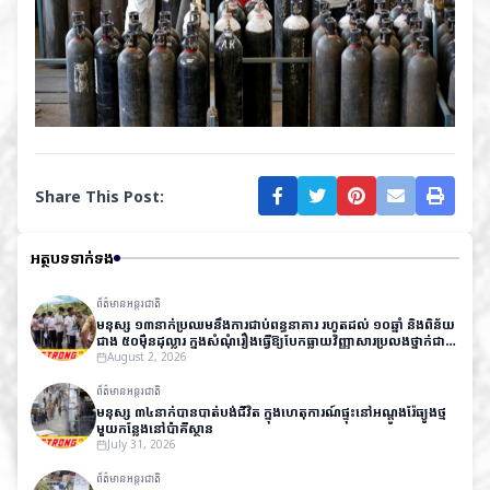
Share This Post:
អត្ថបទទាក់ទង
ព័ត៌មានអន្តរជាតិ
មនុស្ស ១៣នាក់ប្រឈមនឹងការជាប់ពន្ធនាគារ រហូតដល់ ១០ឆ្នាំ និងពិន័យ
ជាង ៥០ម៉ឺនដុល្លារ ក្នុងសំណុំរឿងធ្វើឱ្យបែកធ្លាយវិញ្ញាសារប្រលងថ្នាក់ជាតិ
នៅឥណ្ឌា
August 2, 2026
ព័ត៌មានអន្តរជាតិ
មនុស្ស ៣៤នាក់បានបាត់បង់ជីវិត ក្នុងហេតុការណ៍ផ្ទុះនៅអណ្តូងរ៉ែធ្យូងថ្ម
មួយកន្លែងនៅប៉ាគីស្ថាន
July 31, 2026
ព័ត៌មានអន្តរជាតិ