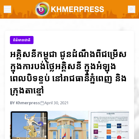
ព័ត៌មានជាតិ
អគ្គិសនីកម្ពុជា ជូនដំណឹងពីជម្រើស
ក្នុងការបង់ថ្លៃអគ្គិសនី ក្នុងអំឡុង
ពេលបិទខ្ទប់ នៅរាជធានីភ្នំពេញ និង
ក្រុងតាខ្មៅ
BY Khmerpress
April 30, 2021