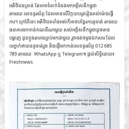
អតិថិជនគ្រាន់ តែអាចទំនាក់ទំនងមកអគ្គិសនីកម្ពុជា
តាមរយៈលេខទូរស័ព្ទ ដែលមានលើវិក្កយបត្ររៀងរាល់ម៉ោងធ្វើ
ការ។ ក្រៅពីនេះ អតិថិជនទាំងអស់ក៏អាចបង្វែរការទូទាត់ តាមរយៈ
ធនាគារមកកាន់គណនីណាមួយ របស់អគ្គិសនីកម្ពុជាដូចមាន
បង្ហាញ ជូនក្នុងតារាងភ្ជាប់មកជាមួយ រួចថតចម្លងឯកសារ ដែល
បញ្ជាក់ថាបានទូទាត់រួច និងផ្ញើមកកាន់លេខទូរស័ព្ទ 012 685
789 តាមរយៈ WhatsApp ឬ Telegram៕ ផ្តល់សិទ្ធិដោយ៖
Freshnews