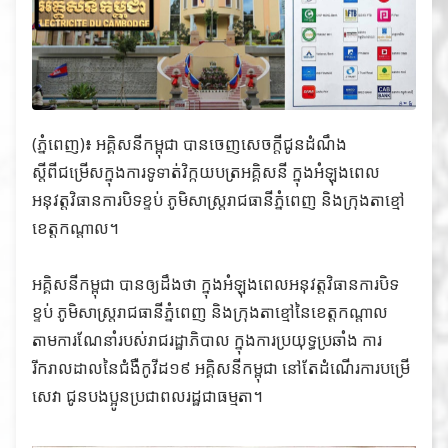
(ភ្នំពេញ)៖ អគ្គិសនីកម្ពុជា បានចេញសេចក្តីជូនដំណឹង
ស្តីពីជម្រើសក្នុងការទូទាត់វិក្កយបត្រអគ្គិសនី ក្នុងអំឡុងពេល
អនុវត្តវិធានការបិទខ្ទប់ ភូមិសាស្ត្ររាជធានីភ្នំពេញ និងក្រុងតាខ្មៅ
ខេត្តកណ្តាល។
អគ្គិសនីកម្ពុជា បានឲ្យដឹងថា ក្នុងអំឡុងពេលអនុវត្តវិធានការបិទ
ខ្ទប់ ភូមិសាស្រ្តរាជធានីភ្នំពេញ និងក្រុងតាខ្មៅនៃខេត្តកណ្តាល
តាមការណែនាំរបស់រាជរដ្ឋាភិបាល ក្នុងការប្រយុទ្ធប្រឆាំង ការ
រីករាលដាលនៃជំងឺកូវីដ១៩ អគ្គិសនីកម្ពុជា នៅតែដំណើរការបម្រើ
សេវា ជូនបងប្អូនប្រជាពលរដ្ឋជាធម្មតា។