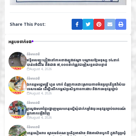
Share This Post:
អត្ថបទទាក់ទង
ព័ត៌មានជាតិ
ឥទ្ធិពលព្យុះភ្លៀងនៅភាគខាងត្បូងឥណ្ឌា បណ្តាលឱ្យមនុស្ស ១៤នាក់
បាត់បង់ជីវិត និងជាង ៧,០០០នាក់ត្រូវជម្លៀសខ្លួនជាបន្ទាន់
August 4, 2026
ព័ត៌មានជាតិ
ឯកឧត្តមរដ្ឋមន្ត្រី ហួត ហាក់ ជំរុញការដោះស្រាយភាពមិនប្រក្រតីក្នុងវិស័យ
ទេសចរណ៍ ដើម្បីលើកកម្ពស់ប្រសិទ្ធភាពការងារ និងការអនុវត្តច្បាប់
August 4, 2026
ព័ត៌មានជាតិ
ក្រសួងមហាផ្ទៃបង្ហាញមូលហេតុស្នើសុំដាក់កម្លាំងចុះអនុវត្តច្បាប់ចរាចរណ៍
ផ្លូវគោកឡើងវិញ
August 4, 2026
ព័ត៌មានជាតិ
ខេត្តសៀមរាប ស្វាគមន៍គណៈប្រតិភូអាស៊ាន និងអាស៊ានបូកបី ក្នុងកិច្ចប្រជុំ