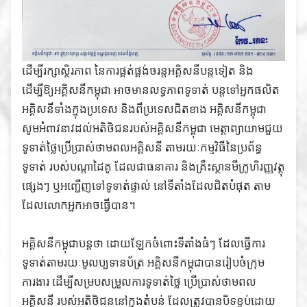
ដើម្បីរក្សាស្ថិរភាព នៃការផ្គត់ផ្គង់ចរន្តអគ្គិសនីបន្តទៀត និង
ដើម្បីឱ្យអគ្គិសនីកម្ពុជា អាចមានលទ្ធភាពទូទាត់ បន្តទៅអ្នកផលិត
អគ្គិសនីទាំងក្នុងប្រទេស និងពីប្រទេសជិតខាង អគ្គិសនីកម្ពុជា
សូមអំពាវនាវដល់អតិថិជនរបស់អគ្គិសនីកម្ពុជា មេត្តាព្យាយាមជួយ
ទូទាត់ថ្លៃប្រើប្រាស់ថាមពលអគ្គិសនី តាមរយៈកម្មវិធីនៃប្រព័ន្ធ
ទូទាត់ របស់បណ្តាដៃគូ ដែលជាធនាគារ និងគ្រឹះស្ថានមីក្រូហិរញ្ញវត្ថុ
ផ្សេងៗ ឬអញ្ជើញទៅទូទាត់ផ្ទាល់ នៅទីតាំងដែលជិតបំផុត តាម
ដែលលោកអ្នកអាចធ្វើបាន។
អគ្គិសនីកម្ពុជាបន្តថា ដោយឡែកចំពោះទីតាំងធំៗ ដែលធ្វើការ
ទូទាត់តាមរយៈមូលប្បទានប័ត្រ អគ្គិសនីកម្ពុជាបានរៀបចំក្រុម
ការងារ ដើម្បីសម្របសម្រួលការទូទាត់ថ្លៃ ប្រើប្រាស់ថាមពល
អគ្គិសនី របស់អតិថិជននៅក្នុងតំបន់ ដែលត្រូវបានបិទខ្ទប់ដោយ