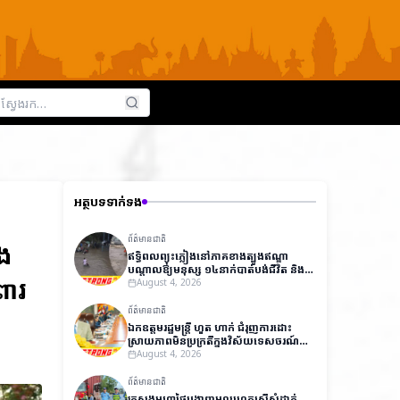
អត្ថបទទាក់ទង
ព័ត៌មានជាតិ
បង
ឥទ្ធិពលព្យុះភ្លៀងនៅភាគខាងត្បូងឥណ្ឌា
បណ្តាលឱ្យមនុស្ស ១៤នាក់បាត់បង់ជីវិត និង
ពារ
ជាង ៧,០០០នាក់ត្រូវជម្លៀសខ្លួនជាបន្ទាន់
August 4, 2026
ព័ត៌មានជាតិ
ឯកឧត្តមរដ្ឋមន្ត្រី ហួត ហាក់ ជំរុញការដោះ
ស្រាយភាពមិនប្រក្រតីក្នុងវិស័យទេសចរណ៍
ដើម្បីលើកកម្ពស់ប្រសិទ្ធភាពការងារ និងការ
August 4, 2026
អនុវត្តច្បាប់
ព័ត៌មានជាតិ
ក្រសួងមហាផ្ទៃបង្ហាញមូលហេតុស្នើសុំដាក់