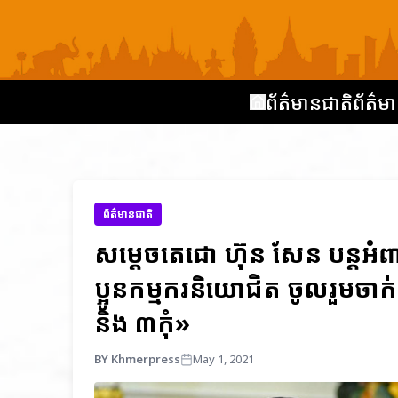
ព័ត៌មានជាតិ
ព័ត៌មា
ព័ត៌មានជាតិ
សម្ដេចតេជោ ហ៊ុន សែន បន្តអំ
ប្អូនកម្មករនិយោជិត ចូលរួមចាក់
និង ៣កុំ»
BY Khmerpress
May 1, 2021