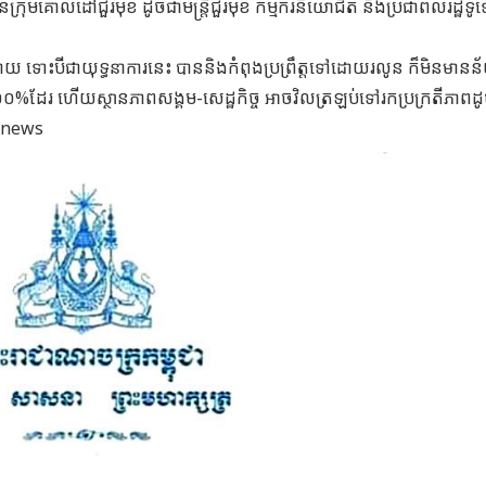
ជូនក្រុមគោលដៅជួរមុខ ដូចជាមន្ត្រីជួរមុខ កម្មករនិយោជិត និងប្រជាពលរដ្ឋទូ
 ទោះបីជាយុទ្ធនាការនេះ បាននិងកំពុងប្រព្រឹត្តទៅដោយរលូន ក៏មិនមានន
១០០%ដែរ ហើយស្ថានភាពសង្គម-សេដ្ឋកិច្ច អាចវិលត្រឡប់ទៅរកប្រក្រតីភាពដ
shnews