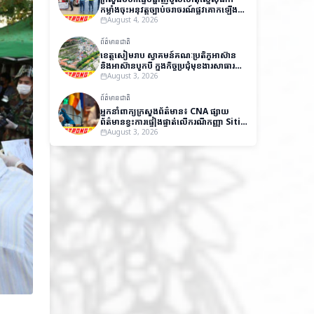
កម្លាំងចុះអនុវត្តច្បាប់ចរាចរណ៍ផ្លូវគោកឡើង
វិញ
August 4, 2026
ព័ត៌មានជាតិ
ខេត្តសៀមរាប ស្វាគមន៍គណៈប្រតិភូអាស៊ាន
និងអាស៊ានបូកបី ក្នុងកិច្ចប្រជុំមុខងារសាធារណៈ
និងវេទិកាស្តីពីអភិបាលកិច្ចល្អ
August 3, 2026
ព័ត៌មានជាតិ
អ្នកនាំពាក្យក្រសួងព័ត៌មាន៖ CNA ផ្សាយ
ព័ត៌មានខ្វះការផ្ទៀងផ្ទាត់លើករណីកញ្ញា Siti
Aishah បង្កឱ្យមានការយល់ច្រឡំ និងប៉ះ
August 3, 2026
ពាល់កិត្តិយសកម្ពុជា