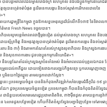
ពុជា បានបន្តអំពាវនាវដល់ម្ចាស់រោងចក្រ សហគ្រាស និងបងប្អូនកម្មករនិយោជិត
វត្តឲ្យបានហ្មត់ចត់បំផុត នូវវិធានការបង្ការ និងទប់ស្កាត់ការរីករាលដាលនៃ
ុំ»។
រដ្ឋមន្ត្រីនៃកម្ពុជា ក្នុងឱកាសខួបអនុស្សាវរីយ៍លើកទី១៣៥ នៃទិវាពលកម
ាញព័ត៌មាន Fresh News ទទួលបាន។
ឋាភិបាលសូមបន្តអំពាវនាវជាថ្មីម្តងទៀត ដល់ម្ចាស់រោងចក្រ សហគ្រាស និងបងប
ស្ម័គ្រចិត្ត និងអនុវត្តឲ្យបានហ្មត់ចត់បំផុត នូវវិធានការបង្ការ និងទប់ស្កាត
ារពារ និង ៣កុំ និងតាមការណែនាំរបស់ក្រសួងសុខាភិបាល និងក្រសួងការងារ
ថិភាព និងសុខភាពការងារ ជូនបងប្អូនកម្មករនិយោជិត»។
ាល នឹងបន្តណែនាំដល់ក្រសួងស្ថាប័នទាំងអស់ និងអំពាវនាវដល់បុគ្គលឯកជន
ជួយសម្រួលដល់ភាគីជួល ដោយចៀសវាងការបញ្ឈប់កិច្ចសន្យា ឬការបណ្តេញចេញ
នួល ឬមិនយកថ្លៃឈ្នួល តាមលទ្ធភាពជាក់ស្តែង។
ននេះ ប្រទេសមួយចំនួន បាននិងកំពុងអភិវឌ្ឍវ៉ាក់សាំងបង្ការជំងឺកូវីដ-១៩ ព្
ួនផងដែរ។ ដូចប្រទេសមួយចំនួនទៀត ប្រទេសកម្ពុជា ក៏បាននិងកំពុងខិតខំស្វែង
ស ជាជំនួយរបស់សាធារណរដ្ឋប្រជាមានិតចិន, ៣២ម៉ឺនដូស តាមយន្តការខូវ៉ាក់
ួន ៤លានដូសបន្ថែមទៀត ហើយក៏ខិតខំស្វះស្វែងបញ្ជាទិញបន្ថែម ទៅតាមតម្រ