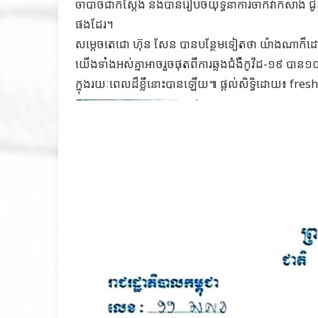
ចាំបាច់ជាក់ស្តែង និងបានរៀបចំយុទ្ធនាការចាក់វ៉ាក់សាំង 
ផងដែរ។
សម្ដេចតេជោ ហ៊ុន សែន បានបន្ថែមទៀតថា យ៉ាងណាក៏ដោយ
យើងទាំងអស់គ្នាអាចរួចផុតពីការឆ្លងជំងឺកូវីដ-១៩ បាន
ក្នុងរយៈពេលដ៏ខ្លីនោះបានឡើយ៕ ផ្តល់សិទ្ធិដោយ៖ fre