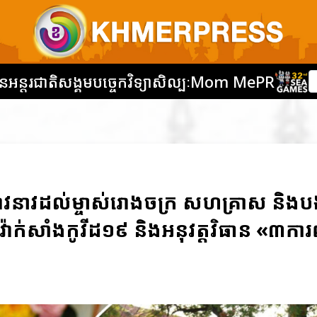
នអន្តរជាតិ
សង្គម
បច្ចេកវិទ្យា
សិល្បៈ
Mom Me
PR
ពាវនាវដល់ម្ចាស់រោងចក្រ សហគ្រាស និង
វ៉ាក់សាំងកូវីដ១៩ និងអនុវត្តវិធាន «៣ការ