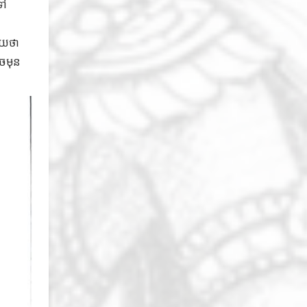
ទៅ
័យថា
ូចមុន