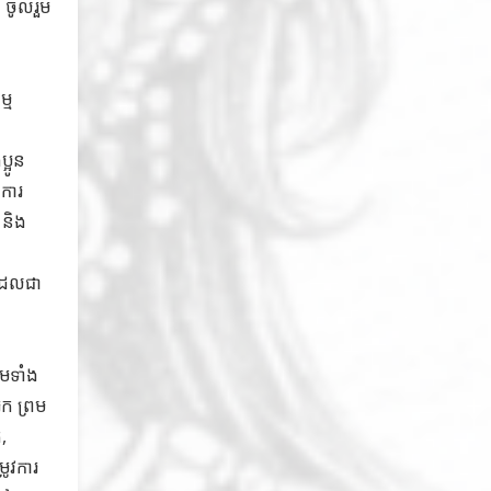
 ចូលរួម
្ម
្អូន
់ការ
 និង
 ដែលជា
រមទាំង
រក ព្រម
,
ូវការ