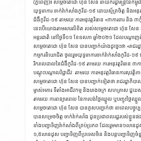
(ភ្នំពេញ)៖ សម្ដេចតេជោ ហ៊ុន សែន នាយករដ្ឋមន្ដ្រីនៃកម្
យុទ្ធនាការ ចាក់វ៉ាក់សាំងកូវីដ-១៩ ដោយស្ម័គ្រចិត្ត និងអនុ
ជំងឺកូវីដ-១៩ តាមរយៈការអនុវត្តវិធាន «៣ការពារ និង ៣ក
នេះបើយោងតាមសារលិខិត របស់សម្ដេចតេជោ ហ៊ុន សែន នាយក
អន្តរជាតិ នៅថ្ងៃទី០១ ខែឧសភា ឆ្នាំ២០២១ ដែលបណ្ដ
សម្ដេចតេជោ ហ៊ុន សែន បានបញ្ជាក់យ៉ាងដូច្នេះថា «រាជរដ្
កម្មករនិយោជិត ចូលរួមយុទ្ធនាការចាក់វ៉ាក់សាំងកូវីដ-១៩ ដោយ
រីករាលដាលនៃជំងឺកូវីដ-១៩ តាមរយៈការអនុវត្តវិធាន ៣ក
បណ្តុះបណ្តាលវិជ្ជាជីវៈ តាមរយៈការអនុវត្តវិធានការសុវត្
សម្ដេចតេជោ ហ៊ុន សែន បានបញ្ជាក់ទៀតថា រាជរដ្ឋាភិប
ម្ចាស់អគារ ទីតាំងអាជីវកម្ម និងរោងចក្រ សហគ្រាស 
តាមរយៈការពន្យារពេល នៃការបង់ថ្លៃឈ្នួល ឬបញ្ចុះថ្លៃឈ្
សម្ដេចតេជោ ហ៊ុន សែន បានគូសបញ្ជាក់ថា នាពេលបច្ចុប្បន្
បានសម្រេចចិត្ត ចាក់វ៉ាក់សាំង ជូនប្រជាពលរដ្ឋរបស់ខ្ល
ទាំងបញ្ជាទិញវ៉ាក់សាំងពីគ្រប់ប្រភព ដែលរួមមាន១លានដូ
១,៥លានដូស បញ្ជាទិញពីប្រទេសចិន និងបន្តបញ្ជាទិញចំន