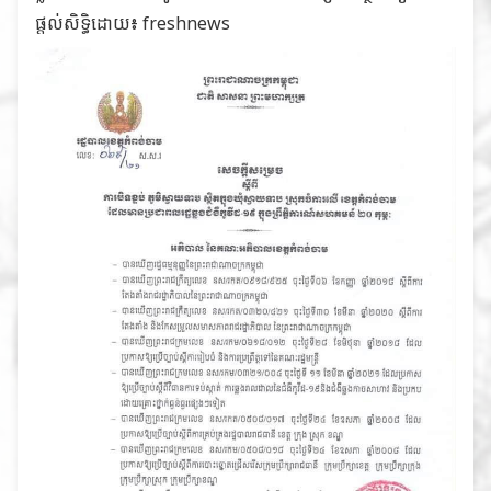
ផ្តល់សិទ្ធិដោយ៖ freshnews