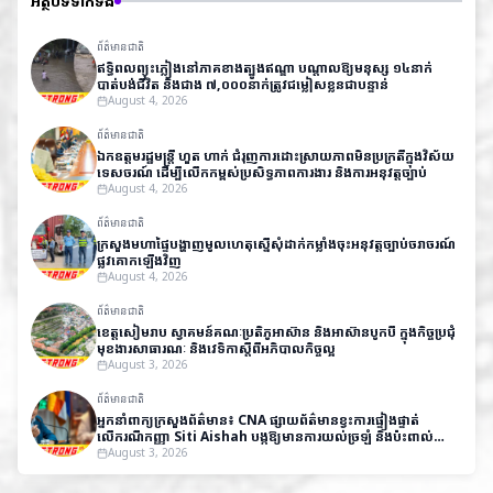
អត្ថបទទាក់ទង
ព័ត៌មានជាតិ
ឥទ្ធិពលព្យុះភ្លៀងនៅភាគខាងត្បូងឥណ្ឌា បណ្តាលឱ្យមនុស្ស ១៤នាក់
បាត់បង់ជីវិត និងជាង ៧,០០០នាក់ត្រូវជម្លៀសខ្លួនជាបន្ទាន់
August 4, 2026
ព័ត៌មានជាតិ
ឯកឧត្តមរដ្ឋមន្ត្រី ហួត ហាក់ ជំរុញការដោះស្រាយភាពមិនប្រក្រតីក្នុងវិស័យ
ទេសចរណ៍ ដើម្បីលើកកម្ពស់ប្រសិទ្ធភាពការងារ និងការអនុវត្តច្បាប់
August 4, 2026
ព័ត៌មានជាតិ
ក្រសួងមហាផ្ទៃបង្ហាញមូលហេតុស្នើសុំដាក់កម្លាំងចុះអនុវត្តច្បាប់ចរាចរណ៍
ផ្លូវគោកឡើងវិញ
August 4, 2026
ព័ត៌មានជាតិ
ខេត្តសៀមរាប ស្វាគមន៍គណៈប្រតិភូអាស៊ាន និងអាស៊ានបូកបី ក្នុងកិច្ចប្រជុំ
មុខងារសាធារណៈ និងវេទិកាស្តីពីអភិបាលកិច្ចល្អ
August 3, 2026
ព័ត៌មានជាតិ
អ្នកនាំពាក្យក្រសួងព័ត៌មាន៖ CNA ផ្សាយព័ត៌មានខ្វះការផ្ទៀងផ្ទាត់
លើករណីកញ្ញា Siti Aishah បង្កឱ្យមានការយល់ច្រឡំ និងប៉ះពាល់
កិត្តិយសកម្ពុជា
August 3, 2026