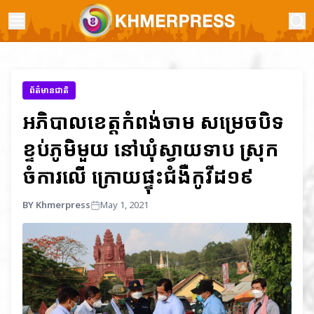
ព័ត៌មានជាតិ
អភិបាលខេត្តកំពង់ចាម សម្រេចបិទ
ខ្ទប់ភូមិមួយ នៅឃុំស្វាយទាប ស្រុក
ចំការលើ ក្រោយផ្ទុះជំងឺកូវីដ១៩
BY Khmerpress
May 1, 2021