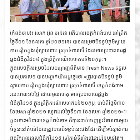
(កំពង់ចាម)៖ លោក អ៊ុន ចាន់ដា អភិបាលខេត្តកំពង់ចាម នៅព្រឹក
ថ្ងៃទី០១ ខែឧសភា ឆ្នាំ២០២១នេះ បានសម្រេចបិទខ្ទប់ភូមិស្វាយ
ទាប ស្ថិតក្នុងឃុំស្វាយទាប ស្រុកចំការលើ ដែលមានប្រជាពលរដ្ឋ
ឆ្លងជំងឺកូវីដ១៩ ក្នុងព្រឹត្តិការណ៍សហគមន៍២០កុម្ភៈ។
ក្នុងសេចក្ដីសម្រេចដែលបណ្ដាញព័ត៌មាន Fresh News ទទួល
បានប្រកាស១ បានបញ្ជាក់យ៉ាងដូច្នេះថា «ត្រូវបានបិទខ្ទប់ ភូមិ
ស្វាយទាប ស្ថិតក្នុងឃុំស្វាយទាប ស្រុកចំការលើ ខេត្តកំពង់ចាម
រយៈពេល១៤ថ្ងៃ ដោយមូលហេតុ មានប្រជាពលរដ្ឋឆ្លង
ជំងឺកូវីដ១៩ ក្នុងព្រឹត្ដិការណ៍សហគមន៍២០កុម្ភៈ ចាប់ពីថ្ងៃទី៣០
ខែមេសា ឆ្នាំ២០២១ រហូតដល់ថ្ងៃទី១៣ ខែឧសភា ឆ្នាំ២០២១»។
ក្នុងនោះអភិបាលខេត្តកំពង់ចាម ក៏បានដាក់ចេញនូវវិធានការមួយ
ចំនួននៅតំបន់ដែលត្រូវបានបិទខ្ទប់នេះផងដែរ ដើម្បីទប់ស្កាត់ការ
ឆ្លងរីករាលដាលជំងឺកូវីដ១៩ ទៅកាន់ទីតាំងផ្សេងបន្ថែមទៀត៕