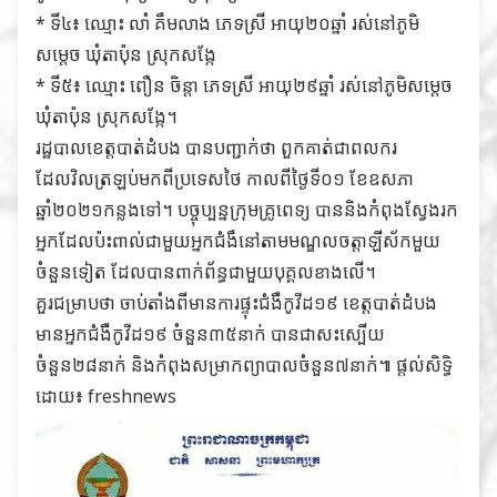
* ទី៤៖ ឈ្មោះ លាំ គឹមលាង ភេទស្រី អាយុ២០ឆ្នាំ រស់នៅភូមិ
សម្ដេច ឃុំតាប៉ុន ស្រុកសង្កែ
* ទី៥៖ ឈ្មោះ ពឿន ចិន្ដា ភេទស្រី អាយុ២៩ឆ្នាំ រស់នៅភូមិសម្ដេច
ឃុំតាប៉ុន ស្រុកសង្កែ។
រដ្ឋបាលខេត្តបាត់ដំបង បានបញ្ជាក់ថា ពួកគាត់ជាពលករ
ដែលវិលត្រឡប់មកពីប្រទេសថៃ កាលពីថ្ងៃទី០១ ខែឧសភា
ឆ្នាំ២០២១កន្លងទៅ។ បច្ចុប្បន្នក្រុមគ្រូពេទ្យ បាននិងកំពុងស្វែងរក
អ្នកដែលប៉ះពាល់ជាមួយអ្នកជំងឹនៅតាមមណ្ឌលចត្តាឡីស័កមួយ
ចំនួនទៀត ដែលបានពាក់ព័ន្ធជាមួយបុគ្គលខាងលើ។
គួរជម្រាបថា ចាប់តាំងពីមានការផ្ទុះជំងឺកូវីដ១៩ ខេត្តបាត់ដំបង
មានអ្នកជំងឺកូវីដ១៩ ចំនួន៣៥នាក់ បានជាសះស្បើយ
ចំនួន២៨នាក់ និងកំពុងសម្រាកព្យាបាលចំនួន៧នាក់៕ ផ្តល់សិទ្ធិ
ដោយ៖ freshnews