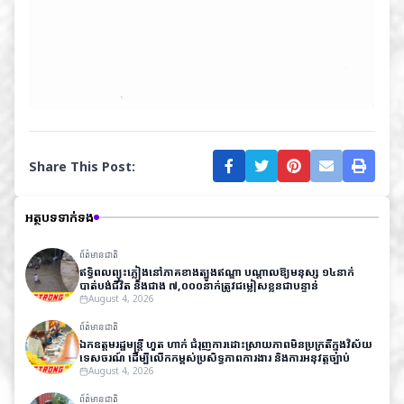
Share This Post:
អត្ថបទទាក់ទង
ព័ត៌មានជាតិ
ឥទ្ធិពលព្យុះភ្លៀងនៅភាគខាងត្បូងឥណ្ឌា បណ្តាលឱ្យមនុស្ស ១៤នាក់
បាត់បង់ជីវិត និងជាង ៧,០០០នាក់ត្រូវជម្លៀសខ្លួនជាបន្ទាន់
August 4, 2026
ព័ត៌មានជាតិ
ឯកឧត្តមរដ្ឋមន្ត្រី ហួត ហាក់ ជំរុញការដោះស្រាយភាពមិនប្រក្រតីក្នុងវិស័យ
ទេសចរណ៍ ដើម្បីលើកកម្ពស់ប្រសិទ្ធភាពការងារ និងការអនុវត្តច្បាប់
August 4, 2026
ព័ត៌មានជាតិ