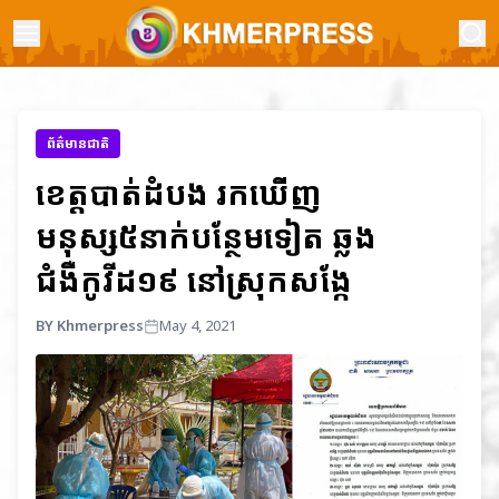
ព័ត៌មានជាតិ
ខេត្តបាត់ដំបង រកឃើញ
មនុស្ស៥នាក់បន្ថែមទៀត ឆ្លង
ជំងឺកូវីដ១៩ នៅស្រុកសង្កែ
BY Khmerpress
May 4, 2021