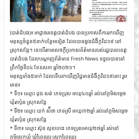
(បាត់ដំបង)៖ អាជ្ញាធរខេត្តបាត់ដំបង បានប្រកាសពីការរកឃើញ
មនុស្សចំនួន៥នាក់បន្ថែមទៀត ដែលបានឆ្លងជំងឺកូវីដ១៩ នៅ
ស្រុកសង្កែ។ នេះបើតាមសេចក្ដីប្រកាសព័ត៌មានរបស់រដ្ឋបាលខេត្ត
បាត់ដំបង ដែលបណ្ដាញព័ត៌មាន Fresh News ទទួលបាននៅ
ព្រឹកថ្ងៃទី០៤ ខែឧសភា ឆ្នាំ២០២១។
មនុស្សទាំង៥នាក់ ដែលទើបរកឃើញវិជ្ជមានជំងឺកូវីដ១៩នោះ រួម
មាន៖
* ទី១៖ ឈ្មោះ ដុង សត់ ភេទប្រុស អាយុ៤០ឆ្នាំ រស់នៅភូមិសម្ដេច
ឃុំតាប៉ុន ស្រុកសង្កែ
* ទី២៖ ឈ្មោះ យក់ ស៉ីថា ភេទស្រី អាយុ៣២ឆ្នាំ រស់នៅភូមិសម្ដេច
ឃុំតាប៉ុន ស្រុកសង្កែ
* ទី៣៖ ឈ្មោះ ស៊ុន សុខហេង ភេទប្រុសអាយុ២៧ឆ្នាំ រស់នៅ
ភូមិសេកយំ ឃុំព្រៃឈរ ស្រុកព្រៃឈរ