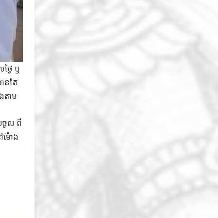
លថ្ងៃ ឬ
មានតែ
យោងតាម
ប់ចូល ពី
នៅម៉ោង