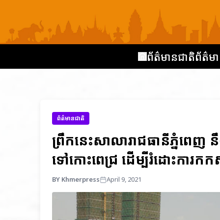
ព័ត៌មានជាតិ
ព័ត៌មា
ព័ត៌មានជាតិ
ព្រឹកនេះសាលារាជធានីភ្នំពេ
ទៅកោះពេជ្រ ដើម្បីរំដោះការកកស
BY Khmerpress
April 9, 2021