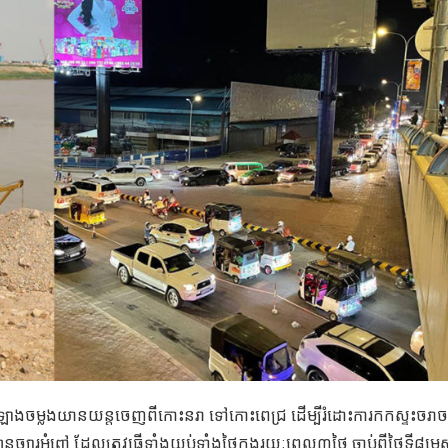
់សាឡាងចម្លងយានយន្តចេញពីកោះនរា ទៅកោះពេជ្រ ដើម្បីរំដោះការកកស្ទះចរា
នច្បារអំពៅ ដែលត្រូវធ្វើទាំងយប់ទាំងថ្ងៃក្នុងរយៈពេល៣ថ្ងៃ ចាប់ពីថ្ងៃទី៨ម