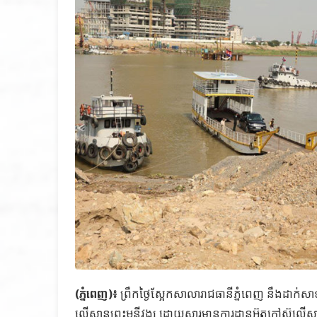
(ភ្នំពេញ)៖
ព្រឹកថ្ងៃស្អែកសាលារាជធានីភ្នំពេញ នឹងដាក
លើស្ពានព្រះមុនីវង្ស ដោយសារមានការដ្ឋានអ៊ុតកៅស៊ូលើស្ពា