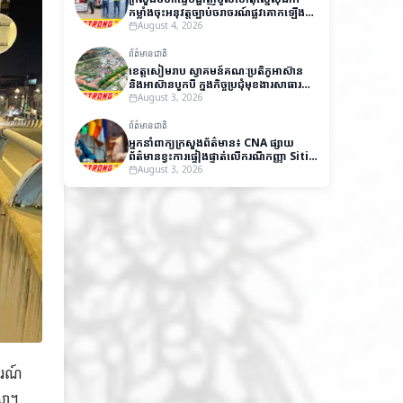
កម្លាំងចុះអនុវត្តច្បាប់ចរាចរណ៍ផ្លូវគោកឡើង
វិញ
August 4, 2026
ព័ត៌មានជាតិ
ខេត្តសៀមរាប ស្វាគមន៍គណៈប្រតិភូអាស៊ាន
និងអាស៊ានបូកបី ក្នុងកិច្ចប្រជុំមុខងារសាធារណៈ
និងវេទិកាស្តីពីអភិបាលកិច្ចល្អ
August 3, 2026
ព័ត៌មានជាតិ
អ្នកនាំពាក្យក្រសួងព័ត៌មាន៖ CNA ផ្សាយ
ព័ត៌មានខ្វះការផ្ទៀងផ្ទាត់លើករណីកញ្ញា Siti
Aishah បង្កឱ្យមានការយល់ច្រឡំ និងប៉ះ
August 3, 2026
ពាល់កិត្តិយសកម្ពុជា
ចរណ៍
េសា។