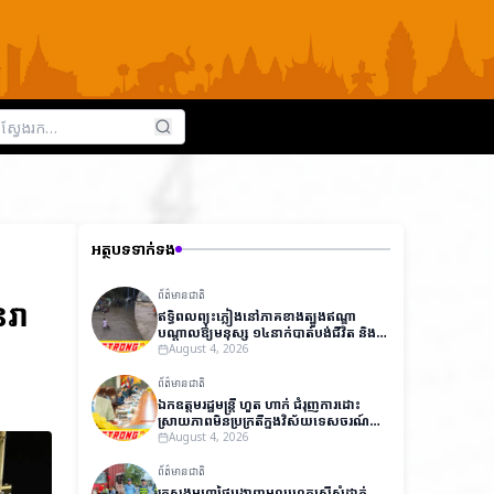
អត្ថបទទាក់ទង
ព័ត៌មានជាតិ
រា
ឥទ្ធិពលព្យុះភ្លៀងនៅភាគខាងត្បូងឥណ្ឌា
បណ្តាលឱ្យមនុស្ស ១៤នាក់បាត់បង់ជីវិត និង
ជាង ៧,០០០នាក់ត្រូវជម្លៀសខ្លួនជាបន្ទាន់
August 4, 2026
ព័ត៌មានជាតិ
ឯកឧត្តមរដ្ឋមន្ត្រី ហួត ហាក់ ជំរុញការដោះ
ស្រាយភាពមិនប្រក្រតីក្នុងវិស័យទេសចរណ៍
ដើម្បីលើកកម្ពស់ប្រសិទ្ធភាពការងារ និងការ
August 4, 2026
អនុវត្តច្បាប់
ព័ត៌មានជាតិ
ក្រសួងមហាផ្ទៃបង្ហាញមូលហេតុស្នើសុំដាក់