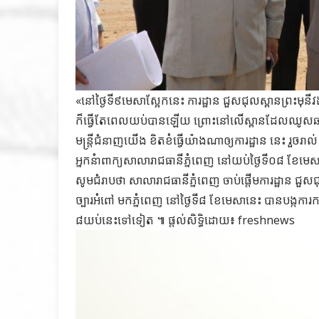
«នៅថ្ងៃទី៩មេសាស្អែកនេះ ការដ្ឋាន ជួសជុលស្ពានព្រះមុនីវង
ក៏ធ្វើតែពេលយប់បានឡើយ ព្រោះនៅលើស្ពានដែលឈូសឆាយក
មន្ត្រីជំនាញយើង ខិតខំធ្វើយ៉ាងណាឲ្យការដ្ឋាន នេះ រួចរ
អ្នកនំាពាក្យសាលារាជធានីភ្នំពេញ នៅយប់ថ្ងៃទី០៨ ខែមេស
សូមជំរាបថា សាលារាជធានីភ្នំពេញ ចាប់ផ្តើមការដ្ឋាន ជួសជុ
ច្បារអំពៅ មកភ្នំពេញ នៅថ្ងៃទី៨ ខែមេសានេះ បានបង្កកា
៨យប់នេះទៅទៀត ៕ ផ្តល់សិទ្ធិដោយ៖ freshnews