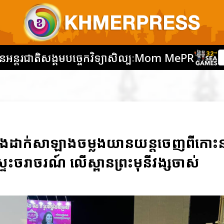
នអន្តរជាតិ
សង្គម
បច្ចេកវិទ្យា
សិល្បៈ
Mom Me
PR
ញ នឹងដាក់សាឡាងចម្លងយានយន្តចេញពីកោះន
្ទះចរាចរណ៍ លើស្ពានព្រះមុនីវង្សចាស់