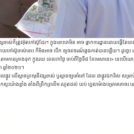
្សចាស់ក៏ត្រូវអ៊ុតកៅស៊ូដែរ។ ក្នុងនោះគេមិន អាច ផ្អាកការដ្ឋានដោយធ្វើតែពេ
ៅស៊ូចាស់នោះ ក៏មិនអាច បើក ឲ្យចរាចរណ៍ឆ្លងកាត់បានឡើយ។ ដូច្នេះ 
ាល់ តាមការគ្រោងទុក ក្នុងរយៈពេល៣ថ្ងៃ ចាប់ពីថ្ងៃទី៨ ខែមេសានេះ» នេះបើ
ា ឆ្នាំ២០២១។
លផ្លូវ លើស្ពានព្រះមុនីវង្សចាស់ ឬស្ពានច្បារអំពៅ ដែល ជាផ្លូវឯកទិស សម្រា
រកកស្ទះយ៉ាងខ្លាំង តាំងពីព្រឹកព្រលឹម រហូតដល់ យប់ ហួសម៉ោងបម្រាមគោចរ 