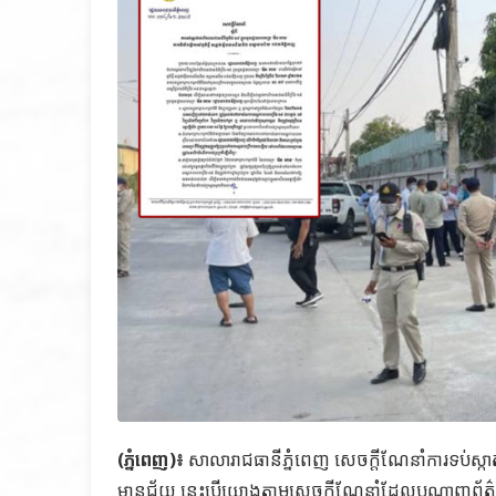
(ភ្នំពេញ)៖
សាលារាជធានីភ្នំពេញ សេចក្តីណែនាំការទប់ស្កាត
មានជ័យ នេះបើយោងតាមសេចក្តីណែនាំដែលបណ្តាញព័ត៌ម