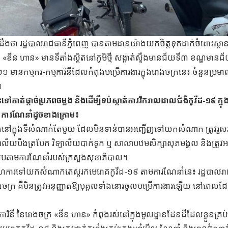
្យដឹងថា រដ្ឋបាលរាជធានីភ្នំពេញ បានតាមដានយ៉ាងយកចិត្តទុកដាក់ចំពោះ​ស្ថ
ក្រ «ឌីន ហាន» មានទីតាំងស្ថិតនៅភូមិថ្មី សង្កាត់ស្ទឹងមានជ័យទី៣ ខណ្ឌមានជ
ំ២០២១ មានកម្មករ-កម្មការិនីដែលកំពុងបម្រើការងារក្នុងរោងចក្រនេ៖ ចំនួនប្រ
។
ាត់ផ្តាច់ប្រភពចម្លង និងដើម្បីទប់ស្កាត់ការរីករាលដាលជំងឺកូវីដ-១៩ ក្ន
្វើការណែនាំដូចខាងក្រោម៖
នកស្នាក់នៅក្នុងទីសំណាក់តែមួយ ដែលមិនទាន់បានអញ្ជើញទៅយកសំណាក ត្រូវរួសរា
ល័យបឹងត្របែក វិទ្យាល័យបាក់ទូក ឬ សាលាបឋមសិក្សាសុភមង្គល និងត្រូវអន
ូវ ស្របតាមការណែនាំរបស់ក្រសួងសុខាភិបាល។
សហការទៅយកសំណាកតេស្តរកមេរោគកូវីដ-១៩ តាមការណែនាំនេ៖ រដ្ឋបាលរា
ងចក្រ គឺមិនត្រូវអនុញ្ញាតឱ្យបុគ្គលទាំងនោរចូលបម្រើការងារឡើយ នៅពេល
មការិនី នៃរោងចក្រ «ឌីន ហាន» កំពុងរស់នៅក្នុងមូលដ្ឋានដែនដីដែលខ្លួនគ្រប់