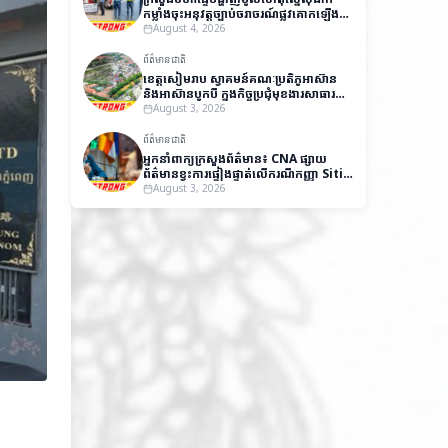
កម្លាំងចុះអនុវត្តច្បាប់ចរាចរណ៍ផ្លូវគោកឡើង
វិញ
August 4, 2026
ព័ត៌មានជាតិ
ខេត្តសៀមរាប ស្វាគមន៍គណៈប្រតិភូអាស៊ាន
និងអាស៊ានបូកបី ក្នុងកិច្ចប្រជុំមុខងារសាធារណៈ
និងវេទិកាស្តីពីអភិបាលកិច្ចល្អ
August 3, 2026
ព័ត៌មានជាតិ
អ្នកនាំពាក្យក្រសួងព័ត៌មាន៖ CNA ផ្សាយ
ព័ត៌មានខ្វះការផ្ទៀងផ្ទាត់លើករណីកញ្ញា Siti
Aishah បង្កឱ្យមានការយល់ច្រឡំ និងប៉ះ
August 3, 2026
ពាល់កិត្តិយសកម្ពុជា