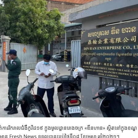
់ការរីករាលជំងឺកូវីដ១៩ ក្នុងមូលដ្ឋានរោងចក្រ «ឌីនហាន» ស្ថិតនៅក្នុងខណ្ឌ
ាន Fresh News ទទួលបានយប់ថ្ងៃទី០៨ ខែមេសា ឆ្នាំ២០២១។