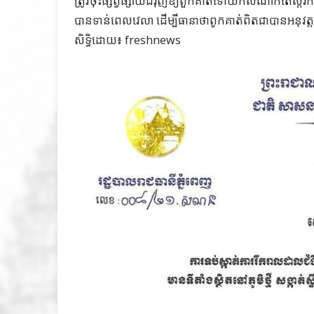
ត្រូវចុះផ្សព្វផ្សាយជំរុញ​ឱ្យពួកគាត់ទៅយកសំណាកតេស្តរក
បានទាន់ពេលវេលា ដើម្បីធានាថា​ពូកគាត់ពិតជាបានអនុវត្ត
សិទ្ធិដោយ៖ freshnews