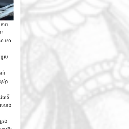
ានភាព
័យ
មាណ ៥០
ុងមូល
ន់​
ុវត្ត
ជធានី
ដែលរោង
គ្រង​