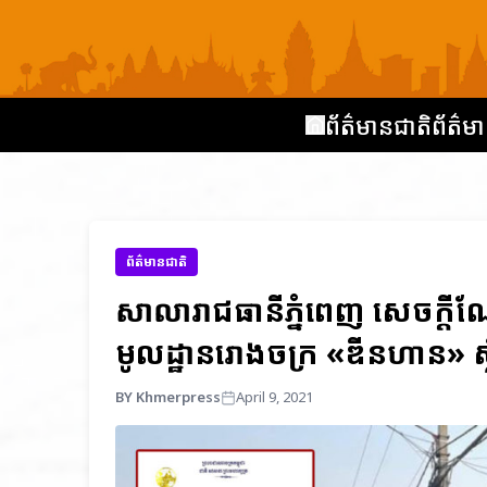
ព័ត៌មានជាតិ
ព័ត៌មា
ព័ត៌មានជាតិ
សាលារាជធានីភ្នំពេញ សេចក្តីណែន
មូលដ្ឋានរោងចក្រ «ឌីនហាន» ស
BY Khmerpress
April 9, 2021