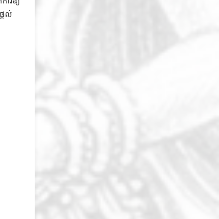
់ការឱ្យ
្តល់