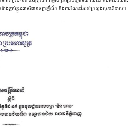
មេរោគកូវីដ-១៩ និងត្រូវដាក់កម្លាំងគ្រប់គ្រងឃ្លាំមើល ណែនាំ និងមានចំណាត
យ៉ាងខ្ជាប់ខ្លួនតាមវិធានចត្តាឡីស័ក និងការណែនាំរបស់ក្រសួងសុខាភិបាល៕ ផ