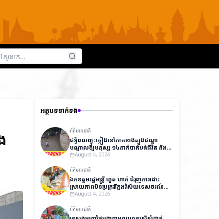
អត្ថបទទាក់ទង
ព័ត៌មានជាតិ
ុង
ឥទ្ធិពលព្យុះភ្លៀងនៅភាគខាងត្បូងឥណ្ឌា
បណ្តាលឱ្យមនុស្ស ១៤នាក់បាត់បង់ជីវិត និង
ជាង ៧,០០០នាក់ត្រូវជម្លៀសខ្លួនជាបន្ទាន់
August 4, 2026
ព័ត៌មានជាតិ
ឯកឧត្តមរដ្ឋមន្ត្រី ហួត ហាក់ ជំរុញការដោះ
ស្រាយភាពមិនប្រក្រតីក្នុងវិស័យទេសចរណ៍
ដើម្បីលើកកម្ពស់ប្រសិទ្ធភាពការងារ និងការ
August 4, 2026
អនុវត្តច្បាប់
ព័ត៌មានជាតិ
ក្រសួងមហាផ្ទៃបង្ហាញមូលហេតុស្នើសុំដាក់