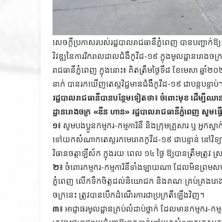
សេចក្តីប្រកាសរបស់រដ្ឋបាលរាជធានីភ្នំពេញ បានបញ្ជាក់ឱ
វិវឌ្ឍនៃការ​រីករាល​ដាលជំងឺកូវីដ-១៩ ក្នុងមូលដ្ឋានរោងច
រាជធានីភ្នំពេញ ក្នុងនោះ៖ គិតត្រឹមថ្ងៃទី៨ ខែមេសា ឆ្នា
នាក់ បានរកឃើញ​តេស្តវិជ្ជមានជំងឺកូវីដ-១៩ ជាបន្តបន្ទាប់
រដ្ឋបាលរាជធានីបានបន្ថែមទៀតថា៖ ចំពោះមុខ ដើម្បីឈានទៅក
ដ្ឋានរោងចក្រ «ឌីន ហាន» រដ្ឋបាលរាជធានីភ្នំពេញ សូមធ
១៖
សូមបងប្អូនកម្មករ-កម្មការិនី និងក្រុមគ្រួសារ ឬ អ្
ទៅយកសំណាក​តេស្តរកមេរោគកូវីដ-១៩ ជាបន្ទាន់ នៅវិទ្យា
វិធានចត្តាឡីស័ក ក្នុងរយៈពេល ១៤ ថ្ងៃ ឱ្យបានត្រឹមត្រ
២៖
ចំពោរកម្មករ-កម្មការិនីទាំងឡាយណា ដែលមិនព្រម
ភ្នំពេញ លើកទឹកចិត្ត​ដល់និយោជក និងគណៈគ្រប់គ្រងរោ
ចក្រនេះ ត្រូវបានបើកដំណើរការជាប្រក្រតីឡើងវិញ។
៣៖
អាជ្ញាធរមូលដ្ឋានគ្រប់លំដាប់ថ្នាក់ ដែលមានកម្មករ-កម្