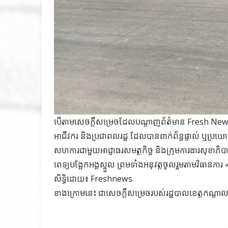
បើតាមសេចក្តីសម្រេចដែលបណ្តាញព័ត៌មាន Fresh News ទទ
អាជីវករ និងប្រជាពលរដ្ឋ ដែលបានពាក់ព័ន្ធផ្ទាល់ ឬប្រយោល
សហការជាមួយអាជ្ញាធរសមត្ថកិច្ច និងក្រុមការងារសុខាភិបាល
ពេទ្យបង្អែកអង្គស្នួល ព្រមទាំងអនុវត្តចូលរួមតាមវិធានកា
សិទ្ធិដោយ៖ Freshnews
ខាងក្រោមនេះ ជាសេចក្តីសម្រេចរបស់រដ្ឋបាលខេត្តកណ្តា