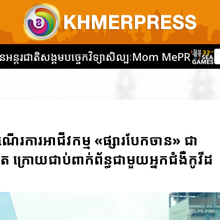
នអន្តរជាតិ
សង្គម
បច្ចេកវិទ្យា
សិល្បៈ
Mom Me
PR
ដំណើរការអាជីវកម្ម «ផ្សារបែកចាន» ជា
ក្រោយជាប់ពាក់ព័ន្ធជាមួយអ្នកជំងឺកូវីដ