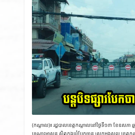
(កណ្តាល)៖ រដ្ឋបាលខេត្តកណ្តាលនៅថ្ងៃទី១៣ ខែឧសភា ឆ្
បណ្ដោះអាសន្ន ស្ថិតក្នុងឃុំបែកចាន ស្រុកអង្គស្នួល ខេ