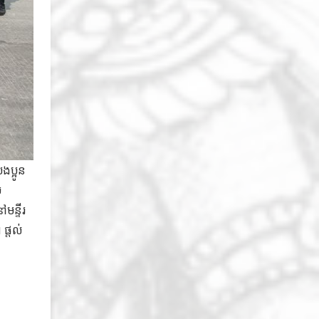
ងប្អូន
ម
មន្ទីរ
ផ្តល់