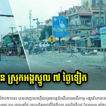
នាំ២០២១នេះ បានចេញសេចក្តីសម្រេចបន្តដំណើរការអាជីវកម្ម «ផ្សារបែកចាន
ត្តកណ្ដាល រយៈពេល៧ថ្ងៃ ដោយគិតចាប់ពីថ្ងៃទី១៣ ដល់ថ្ងៃទី១៩ ខែឧសភា ឆ្នា