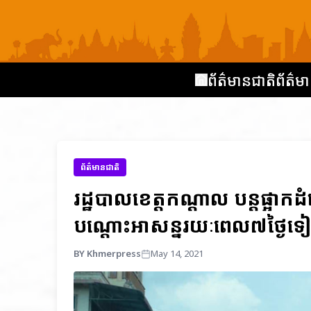
ព័ត៌មានជាតិ
ព័ត៌មា
ព័ត៌មានជាតិ
រដ្ឋបាលខេត្តកណ្ដាល បន្តផ្អាក
បណ្ដោះអាសន្នរយៈពេល៧ថ្ងៃទៀត 
BY Khmerpress
May 14, 2021