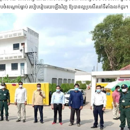
ាររៀបចំសណ្តាប់ធ្នាប់ របៀបរៀបរយឡើងវិញ ឱ្យបានល្អប្រសើរនៅទីតាំងលក់ដូរ។