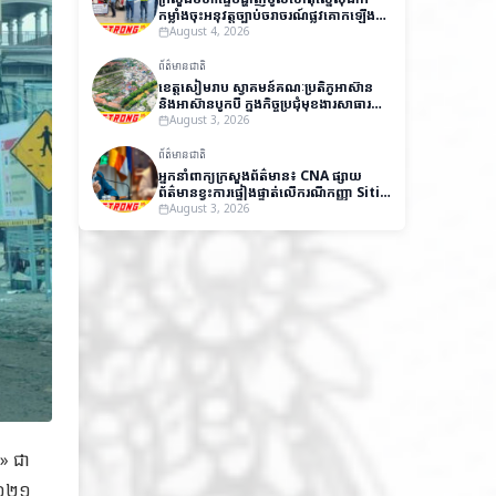
កម្លាំងចុះអនុវត្តច្បាប់ចរាចរណ៍ផ្លូវគោកឡើង
វិញ
August 4, 2026
ព័ត៌មានជាតិ
ខេត្តសៀមរាប ស្វាគមន៍គណៈប្រតិភូអាស៊ាន
និងអាស៊ានបូកបី ក្នុងកិច្ចប្រជុំមុខងារសាធារណៈ
និងវេទិកាស្តីពីអភិបាលកិច្ចល្អ
August 3, 2026
ព័ត៌មានជាតិ
អ្នកនាំពាក្យក្រសួងព័ត៌មាន៖ CNA ផ្សាយ
ព័ត៌មានខ្វះការផ្ទៀងផ្ទាត់លើករណីកញ្ញា Siti
Aishah បង្កឱ្យមានការយល់ច្រឡំ និងប៉ះ
August 3, 2026
ពាល់កិត្តិយសកម្ពុជា
» ជា
ំ២០២១