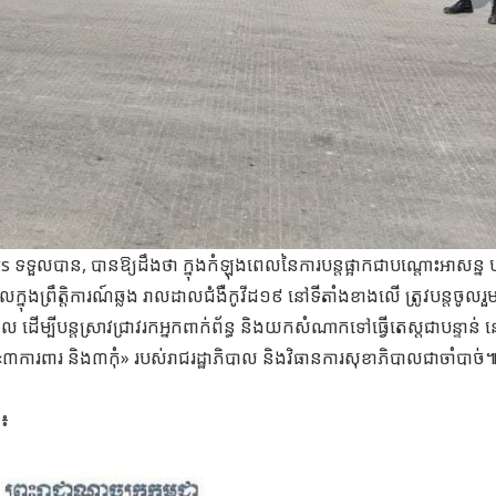
ួលបាន, បានឱ្យដឹងថា ក្នុងកំឡុងពេលនៃការបន្តផ្អាកជាបណ្តោះអាសន្ន ប
ក្នុងព្រឹត្តិការណ៍ឆ្លង រាលដាលជំងឺកូវីដ១៩ នៅទីតាំងខាងលើ ត្រូវបន្តចូលរួ
 ដើម្បីបន្តស្រាវជ្រាវរកអ្នកពាក់ព័ន្ធ និងយកសំណាកទៅធ្វើតេស្តជាបន្ទាន់ នៅ
រ «៣ការពារ និង៣កុំ» របស់រាជរដ្ឋាភិបាល និងវិធានការសុខាភិបាលជាចាំបាច់៕ 
ល៖