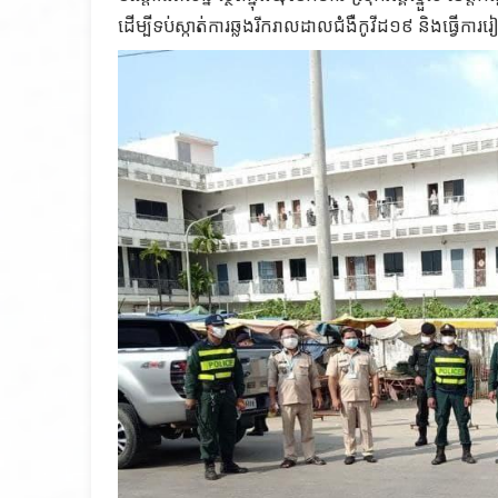
ដើម្បីទប់ស្កាត់ការឆ្លងរីករាលដាលជំងឺកូវីដ១៩ និងធ្វើក