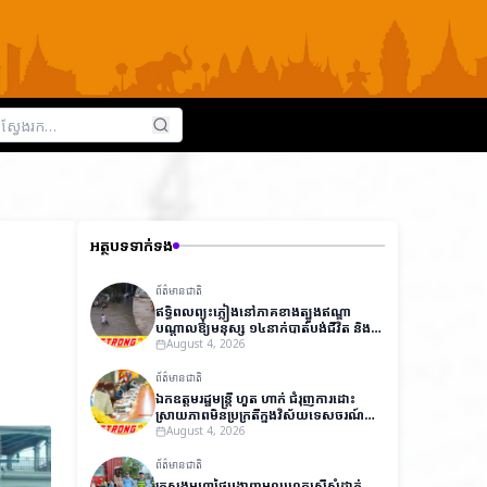
អត្ថបទទាក់ទង
ព័ត៌មានជាតិ
ឥទ្ធិពលព្យុះភ្លៀងនៅភាគខាងត្បូងឥណ្ឌា
បណ្តាលឱ្យមនុស្ស ១៤នាក់បាត់បង់ជីវិត និង
ជាង ៧,០០០នាក់ត្រូវជម្លៀសខ្លួនជាបន្ទាន់
August 4, 2026
ព័ត៌មានជាតិ
ឯកឧត្តមរដ្ឋមន្ត្រី ហួត ហាក់ ជំរុញការដោះ
ស្រាយភាពមិនប្រក្រតីក្នុងវិស័យទេសចរណ៍
ដើម្បីលើកកម្ពស់ប្រសិទ្ធភាពការងារ និងការ
August 4, 2026
អនុវត្តច្បាប់
ព័ត៌មានជាតិ
ក្រសួងមហាផ្ទៃបង្ហាញមូលហេតុស្នើសុំដាក់