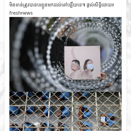
មិនទាន់ត្រូវបានបញ្ជូនមកដល់នៅឡើយទេ៕ ផ្តល់សិទ្ធិដោយ៖
freshnews