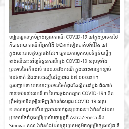
មជ្ឈមណ្ឌលគ្រប់គ្រងស្ថានការណ៍ COVID-19 នៅក្នុងប្រទេសថៃ
ក៏បានរាយការណ៍ពីអ្នកជំងឺ ២៥នាក់ទៀតបាត់បង់ជីវិត នៅ
ក្នុងរយៈពេលដូចគ្នាផងដែរ។ ក្រោយការបូកសរុបទិន្នន័យថ្មីៗ
ខាងលើនេះ នាំឲ្យចំនួនករណីឆ្លង COVID-19 សរុបទូទាំង
ប្រទេសថៃកើនដល់ ១១១,០៨២ករណី ក្នុងនោះមានអ្នកស្លាប់
៦១៤នាក់ និងជាសះស្បើយវិញជាង ៦៧,០០០នាក់។
គួរបញ្ជាក់ថា ពេលនេះប្រទេសថៃកំពុងតែស្ថិតនៅក្នុង ដំណាក់
កាលទប់ទល់រលកទី ៣ នៃការឆ្លងរាតត្បាត COVID-19។ គិត
ត្រឹមថ្ងៃអាទិត្យម្សិលមិញ វ៉ាក់សាំងបង្ការ COVID-19 សរុប
២.២លានដូសហើយត្រូវបានចាក់ជូនប្រជាជន។ វ៉ាក់សាំងដែល
ប្រទេសថៃកំពុងប្រើប្រាស់បច្ចុប្បន្នគឺ AstraZeneca និង
Sinovac ខណៈវ៉ាក់សាំងដែលត្រូវបានអនុម័តឲ្យប្រើផ្សេងទៀត គឺ