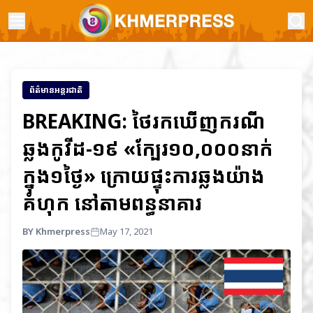
ព័ត៌មានអន្តរជាតិ
BREAKING: ថៃរកឃើញករណី
ឆ្លងកូវីដ-១៩ «ក្បែរ១០,០០០នាក់
ក្នុង១ថ្ងៃ» ក្រោយផ្ទុះការឆ្លងយ៉ាង
គំហុក នៅតាមពន្ធនាគារ
BY Khmerpress
May 17, 2021