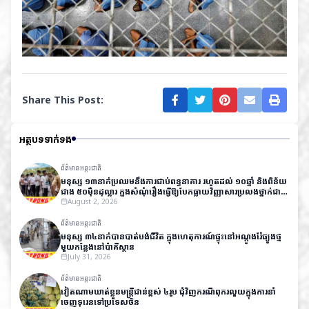
Share This Post:
អត្ថបទទាក់ទង
ព័ត៌មានអន្តរជាតិ
មនុស្ស ១៣នាក់ប្រឈមនឹងការជាប់ពន្ធនាគារ រហូតដល់ ១០ឆ្នាំ និងពិន័យ
ជាង ៥០ម៉ឺនដុល្លារ ក្នុងសំណុំរឿងធ្វើឱ្យបែកធ្លាយវិញ្ញាសារប្រលងថ្នាក់ជាតិ
នៅឥណ្ឌា
August 2, 2026
ព័ត៌មានអន្តរជាតិ
មនុស្ស ៣៤នាក់បានបាត់បង់ជីវិត ក្នុងហេតុការណ៍ផ្ទុះនៅអណ្តូងរ៉ែធ្យូងថ្ម
មួយកន្លែងនៅប៉ាគីស្ថាន
July 31, 2026
ព័ត៌មានអន្តរជាតិ
វៀតណាមឃាត់ខ្លួនមន្ត្រីជាន់ខ្ពស់ ៤រូប ជុំវិញករណីពុករលួយក្នុងការនាំ
ចេញទុរេនទៅប្រទេសចិន