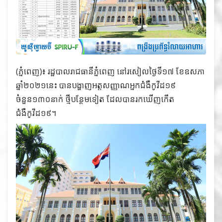
(ភ្នំពេញ)៖ រដ្ឋបាលរាជធានីភ្នំពេញ នៅរសៀលថ្ងៃទី១៧ ខែឧសភា
ឆ្នាំ២០២១នេះ បានបង្ហាញអត្តសញ្ញាណអ្នកជំងឺកូវីដ១៩
ចំនួន១៣០នាក់ ថ្មីបន្ថែមទៀត ដែលបានរកឃើញកើត
ជំងឺកូវីដ១៩។