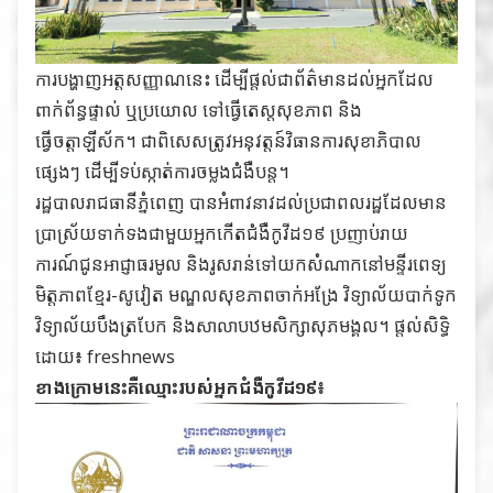
ការបង្ហាញអត្តសញ្ញាណនេះ ដើម្បីផ្តល់ជាព័ត៌មានដល់អ្នកដែល
ពាក់ព័ន្ធផ្ទាល់ ឬប្រយោល ទៅធ្វើតេស្តសុខភាព និង
ធ្វើចត្តាឡីស័ក។ ជាពិសេសត្រូវអនុវត្តន៍វិធានការសុខាភិបាល
ផ្សេងៗ ដើម្បីទប់ស្កាត់ការចម្លងជំងឺបន្ត។
រដ្ឋបាលរាជធានីភ្នំពេញ បានអំពាវនាវដល់ប្រជាពលរដ្ឋដែលមាន
ប្រាស្រ័យទាក់ទងជាមួយអ្នកកើតជំងឺកូវីដ១៩ ប្រញាប់រាយ
ការណ៍ជូនអាជ្ញាធរមូល និងរូសរាន់ទៅយកសំណាកនៅមន្ទីរពេទ្យ
មិត្តភាពខ្មែរ-សូវៀត មណ្ឌលសុខភាពចាក់អង្រែ វិទ្យាល័យបាក់ទូក
វិទ្យាល័យបឹងត្របែក និងសាលាបឋមសិក្សាសុភមង្គល។ ផ្តល់សិទ្ធិ
ដោយ៖ freshnews
ខាងក្រោមនេះគឺឈ្មោះរបស់អ្នកជំងឺកូវីដ១៩៖