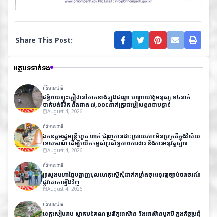
Share This Post:
អត្ថបទទាក់ទង
ព័ត៌មានជាតិ
ឥទ្ធិពលព្យុះភ្លៀងនៅភាគខាងត្បូងឥណ្ឌា បណ្តាលឱ្យមនុស្ស ១៤នាក់
បាត់បង់ជីវិត និងជាង ៧,០០០នាក់ត្រូវជម្លៀសខ្លួនជាបន្ទាន់
August 4, 2026
ព័ត៌មានជាតិ
ឯកឧត្តមរដ្ឋមន្ត្រី ហួត ហាក់ ជំរុញការដោះស្រាយភាពមិនប្រក្រតីក្នុងវិស័យ
ទេសចរណ៍ ដើម្បីលើកកម្ពស់ប្រសិទ្ធភាពការងារ និងការអនុវត្តច្បាប់
August 4, 2026
ព័ត៌មានជាតិ
ក្រសួងមហាផ្ទៃបង្ហាញមូលហេតុស្នើសុំដាក់កម្លាំងចុះអនុវត្តច្បាប់ចរាចរណ៍
ផ្លូវគោកឡើងវិញ
August 4, 2026
ព័ត៌មានជាតិ
ខេត្តសៀមរាប ស្វាគមន៍គណៈប្រតិភូអាស៊ាន និងអាស៊ានបូកបី ក្នុងកិច្ចប្រជុំ