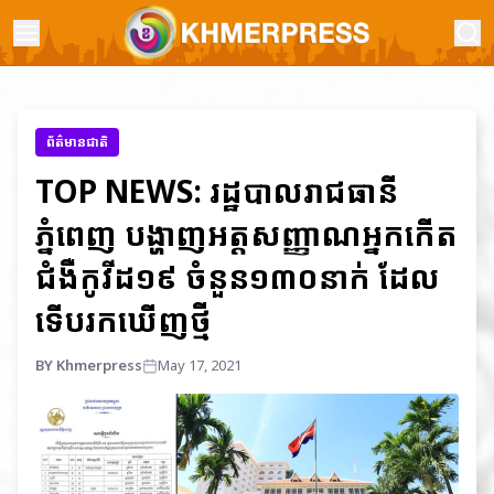
ព័ត៌មានជាតិ
TOP NEWS: រដ្ឋបាលរាជធានី
ភ្នំពេញ បង្ហាញអត្តសញ្ញាណអ្នកកើត
ជំងឺកូវីដ១៩ ចំនួន១៣០នាក់ ដែល
ទើបរកឃើញថ្មី
BY Khmerpress
May 17, 2021