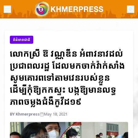
ព័ត៌មានជាតិ
លោកស្រី ឱ វណ្ណឌីន អំពាវនាវដល់
ប្រជាពលរដ្ឋ ដែលមកចាក់វ៉ាក់សាំង
សូមគោរពទៅតាមវេនរបស់ខ្លួន
ដើម្បីកុំឱ្យកកស្ទះ បង្កឱ្យមានលទ្ធ
ភាពចម្លងជំងឺកូវីដ១៩
BY Khmerpress
May 18, 2021