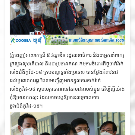
(ភ្នំពេញ)៖ លោកស្រី ឱ វណ្ឌឌីន រដ្ឋលេខាធិការ និងជាអ្នកនាំពាក្យ
ក្រសួងសុខាភិបាល និងជាប្រធានគណៈកម្មការចំពោះកិច្ចចាក់វ៉ាក់
សាំងជំងឺកូវីដ-១៩ ក្របខណ្ឌទូទាំងប្រទេស បានថ្លែងអំពាវនាវ
ដល់ប្រជាពលរដ្ឋ ដែលអញ្ជើញមកទទួលការចាក់វ៉ាក់
សាំងកូវីដ-១៩ សូមមេត្ដាគោរពទៅតាមវេនរបស់ខ្លួន ដើម្បីធ្វើយ៉ាង
កុំឱ្យមានកកស្ទះ ដែលអាចបង្កឱ្យមានលទ្ធភាពអាច
ឆ្លងជំងឹកូវីដ-១៩។