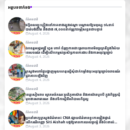
អត្ថបទទាក់ទង
ព័ត៌មានជាតិ
ឥទ្ធិពលព្យុះភ្លៀងនៅភាគខាងត្បូងឥណ្ឌា បណ្តាលឱ្យមនុស្ស ១៤នាក់
បាត់បង់ជីវិត និងជាង ៧,០០០នាក់ត្រូវជម្លៀសខ្លួនជាបន្ទាន់
August 4, 2026
ព័ត៌មានជាតិ
ឯកឧត្តមរដ្ឋមន្ត្រី ហួត ហាក់ ជំរុញការដោះស្រាយភាពមិនប្រក្រតីក្នុងវិស័យ
ទេសចរណ៍ ដើម្បីលើកកម្ពស់ប្រសិទ្ធភាពការងារ និងការអនុវត្តច្បាប់
August 4, 2026
ព័ត៌មានជាតិ
ក្រសួងមហាផ្ទៃបង្ហាញមូលហេតុស្នើសុំដាក់កម្លាំងចុះអនុវត្តច្បាប់ចរាចរណ៍
ផ្លូវគោកឡើងវិញ
August 4, 2026
ព័ត៌មានជាតិ
ខេត្តសៀមរាប ស្វាគមន៍គណៈប្រតិភូអាស៊ាន និងអាស៊ានបូកបី ក្នុងកិច្ចប្រជុំ
មុខងារសាធារណៈ និងវេទិកាស្តីពីអភិបាលកិច្ចល្អ
August 3, 2026
ព័ត៌មានជាតិ
អ្នកនាំពាក្យក្រសួងព័ត៌មាន៖ CNA ផ្សាយព័ត៌មានខ្វះការផ្ទៀងផ្ទាត់
លើករណីកញ្ញា Siti Aishah បង្កឱ្យមានការយល់ច្រឡំ និងប៉ះពាល់
កិត្តិយសកម្ពុជា
August 3, 2026