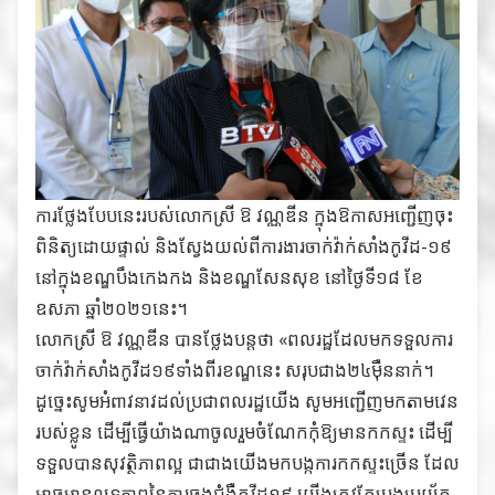
ការថ្លែងបែបនេះរបស់លោកស្រី ឱ វណ្ណឌីន ក្នុងឱកាសអញ្ជើញចុះ
ពិនិត្យដោយផ្ទាល់ និងស្វែងយល់ពីការងារចាក់វ៉ាក់សាំងកូវីដ-១៩
នៅក្នុងខណ្ឌបឹងកេងកង និងខណ្ឌសែនសុខ នៅថ្ងៃទី១៨ ខែ
ឧសភា ឆ្នាំ២០២១នេះ។
លោកស្រី ឱ វណ្ណឌីន បានថ្លែងបន្ដថា «ពលរដ្ឋដែលមកទទួលការ
ចាក់វ៉ាក់សាំងកូវីដ១៩ទាំងពីរខណ្ឌនេះ សរុបជាង២៤ម៉ឺននាក់។
ដូច្នេះសូមអំពាវនាវដល់ប្រជាពលរដ្ឋយើង សូមអញ្ជើញមកតាមវេន
របស់ខ្លូន ដើម្បីធ្វើយ៉ាងណាចូលរួមចំណែកកុំឱ្យមានកកស្ទះ ដើម្បី
ទទួលបានសុវត្ថិភាពល្អ ជាជាងយើងមកបង្កការកកស្ទះច្រើន ដែល
អាចមានលទ្ធភាពនៃការឆ្លងជំងឺកូវីដ១៩ យើងត្រូវតែប្រុងប្រយ័ត្ន