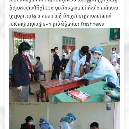
កុំឱ្យមកទទួលជំងឺកូវីដ១៩ មុននឹងទទួលបានវ៉ាក់សាំង ជាពិសេស
ត្រូវរួមគ្នា អនុវត្ដ ៣ការពារ ៣កុំ និងត្រូវអនុវត្ដតាមការណែនាំ
របស់អាជ្ញាធរមូលដ្ឋាន»៕ ផ្តល់សិទ្ធិដោយ៖ freshnews