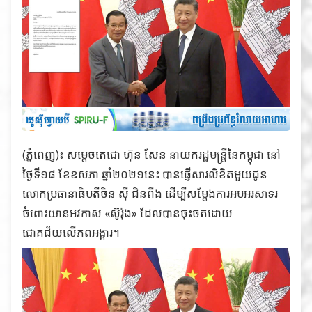
(ភ្នំពេញ)៖ សម្តេចតេជោ ហ៊ុន សែន នាយករដ្ឋមន្រ្តីនៃកម្ពុជា នៅ
ថ្ងៃទី១៨ ខែឧសភា ឆ្នាំ២០២១នេះ បានផ្ញើសារលិខិតមួយជូន
លោកប្រធានាធិបតីចិន ស៊ី ជិនពីង ដើម្បីសម្តែងការអបអរសាទរ
ចំពោះយានអវកាស «ស៊ូរ៉ុង» ដែលបានចុះចតដោយ
ជោគជ័យលើភពអង្គារ។