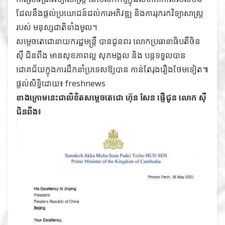
ដែលនឹងផ្តល់ប្រយោជន៍ដល់ការអភិវឌ្ឍ និងការរុករកវិទ្យាសាស្ត្រ
របស់ មនុស្សជាតិទាំងមូល។
សម្តេចតេជោនាយករដ្ឋមន្រ្តី បានជូនពរ លោកប្រធានាធិបតីចិន
ស៊ី ជិនពីង មានសុខភាពល្អ សុភមង្គល និង បន្តទទួលបាន
ជោគជ័យក្នុងការដឹកនាំប្រទេសឱ្យបាន កាន់តែរុងរឿងថែមទៀត៕
ផ្តល់សិទ្ធិដោយ៖ freshnews
ខាងក្រោមនេះជាលិខិតសម្តេចតេជោ ហ៊ុន សែន ផ្ញើជូន លោក ស៊ី
ជិនពីង៖