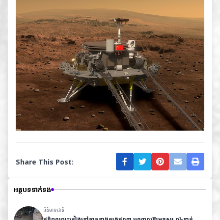
Share This Post:
អត្ថបទទាក់ទង
ព័ត៌មានជាតិ
ឥទ្ធិពលព្យុះភ្លៀងនៅភាគខាងត្បូងឥណ្ឌា បណ្តាលឱ្យមនុស្ស ១៤នាក់