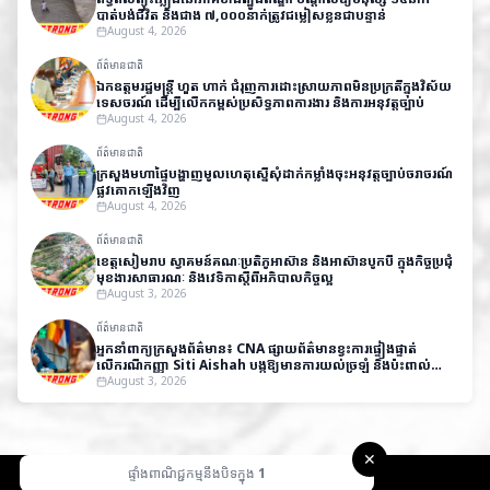
បាត់បង់ជីវិត និងជាង ៧,០០០នាក់ត្រូវជម្លៀសខ្លួនជាបន្ទាន់
August 4, 2026
ព័ត៌មានជាតិ
ឯកឧត្តមរដ្ឋមន្ត្រី ហួត ហាក់ ជំរុញការដោះស្រាយភាពមិនប្រក្រតីក្នុងវិស័យ
ទេសចរណ៍ ដើម្បីលើកកម្ពស់ប្រសិទ្ធភាពការងារ និងការអនុវត្តច្បាប់
August 4, 2026
ព័ត៌មានជាតិ
ក្រសួងមហាផ្ទៃបង្ហាញមូលហេតុស្នើសុំដាក់កម្លាំងចុះអនុវត្តច្បាប់ចរាចរណ៍
ផ្លូវគោកឡើងវិញ
August 4, 2026
ព័ត៌មានជាតិ
ខេត្តសៀមរាប ស្វាគមន៍គណៈប្រតិភូអាស៊ាន និងអាស៊ានបូកបី ក្នុងកិច្ចប្រជុំ
មុខងារសាធារណៈ និងវេទិកាស្តីពីអភិបាលកិច្ចល្អ
August 3, 2026
ព័ត៌មានជាតិ
អ្នកនាំពាក្យក្រសួងព័ត៌មាន៖ CNA ផ្សាយព័ត៌មានខ្វះការផ្ទៀងផ្ទាត់
លើករណីកញ្ញា Siti Aishah បង្កឱ្យមានការយល់ច្រឡំ និងប៉ះពាល់
កិត្តិយសកម្ពុជា
August 3, 2026
✕
ផ្ទាំងពាណិជ្ជកម្មនឹងបិទក្នុង
1