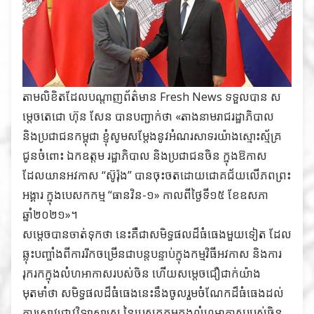
តាមលិខិតដែលបណ្តាញព័ត៌មាន Fresh News ទទួលបាន ស
ម្តេចតេជោ ហ៊ុន សែន បានបញ្ជាក់ថា «តាងនាមរាជរដ្ឋាភិបាល
និងប្រជាជនកម្ពុជា ខ្ញុំសូមសម្តែងនូវអំណរសាទរយ៉ាងស្មោះស្ម័គ្រ
ជូនចំពោះ ឯកឧត្តម រដ្ឋាភិបាល និងប្រជាជនចិន ក្នុងឱកាស
ដែលយានអវកាស “ស៊ូរ៉ុង” បានចុះចតដោយជោគជ័យលើភពព្រះ
អង្គារ ក្នុងបេសកកម្ម “ធានវិន-១» កាលពីថ្ងៃទី១៥ ខែឧសភា
ឆ្នាំ២០២១»។
សម្តេចបានចាត់ទុកថា នេះគឺជាសមិទ្ធផលដ៏ធំធេងមួយទៀត ដែល
ឆ្លុះបញ្ចាំងពីការរីកចម្រើនជាបន្តបន្ទាប់ក្នុងកម្មវិធីអវកាស និងការ
រុករកក្នុងលំហអាកាសរបស់ចិន ហើយសម្តេចជឿជាក់យ៉ាង
មុតមាំថា សមិទ្ធផលដ៏ធំធេងនេះនឹងចូលរួមចំណែកដ៏ធំធេងដល់
ការស្រាវជ្រាវវិទ្យាសាស្ត្រ នៃបេសកកម្មក្នុងលំហអាកាសរបស់ចិន