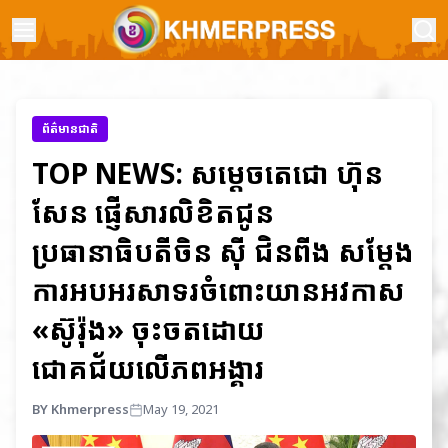
ព័ត៌មានជាតិ
TOP NEWS: សម្តេចតេជោ ហ៊ុន
សែន ផ្ញើសារលិខិតជូន
ប្រធានាធិបតីចិន ស៊ី ជិនពីង សម្តែង
ការអបអរសាទរចំពោះយានអវកាស
«ស៊ូរ៉ុង» ចុះចតដោយ
ជោគជ័យលើភពអង្គារ
BY Khmerpress
May 19, 2021