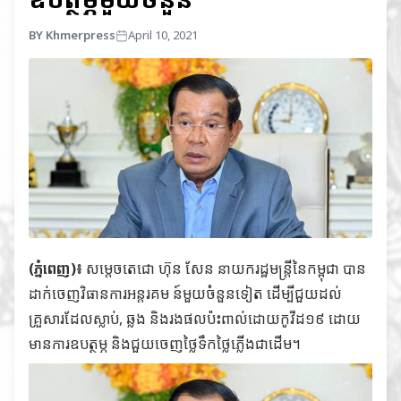
BY Khmerpress
April 10, 2021
(ភ្នំពេញ)៖
សម្តេចតេជោ ហ៊ុន សែន នាយករដ្ឋមន្រ្តីនៃកម្ពុជា បាន
ដាក់ចេញវិធានការអន្តរគម ន៍មួយចំនួនទៀត ដើម្បីជួយដល់
គ្រួសារដែលស្លាប់, ឆ្លង និងរងផលប៉ះពាល់ដោយកូវីដ១៩ ដោយ
មានការឧបត្ថម្ភ និងជួយចេញថ្លៃទឹកថ្លៃភ្លើងជាដើម។