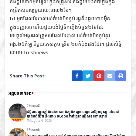
នឹងជួយ៣០ម៉ឺនរៀល ក្នុង១គ្រួសារ និងជួយបង់ទឹកភ្លើងក្នុង
កម្រិតសមរម្យមួយរយៈពេល២ខែ។
៤៖
អ្នកដែលប៉ះពាល់នៅតំបន់បិទខ្ទប់ រដ្ឋនឹងជួយ៣០ម៉ឺន
ក្នុង១គ្រួសារ ហើយជួយបង់ថ្លៃទឹកភ្លើងចំនួន២ខែដែរ
៥៖
ផ្តល់អង្ករដល់គ្រួសារដែលប៉ះពាល់ នៅតំបន់បិទខ្ទប់នូវ
អង្ករ២៥គីឡូ មីមួយកេសតូច ត្រីខ ២០កំប៉ុងផងដែរ៕ ផ្តល់សិទ្ធិ
ដោយ៖ freshnews
Share This Post:
អត្ថបទទាក់ទង
ព័ត៌មានជាតិ
ឥទ្ធិពលព្យុះភ្លៀងនៅភាគខាងត្បូងឥណ្ឌា បណ្តាលឱ្យមនុស្ស ១៤នាក់
បាត់បង់ជីវិត និងជាង ៧,០០០នាក់ត្រូវជម្លៀសខ្លួនជាបន្ទាន់
August 4, 2026
ព័ត៌មានជាតិ
ឯកឧត្តមរដ្ឋមន្ត្រី ហួត ហាក់ ជំរុញការដោះស្រាយភាពមិនប្រក្រតីក្នុងវិស័យ