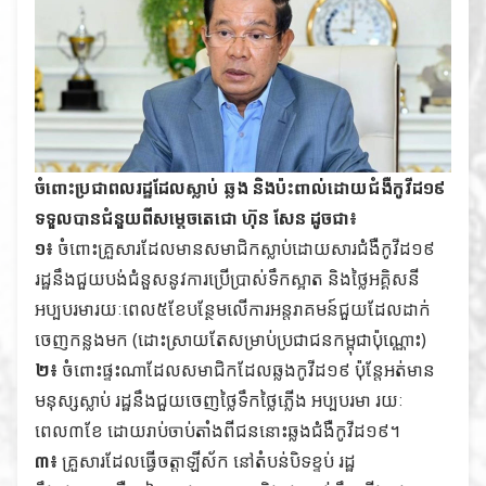
ចំពោះប្រជាពលរដ្ឋដែលស្លាប់ ឆ្លង និងប៉ះពាល់ដោយជំងឺកូវីដ១៩
ទទួលបានជំនួយពីសម្តេចតេជោ ហ៊ុន សែន ដូចជា៖
១៖
ចំពោះគ្រួសារដែលមានសមាជិកស្លាប់ដោយសារជំងឺកូវីដ១៩
រដ្ឋនឹងជួយបង់ជំនួសនូវការប្រើប្រាស់ទឹកស្អាត និងថ្លៃអគ្គិសនី
អប្បបរមារយៈពេល៥ខែបន្ថែមលើការអន្តរាគមន៍ជួយដែលដាក់
ចេញកន្លងមក (ដោះស្រាយតែសម្រាប់ប្រជាជនកម្ពុជាប៉ុណ្ណោះ)
២៖
ចំពោះផ្ទះណាដែលសមាជិកដែលឆ្លងកូវីដ១៩ ប៉ុន្តែអត់មាន
មនុស្សស្លាប់ រដ្ឋនឹងជួយចេញថ្លៃទឹកថ្លៃភ្លើង អប្បបរមា រយៈ
ពេល៣ខែ ដោយរាប់ចាប់តាំងពីជននោះឆ្លងជំងឺកូវីដ១៩។
៣៖
គ្រួសារដែលធ្វើចត្តាឡីស័ក នៅតំបន់បិទខ្ទប់ រដ្ឋ