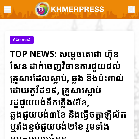
ព័ត៌មានជាតិ
TOP NEWS: សម្តេចតេជោ ហ៊ុន
សែន ដាក់ចេញវិធានការជួយដល់
គ្រួសារដែលស្លាប់, ឆ្លង និងប៉ះពាល់
ដោយកូវីដ១៩, គ្រួសារស្លាប់
រដ្ឋជួយបង់ទឹកភ្លើង៥ខែ,
ឆ្លងជួយបង់៣ខែ និងធ្វើចត្តាឡីស័ក
ឬរាំងខ្ទប់ជួយបង់២ខែ រួមទាំង
ឧបត្ថម្ភមួយចំនួន