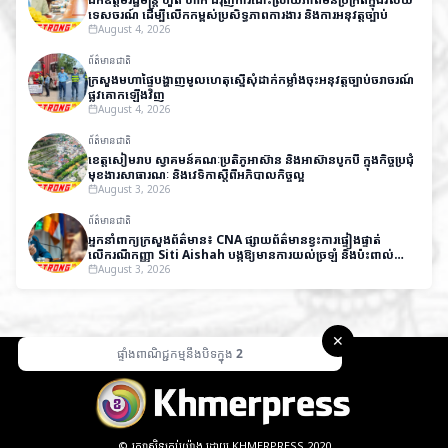
ទេសចរណ៍ ដើម្បីលើកកម្ពស់ប្រសិទ្ធភាពការងារ និងការអនុវត្តច្បាប់
August 4, 2026
ព័ត៌មានជាតិ
ក្រសួងមហាផ្ទៃបង្ហាញមូលហេតុស្នើសុំដាក់កម្លាំងចុះអនុវត្តច្បាប់ចរាចរណ៍
ផ្លូវគោកឡើងវិញ
August 4, 2026
ព័ត៌មានជាតិ
ខេត្តសៀមរាប ស្វាគមន៍គណៈប្រតិភូអាស៊ាន និងអាស៊ានបូកបី ក្នុងកិច្ចប្រជុំ
មុខងារសាធារណៈ និងវេទិកាស្តីពីអភិបាលកិច្ចល្អ
August 3, 2026
ព័ត៌មានជាតិ
អ្នកនាំពាក្យក្រសួងព័ត៌មាន៖ CNA ផ្សាយព័ត៌មានខ្វះការផ្ទៀងផ្ទាត់
លើករណីកញ្ញា Siti Aishah បង្កឱ្យមានការយល់ច្រឡំ និងប៉ះពាល់
កិត្តិយសកម្ពុជា
August 3, 2026
✕
ផ្ទាំងពាណិជ្ជកម្មនឹងបិទក្នុង
1
© រក្សាសិទ្ធគ្រប់យ៉ាង ដោយ KHMERPRESS 2020