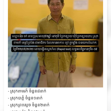
⁃ ស្រុកពាមរក៍ ចំនួន៨នាក់
⁃ ស្រុកបាភ្នំ ចំនួន១នាក់
⁃ ស្រុកព្រះស្តេច ចំនួន២នាក់