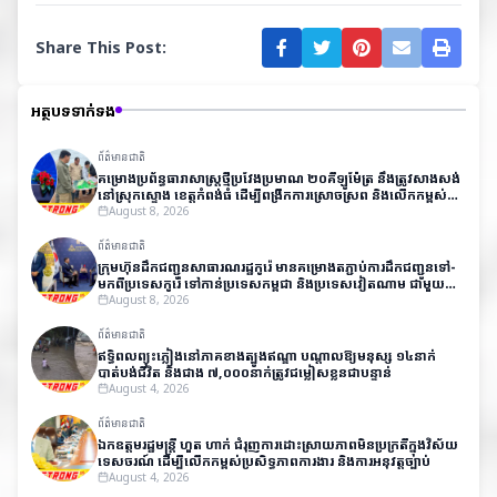
Share This Post:
អត្ថបទទាក់ទង
ព័ត៌មានជាតិ
គម្រោងប្រព័ន្ធធារាសាស្ត្រថ្មីប្រវែងប្រមាណ ២០គីឡូម៉ែត្រ នឹងត្រូវសាងសង់
នៅស្រុកស្ទោង ខេត្តកំពង់ធំ ដើម្បីពង្រីកការស្រោចស្រព និងលើកកម្ពស់
ផលិតភាពកសិកម្ម
August 8, 2026
ព័ត៌មានជាតិ
ក្រុមហ៊ុនដឹកជញ្ជូនសាធារណរដ្ឋកូរ៉េ មានគម្រោងតភ្ជាប់ការដឹកជញ្ជូនទៅ-
មកពីប្រទេសកូរ៉េ​ ទៅកាន់ប្រទេសកម្ពុជា និងប្រទេសវៀតណាម ជាមួយ
តម្លៃសមរម្យ
August 8, 2026
ព័ត៌មានជាតិ
ឥទ្ធិពលព្យុះភ្លៀងនៅភាគខាងត្បូងឥណ្ឌា បណ្តាលឱ្យមនុស្ស ១៤នាក់
បាត់បង់ជីវិត និងជាង ៧,០០០នាក់ត្រូវជម្លៀសខ្លួនជាបន្ទាន់
August 4, 2026
ព័ត៌មានជាតិ
ឯកឧត្តមរដ្ឋមន្ត្រី ហួត ហាក់ ជំរុញការដោះស្រាយភាពមិនប្រក្រតីក្នុងវិស័យ
ទេសចរណ៍ ដើម្បីលើកកម្ពស់ប្រសិទ្ធភាពការងារ និងការអនុវត្តច្បាប់
August 4, 2026