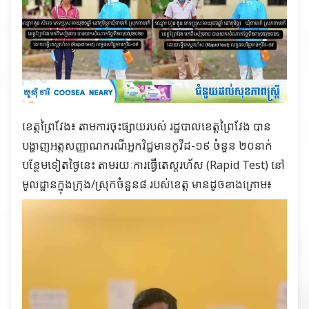
ខេត្តព្រៃវែង៖ តាមការចុះផ្សាយរបស់ រដ្ឋបាលខេត្តព្រៃវែង បាន
បង្ហាញអត្តសញ្ញាណករណីអ្នកវិជ្ជមានកូវីដ-១៩ ចំនួន ២០នាក់
បន្ថែមទៀតថ្ងៃនេះ តាមរយៈការធ្វើតេស្តរហ័ស (Rapid Test) នៅ
មូលដ្ឋានក្នុងក្រុង/ស្រុកចំនួន៨ របស់ខេត្ត មានដូចខាងក្រោម៖