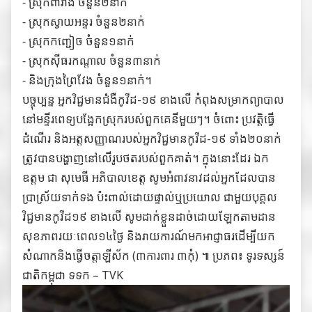
⁃ ស្រុកពារាំង ចំនួន២នាក់
⁃ ស្រុកស្វាយអន្ទរ ចំនួន២នាក់
⁃ ស្រុកកញ្ជៀច ចំនួន១នាក់
⁃ ស្រុកសុីធរកណ្តាល ចំនួន៣នាក់
⁃ និងក្រុងព្រៃវែង ចំនួន១នាក់។
បច្ចុប្បន្ន អ្នកវិជ្ជមានជំងឺកូវីដ-១៩ ខាងលើ កំពុងសម្រាកព្យាបាល
នៅមន្ទីរពេទ្យបង្អែកស្រុករបស់ពួកគេនីមួយៗ។ ចំពោះ ប្រវត្តិធ្វើ
ដំណើរ និងអត្តសញ្ញាណរបស់អ្នកវិជ្ជមានកូវីដ-១៩ ទាំង២០នាក់
ត្រូវបានបង្ហាញនៅលើរូបថតរបស់ពួកគាត់។ ក្នុងនោះដែរ ឯក
ឧត្តម ជា សុមេធី អភិបាលខេត្ត សូមអំពាវនាវដល់អ្នកដែលបាន
ប្រាស្រ័យទាក់ទង ប៉ះពាល់ដោយផ្ទាល់ឬប្រយោល ជាមួយបុគ្គល
វិជ្ជមានកូវីដ១៩ ខាងលើ សូមដាក់ខ្លួនដាច់ដោយឡែកតាមដាន
សុខភាពរយៈពេល១៤ថ្ងៃ និងរាយការណ៍មកអាជ្ញាធរដើម្បីយក
សំណាកនិងធ្វើចត្តាឡីស័ក (៣ការពារ ៣កុំ) ៕ ប្រភព៖
ទូរទស្សន៍
ជាតិកម្ពុជា ទទក – TVK