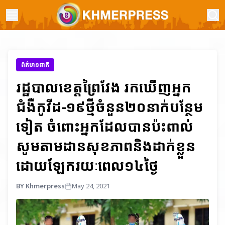
ព័ត៌មានជាតិ
រដ្ឋបាលខេត្តព្រៃវែង រកឃើញអ្នក
ជំងឺកូវីដ-១៩ថ្មីចំនួន២០នាក់បន្ថែម
ទៀត ចំពោះអ្នកដែលបានប៉ះពាល់
សូមតាមដានសុខភាពនិងដាក់ខ្លួន
ដោយឡែករយៈពេល១៤ថ្ងៃ
BY Khmerpress
May 24, 2021