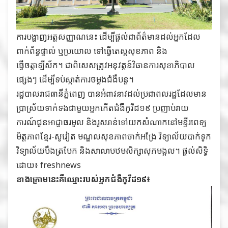
ការបង្ហាញអត្តសញ្ញាណនេះ ដើម្បីផ្តល់ជាព័ត៌មានដល់អ្នកដែល
ពាក់ព័ន្ធផ្ទាល់ ឬប្រយោល ទៅធ្វើតេស្តសុខភាព និង
ធ្វើចត្តាឡីស័ក។ ជាពិសេសត្រូវអនុវត្តន៍វិធានការសុខាភិបាល
ផ្សេងៗ ដើម្បីទប់ស្កាត់ការចម្លងជំងឺបន្ត។
រដ្ឋបាលរាជធានីភ្នំពេញ បានអំពាវនាវដល់ប្រជាពលរដ្ឋដែលមាន
ប្រាស្រ័យទាក់ទងជាមួយអ្នកកើតជំងឺកូវីដ១៩ ប្រញាប់រាយ
ការណ៍ជូនអាជ្ញាធរមូល និងរូសរាន់ទៅយកសំណាកនៅមន្ទីរពេទ្យ
មិត្តភាពខ្មែរ-សូវៀត មណ្ឌលសុខភាពចាក់អង្រែ វិទ្យាល័យបាក់ទូក
វិទ្យាល័យបឹងត្របែក និងសាលាបឋមសិក្សាសុភមង្គល។ ផ្តល់សិទ្ធិ
ដោយ៖ freshnews
ខាងក្រោមនេះគឺឈ្មោះរបស់អ្នកជំងឺកូវីដ១៩៖