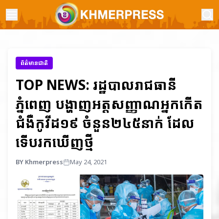
ព័ត៌មានជាតិ
TOP NEWS: រដ្ឋបាលរាជធានី
ភ្នំពេញ បង្ហាញអត្តសញ្ញាណអ្នកកើត
ជំងឺកូវីដ១៩ ចំនួន២៤៥នាក់ ដែល
ទើបរកឃើញថ្មី
BY Khmerpress
May 24, 2021