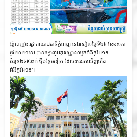
(ភ្នំពេញ)៖ រដ្ឋបាលរាជធានីភ្នំពេញ នៅរសៀលថ្ងៃទី២៤ ខែឧសភា
ឆ្នាំ២០២១នេះ បានបង្ហាញអត្តសញ្ញាណអ្នកជំងឺកូវីដ១៩
ចំនួន២៤៥នាក់ ថ្មីបន្ថែមទៀត ដែលបានរកឃើញកើត
ជំងឺកូវីដ១៩។