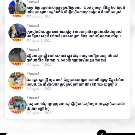
ព័ត៌មានជាតិ
គម្រោងប្រព័ន្ធធារាសាស្ត្រថ្មីប្រវែងប្រមាណ ២០គីឡូម៉ែត្រ នឹងត្រូវសាងសង់
នៅស្រុកស្ទោង ខេត្តកំពង់ធំ ដើម្បីពង្រីកការស្រោចស្រព និងលើកកម្ពស់
ផលិតភាពកសិកម្ម
August 8, 2026
ព័ត៌មានជាតិ
ក្រុមហ៊ុនដឹកជញ្ជូនសាធារណរដ្ឋកូរ៉េ មានគម្រោងតភ្ជាប់ការដឹកជញ្ជូនទៅ-
មកពីប្រទេសកូរ៉េ​ ទៅកាន់ប្រទេសកម្ពុជា និងប្រទេសវៀតណាម ជាមួយ
តម្លៃសមរម្យ
August 8, 2026
ព័ត៌មានជាតិ
ឥទ្ធិពលព្យុះភ្លៀងនៅភាគខាងត្បូងឥណ្ឌា បណ្តាលឱ្យមនុស្ស ១៤នាក់
បាត់បង់ជីវិត និងជាង ៧,០០០នាក់ត្រូវជម្លៀសខ្លួនជាបន្ទាន់
August 4, 2026
ព័ត៌មានជាតិ
ឯកឧត្តមរដ្ឋមន្ត្រី ហួត ហាក់ ជំរុញការដោះស្រាយភាពមិនប្រក្រតីក្នុងវិស័យ
ទេសចរណ៍ ដើម្បីលើកកម្ពស់ប្រសិទ្ធភាពការងារ និងការអនុវត្តច្បាប់
August 4, 2026
ព័ត៌មានជាតិ
ក្រសួងមហាផ្ទៃបង្ហាញមូលហេតុស្នើសុំដាក់កម្លាំងចុះអនុវត្តច្បាប់ចរាចរណ៍
ផ្លូវគោកឡើងវិញ
August 4, 2026