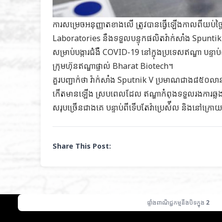
ការសម្រេចអនុញ្ញាតខាងលើ ត្រូវបានធ្វើឡើងកាលពីយប់ថ្
Laboratories នឹងទទួលបន្ទុកផលិតវ៉ាក់សាំង Spuntik V
សម្រាប់បង្ការជំងឺ COVID-19 នៅក្នុងប្រទេសឥណ្ឌា បន្
ក្រុមហ៊ុនឥណ្ឌាផ្ទាល់ Bharat Biotech។
គួរបញ្ជាក់ថា វ៉ាក់សាំង Sputnik V ប្រមាណជាង៨៥០លានដូ
កើតមានឡើង ស្របពេលដែល ឥណ្ឌាកំពុងទទួលរងការឆ្លងរី
សរុបច្រើនជាងគេ បន្ទាប់ពីទើបតែវ៉ាប្រេស៉ីល និងនៅក្រ
Share This Post:
ផ្ទាំងពាណិជ្ជកម្មនឹងបិទក្នុង
1