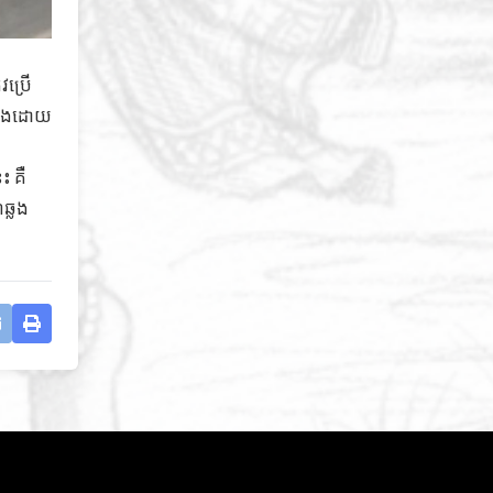
វប្រើ
ឍឡើងដោយ
ះ គឺ
ឆ្លង