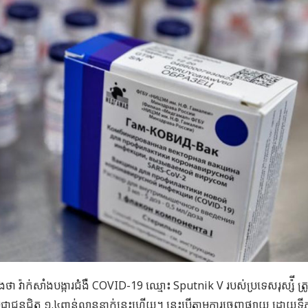
ងថា វ៉ាក់សាំងបង្ការជំងឺ COVID-19 ឈ្មោះ Sputnik V របស់ប្រទេសរុស្ស៉ី ត្
នប្រជាជនជិត ១.៤ពាន់លាននាក់នេះហើយ។ នេះបើតាមការចេញផ្សាយ ដោយទីភ្ន