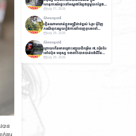
ហេតុការណ៍ផ្ទុះនៅអណ្តូងរ៉ែធ្យូងថ្មមួយកន្លែង
នៅប៉ាគីស្ថាន
July 31, 2026
ព័ត៌មានអន្តរជាតិ
វៀតណាមឃាត់ខ្លួនមន្ត្រីជាន់ខ្ពស់ ៤រូប ជុំវិញ
ករណីពុករលួយក្នុងការនាំចេញទុរេនទៅ
ប្រទេសចិន
July 29, 2026
ព័ត៌មានអន្តរជាតិ
ក្រោយកើតមានគ្រោះរញ្ជួយដីកម្រិត ៧,១រ៉ិចទ័រ
នៅជប៉ុន មនុស្ស ១៣នាក់បានបាត់បង់ជីវិត
និងមួយចំនួនកំពុងបាត់ខ្លួន
July 29, 2026
រូវបាន
ាក់ងារ