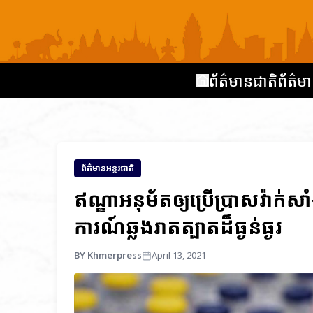
ព័ត៌មានជាតិ
ព័ត៌មា
ព័ត៌មានអន្តរជាតិ
ឥណ្ឌាអនុម័តឲ្យប្រើប្រាសវ៉ាក់សា
ការណ៍ឆ្លងរាតត្បាតដ៏ធ្ងន់ធ្ងរ
BY Khmerpress
April 13, 2021