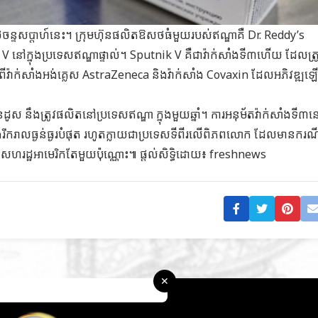
ងៃចន្ទសប្តាហ៍នេះ។ ក្រុមហ៊ុនផលិតឱសថធំមួយរបស់ឥណ្ឌាគឺ Dr. Reddy’s
 នៅក្នុងប្រទេសឥណ្ឌាផ្ទាល់។ Sputnik V គឺជាវ៉ាក់សាំងទី៣ហើយ ដែលត្រូ
ទាប់ពីវ៉ាក់សាំងអង់គ្លេស AstraZeneca និងវ៉ាក់សាំង Covaxin ដែលអភិវឌ្
ស នឹងត្រូវផលិតនៅប្រទេសឥណ្ឌា ក្នុងមួយឆ្នាំ។ ការអនុម័តវ៉ាក់សាំងទី៣នេ
ករាលធ្ងន់ធ្ងរបំផុត រហូតក្លាយជាប្រទេសទីពីរលើពិភពលោក ដែលមានករណី
ោយសហរដ្ឋអាមេរិកតែមួយប៉ុណ្ណោះ៕ ផ្តល់សិទ្ធិដោយ៖ freshnews
✕