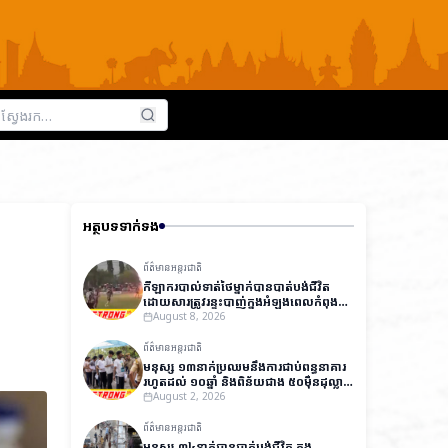
អត្ថបទទាក់ទង
ព័ត៌មានអន្តរជាតិ
កីឡាករបាល់ទាត់ថៃម្នាក់បានបាត់បង់ជីវិត
ដោយសារត្រូវរន្ទះបាញ់ក្នុងអំឡុងពេលកំពុង
ប្រកួត ខណៈកីឡាករ ១២នាក់ផ្សេងទៀត
August 8, 2026
បានរងរបួស
ព័ត៌មានអន្តរជាតិ
មនុស្ស ១៣នាក់ប្រឈមនឹងការជាប់ពន្ធនាគារ
រហូតដល់ ១០ឆ្នាំ និងពិន័យជាង ៥០ម៉ឺនដុល្លារ
ក្នុងសំណុំរឿងធ្វើឱ្យបែកធ្លាយវិញ្ញាសារប្រលង
August 2, 2026
ថ្នាក់ជាតិនៅឥណ្ឌា
ព័ត៌មានអន្តរជាតិ
មនុស្ស ៣៤នាក់បានបាត់បង់ជីវិត ក្នុង