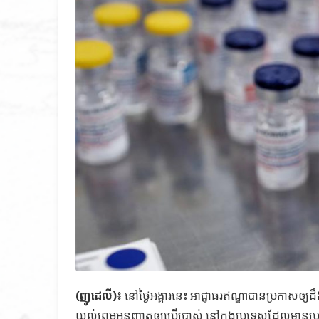
(ញូដេលី)៖
នៅថ្ងៃអង្គារនេះ អាជ្ញាធរឥណ្ឌាបានប្រកាសឲ្យដឹ
យល់ព្រមអនុញ្ញាតឲ្យប្រើប្រាស់ នៅក្នុងប្រទេសដែលមា