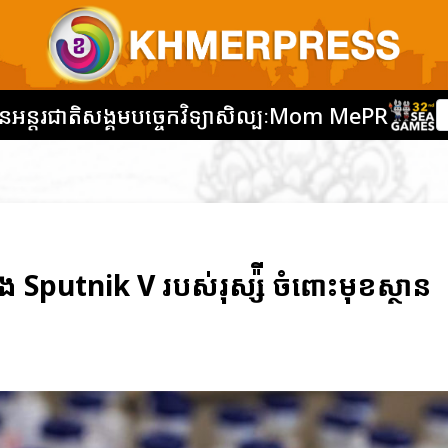
នអន្តរជាតិ
សង្គម
បច្ចេកវិទ្យា
សិល្បៈ
Mom Me
PR
ំង Sputnik V របស់រុស្ស៉ី ចំពោះមុខស្ថាន