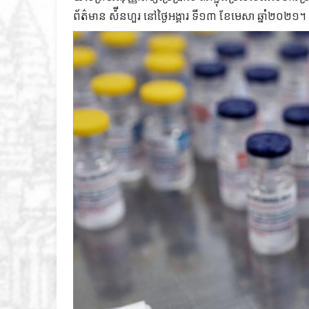
ព័ត៌មាន ស៉ីនហួរ នៅថ្ងៃអង្គារ ទី១៣ ខែមេសា ឆ្នាំ២០២១។