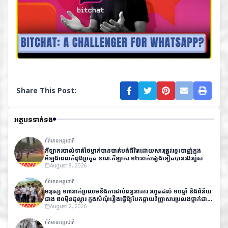
Share This Post:
អត្ថបទទាក់ទង
ព័ត៌មានអន្តរជាតិ
កីឡាករបាល់ទាត់ថៃម្នាក់បានបាត់បង់ជីវិតដោយសារត្រូវរន្ទះបាញ់ក្នុង
អំឡុងពេលកំពុងប្រកួត ខណៈកីឡាករ ១២នាក់ផ្សេងទៀតបានរងរបួស
August 8, 2026
ព័ត៌មានអន្តរជាតិ
មនុស្ស ១៣នាក់ប្រឈមនឹងការជាប់ពន្ធនាគារ រហូតដល់ ១០ឆ្នាំ និងពិន័យ
ជាង ៥០ម៉ឺនដុល្លារ ក្នុងសំណុំរឿងធ្វើឱ្យបែកធ្លាយវិញ្ញាសារប្រលងថ្នាក់ជាតិ
នៅឥណ្ឌា
August 2, 2026
ព័ត៌មានអន្តរជាតិ