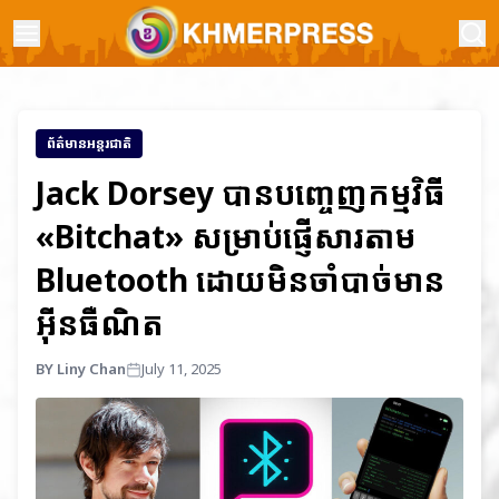
ព័ត៌មានអន្តរជាតិ
Jack Dorsey បានបញ្ចេញកម្មវិធី
«Bitchat» សម្រាប់ផ្ញើសារតាម
Bluetooth ដោយមិនចាំបាច់មាន
អ៊ីនធឺណិត
BY Liny Chan
July 11, 2025