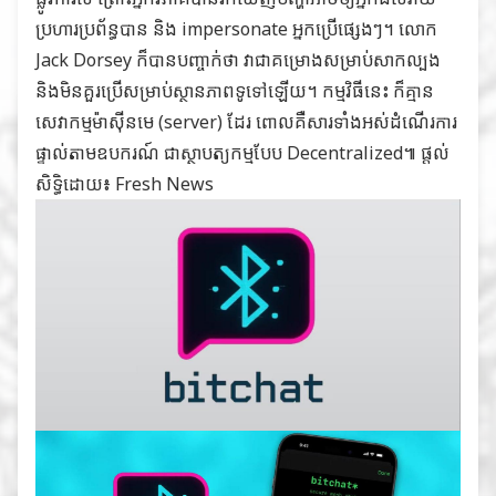
ប្រហារប្រព័ន្ធបាន និង impersonate អ្នកប្រើផ្សេងៗ។ លោក
Jack Dorsey ក៏បានបញ្ចាក់ថា វាជាគម្រោងសម្រាប់សាកល្បង
និងមិនគួរប្រើសម្រាប់ស្ថានភាពទូទៅឡើយ។ កម្មវិធីនេះ ក៏គ្មាន
សេវាកម្មម៉ាស៊ីនមេ (server) ដែរ ពោលគឺសារទាំងអស់ដំណើរការ
ផ្ទាល់តាមឧបករណ៍ ជាស្ថាបត្យកម្មបែប Decentralized៕ ផ្ដល់
សិទ្ធិដោយ៖
Fresh News