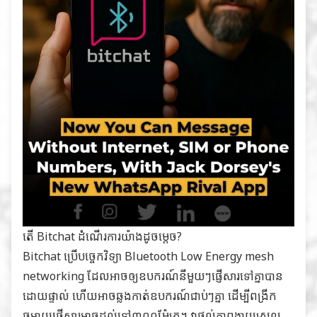
តើ Bitchat ដំណើរការយ៉ាងដូចម្តេច?
Bitchat ប្រើបច្ចេកវិទ្យា Bluetooth Low Energy mesh
networking ដែលអាចឲ្យឧបករណ៍នីមួយៗផ្ញើសារទៅគ្នាបាន
ដោយផ្ទាល់ ហើយអាចឆ្លងកាត់ឧបករណ៍ជាប់ៗគ្នា ដើម្បីពង្រីក
ចម្ងាយផ្ញើសារអាចដល់ទៅ៣០០ម៉ែត្រ។ វាផ្ដល់ភាពងាយស្រួល