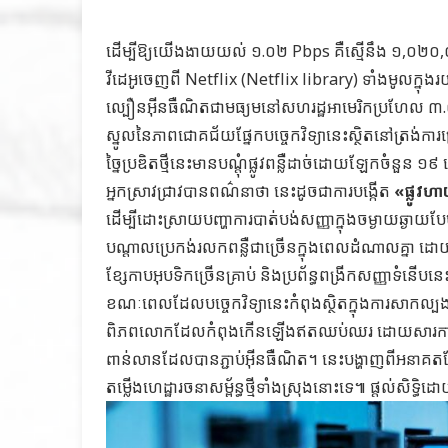
ដើម្បីឱ្យយើងងាយយល់ ១.០២ Pbps គឺស្មើនឹង ១,០២០,០០០ 
វីដេអូចេញពី Netflix (Netflix library) ទាំងមូលក្ន
ល្បឿនអ៊ីនធឺណិតជាមធ្យមនៅសហរដ្ឋអាមេរិកប្រហែល
ស្នូលនៃភាពជោគជ័យផ្នែកបច្ចេកវិទ្យានេះស្ថិតនៅត្រង់ការប
ច្នៃប្រឌិតថ្មីនេះមានបណ្តុំផ្លូវពន្លឺដាច់ដោយឡែកចំនួន ១៩
អ្នកស្រាវជ្រាវបានពណ៌នាថា នេះដូចជាការបង្កើត
«ផ្លូវហ
ដើម្បីដោះស្រាយបញ្ហាការបាត់បង់សញ្ញាក្នុងចម្ងាយឆ្ងាយបែ
បណ្ដាលប្រេកង់រលកពន្លឺជាច្រើនក្នុងពេលដំណាលគ្នា ដោយ
ខ្សែកាបអុបទិកច្រើនគ្រាប់ និងប្រព័ន្ធពង្រីកសញ្ញាទំនើបន
ខណៈពេលដែលបច្ចេកវិទ្យានេះកំពុងស្ថិតក្នុងការសាកល្បងន
ពិភពលោកដែលកំពុងកើនឡើងឥតឈប់ឈរ ដោយសារការរីកច
ពាន់លានដែលបានភ្ជាប់អ៊ីនធឺណិត។ នេះបង្ហាញពីអនាគត
តម្លើងហេដ្ឋារចនាសម្ព័ន្ធថ្មីទាំងស្រុងនោះទេ៕ ផ្ដល់សិទ្ធិ