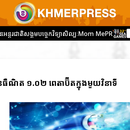
នអន្តរជាតិ
សង្គម
បច្ចេកវិទ្យា
សិល្បៈ
Mom Me
PR
នធឺណិត ១.០២ ពេតាប៊ីតក្នុងមួយវិនាទី