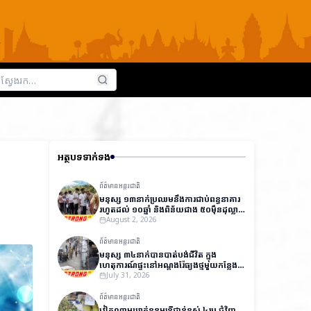
អត្ថបទទាក់ទង
ព័ត៌មានអន្តរជាតិ
មនុស្ស ១៣នាក់ប្រឈមនឹងការជាប់ពន្ធនាគារ
រហូតដល់ ១០ឆ្នាំ និងពិន័យជាង ៥០ម៉ឺនដុល្លារ
ក្នុងសំណុំរឿងធ្វើឱ្យបែកធ្លាយវិញ្ញាសារប្រលង
August 2, 2026
ថ្នាក់ជាតិនៅឥណ្ឌា
ព័ត៌មានអន្តរជាតិ
មនុស្ស ៣៤នាក់បានបាត់បង់ជីវិត ក្នុង
ហេតុការណ៍ផ្ទុះនៅអណ្តូងរ៉ែធ្យូងថ្មមួយកន្លែង
នៅប៉ាគីស្ថាន
July 31, 2026
ព័ត៌មានអន្តរជាតិ
វៀតណាមឃាត់ខ្លួនមន្ត្រីជាន់ខ្ពស់ ៤រូប ជុំវិញ