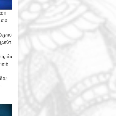
ាញយក
ឿនជាង
ខ្សែកាប
នស្រាប់។
នៅទូទាំង
ារវាង
នន័យ
់