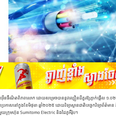
បឿនអ៊ីនធឺណិតពិភពលោក ដោយសម្រេចបាននូវល្បឿនដ៏គួរឱ្យភ្ញាក់ផ្អើល ១.០២
ានប្រកាសនៅក្នុងខែមិថុនា ឆ្នាំ២០២៥ ដោយវិទ្យាស្ថានជាតិបច្ចេកវិទ្យាព័ត៌មាន
ក្រុមហ៊ុន Sumitomo Electric និងដៃគូអឺរ៉ុប។