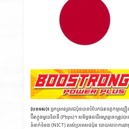
(បរទេស)៖
អ្នកស្រាវជ្រាវជប៉ុនបានបំបែកឯតទគ្គកម្មល្
ប៊ីតក្នុងមួយវិនាទី (Pbps)។ សមិទ្ធផលដ៏អស្ចារ្យនេះត្រូវប
ទំនាក់ទំនង (NICT) របស់ប្រទេសជប៉ុន ដោយសហការជាមួយ