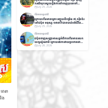
ករណីពុករលួយក្នុងការនាំចេញទុរេនទៅ
ប្រទេសចិន
July 29, 2026
ព័ត៌មានអន្តរជាតិ
ក្រោយកើតមានគ្រោះរញ្ជួយដីកម្រិត ៧,១រ៉ិចទ័រ
នៅជប៉ុន មនុស្ស ១៣នាក់បានបាត់បង់ជីវិត
និងមួយចំនួនកំពុងបាត់ខ្លួន
July 29, 2026
ព័ត៌មានអន្តរជាតិ
ជប៉ុនទាញសញ្ញាអាសន្នអំពីការកើតមានរលក
យក្សស៊ូណាមិ ក្រោយរងការវាយប្រហារដោយ
គ្រោះរញ្ជួយដីកម្រិត ៧,១រ៉ិចទ័រ
July 28, 2026
 ពេតា
 និង