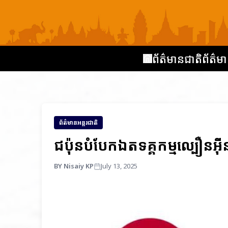
ព័ត៌មានជាតិ
ព័ត៌មា
ព័ត៌មានអន្តរជាតិ
ជប៉ុនបំបែកឯតទគ្គកម្មល្បឿនអ៊ី
BY Nisaiy KP
July 13, 2025