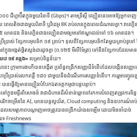
ជីហ្គាប៊ីតក្នុងមួយវិនាទី (Gbps)។ តាមទ្រឹស្ដី ល្បឿននេះអាចឱ្យអ្នកទ
ុងរយៈពេលតិចជាងមួយវិនាទី ឬវីដេអូ 8K រាប់លានក្នុងពេលដំណាលគ្នា។ វាល
 ៣.៥ លានដង និងលឿនជាងល្បឿនជាមធ្យមនៅឥណ្ឌាដល់ទៅ ១៦ លានដង។
្រើប្រាស់ ខ្សែកាបអុបទិក ១៩ គ្រាប់។ ខុសពីខ្សែកាបអុបទិកតែមួយគ្រាប់ទូទៅ 
 នៅក្នុងអង្កត់ផ្ចិតស្តង់ដារដូចគ្នា (០.១២៥ មីលីម៉ែត្រ) ទៅនឹងខ្សែកាបដែលមា
ាយវេ ១៩ គន្លង»
សម្រាប់ទិន្នន័យ។
បនេះ ក្រុមការងារក៏បានបង្កើត ប្រព័ន្ធពង្រីកសញ្ញាដ៏ទំនើបដែលបង្កើនសញ្ញា
ប្រើប្រាស់រលកពន្លឺ ១៨០ ជាមួយនឹងដំណើរការសញ្ញាទំនើប។ ការរួមបញ្ចូលគ្ន
េះ បានធ្វើឱ្យមានល្បឿនបំបែកឯតទគ្គកម្មជាបន្តបន្ទាប់។
ៅក្នុងមន្ទីរពិសោធន៍ វាជាជំហានដ៏សំខាន់ឆ្ពោះទៅរកការបំពេញតម្រូវការទិន្
ម្រើននៃ AI, យានយន្តស្វយ័ត, Cloud computing និងឧបករណ៍រាប
ដែលសមត្ថភាពបណ្តាញអាចត្រូវបានពង្រីកយ៉ាងសម្បើម ដោយមិនចាំបាច់
ដោយ៖
Freshnews