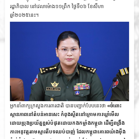
រដ្ឋាភិបាល នៅវេលាម៉ោង១១ព្រឹក ថ្ងៃទី០៦ ខែសីហា
ឆ្នាំ២០២៥នេះ។
អ្នកនាំពាក្យក្រសួងការពារជាតិ បានបញ្ជាក់បែបនេះថា
«ចំពោះ
ស្ថានភាពនៅតំបន់អានសេះ កំពុងស្ថិតនៅក្រោមការឃ្លាំមើល
ដោយប្រុងប្រយ័ត្នខ្ពស់បំផុតដោយកងកម្លាំងកម្ពុជា ដើម្បីពង្រឹង
ការអនុវត្តតាមស្មារតីបទឈប់បាញ់ ដែលកម្ពុជាគោរពយ៉ាងម៉ឺង