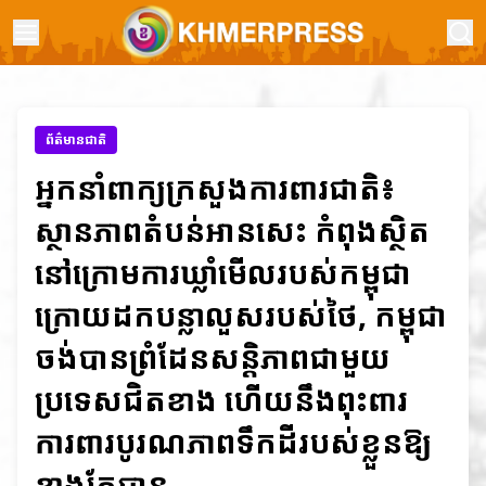
ព័ត៌មានជាតិ
អ្នកនាំពាក្យក្រសួងការពារជាតិ៖
ស្ថានភាពតំបន់អានសេះ កំពុងស្ថិត
នៅក្រោមការឃ្លាំមើលរបស់កម្ពុជា
ក្រោយដកបន្លាលួសរបស់ថៃ, កម្ពុជា
ចង់បានព្រំដែនសន្តិភាពជាមួយ
ប្រទេសជិតខាង ហើយនឹងពុះពារ
ការពារបូរណភាពទឹកដីរបស់ខ្លួនឱ្យ
ខាងតែបាន