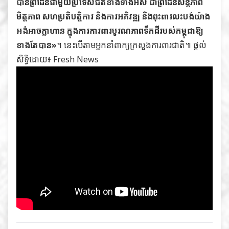
បានព្រំដែនជាមួយប្រទេសជិតខាងទាំងអស់ ជាព្រំដែនសន្តិភាព
មិត្តភាព សហប្រតិបត្តិការ និងការអភិវឌ្ឍ និងពុះពារលះបង់យ៉ាង
អង់អាចក្លាហាន ក្នុងការការពារបូរណភាពទឹកដីរបស់កម្ពុជាឱ្យ
ខាងតែបាន»
។ នេះបើតាមអ្នកនាំពាក្យក្រសួងការពារជាតិ៕ ផ្ដល់
សិទ្ធិដោយ៖
Fresh News