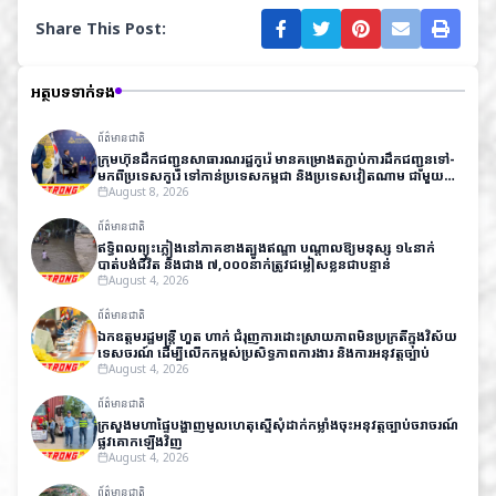
Share This Post:
អត្ថបទទាក់ទង
ព័ត៌មានជាតិ
ក្រុមហ៊ុនដឹកជញ្ជូនសាធារណរដ្ឋកូរ៉េ មានគម្រោងតភ្ជាប់ការដឹកជញ្ជូនទៅ-
មកពីប្រទេសកូរ៉េ​ ទៅកាន់ប្រទេសកម្ពុជា និងប្រទេសវៀតណាម ជាមួយ
តម្លៃសមរម្យ
August 8, 2026
ព័ត៌មានជាតិ
ឥទ្ធិពលព្យុះភ្លៀងនៅភាគខាងត្បូងឥណ្ឌា បណ្តាលឱ្យមនុស្ស ១៤នាក់
បាត់បង់ជីវិត និងជាង ៧,០០០នាក់ត្រូវជម្លៀសខ្លួនជាបន្ទាន់
August 4, 2026
ព័ត៌មានជាតិ
ឯកឧត្តមរដ្ឋមន្ត្រី ហួត ហាក់ ជំរុញការដោះស្រាយភាពមិនប្រក្រតីក្នុងវិស័យ
ទេសចរណ៍ ដើម្បីលើកកម្ពស់ប្រសិទ្ធភាពការងារ និងការអនុវត្តច្បាប់
August 4, 2026
ព័ត៌មានជាតិ
ក្រសួងមហាផ្ទៃបង្ហាញមូលហេតុស្នើសុំដាក់កម្លាំងចុះអនុវត្តច្បាប់ចរាចរណ៍
ផ្លូវគោកឡើងវិញ
August 4, 2026
ព័ត៌មានជាតិ