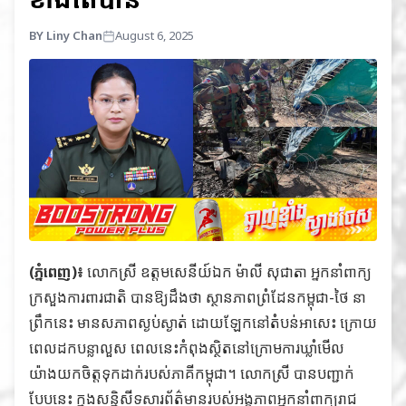
BY Liny Chan
August 6, 2025
(ភ្នំពេញ)៖
លោកស្រី ឧត្តមសេនីយ៍ឯក ម៉ាលី សុជាតា អ្នកនាំពាក្យ
ក្រសួងការពារជាតិ បា​នឱ្យដឹងថា ស្ថានភាពព្រំដែនកម្ពុជា-ថៃ នា
ព្រឹកនេះ មានសភាពស្ងប់ស្ងាត់ ដោយឡែកនៅតំបន់អាសេះ ក្រោយ
ពេលដកបន្លាលួស ពេលនេះកំពុងស្ថិតនៅក្រោមការឃ្លាំមើល
យ៉ាងយកចិត្តទុកដាក់របស់ភាគីកម្ពុជា។ លោកស្រី បានបញ្ជាក់
បែបនេះ ក្នុងសន្និសីទសារព័ត៌មានរបស់អង្គភាពអ្នកនាំពាក្យរាជ