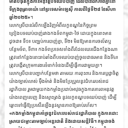
ម៉ាត់បំផុតក្នុងការអនុវត្តបទឈប់បាញ់ ដែលបានឯកភាពគ្នានៅ
ទីក្រុងពុត្រាចាយ៉ា នៅប្រទេសម៉ាឡេស៊ី កាលពីថ្ងៃទី២៨ ខែសីហា
ឆ្នាំ២០២៥»
។
លោកស្រីបានរំលឹកឡើងវិញអំពីលក្ខខណ្ឌនៃកិច្ចព្រម
ព្រៀងបទឈប់បាញ់រវាងកងទ័ពកម្ពុជា-ថៃ ដោយក្នុងនោះមាន
ដូចជា៖ ទី១៖ បញ្ឈប់ការបាញ់គ្នា, ទី២៖ មិនឱ្យមានការចល័តឬ
បន្ថែមទ័ព, ទី៣៖ កងទ័ពប្រទេសទាំងពីរដែលឈរជើងកន្លែងណា
ត្រូវនៅកន្លែងនោះរាប់តាំងពីបទឈប់បាញ់ចូលជាធរមាន និងទី៤៖
ត្រូវបង្កើតក្រុមការងារទំនាក់ទំនងដើម្បីធ្វើការជាមួយគ្នា។
លោកស្រីបានបញ្ជាក់បន្ថែមថា តាមរយៈការពុះពារ និងការប្តេជ្ញាចិត្ត
យ៉ាងច្បាស់លាស់ ម៉ឺងម៉ាត់ និងមិនប្រែប្រួលនូវជំហររបស់រាជ
រដ្ឋាភិបាល រួមជាមួយកងកម្លាំងប្រដាប់អាវុធក្នុងការគោរពអនុវត្ត
យ៉ាងពេញលេញ និងស្មោះត្រង់ នូវលក្ខខណ្ឌបទឈប់បាញ់ ដើម្បី
ឆ្ពោះទៅធ្វើឱ្យប្រសើរឡើងនូវស្ថានភាពឱ្យឆាប់រហ័ស។
«កងកម្លាំងកម្ពុជាគាំទ្រនូវជំហររបស់រាជរដ្ឋាភិបាល ក្នុងការដោះ
ស្រាយជម្លោះតាមច្បាប់អន្តរជាតិ និងដោយសន្តិវិធី។ កម្ពុជាចង់