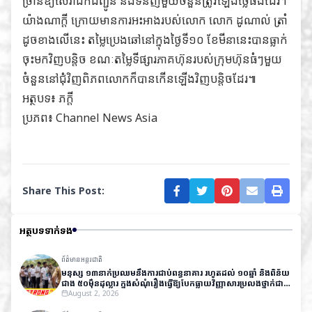
ច្រានឱ្យសេវាដឹកជញ្ជូន និងទំនិញមួយចំនួនត្រូវឡើងថ្លៃផងដែរ។
យ៉ាងណាក្តី ក្រោយមានការអះអាងរបស់លោក លោក ដូណាល់ ត្រាំ
ដូចខាងលើនេះ តម្លៃប្រេងឆៅនៅក្នុងថ្ងៃទី១០ ខែមីនានេះបានធ្លាក់
ចុះមកវិញបន្តិច ខណៈតម្លៃទីផ្សារភាគហ៊ុនរបស់ក្រុមហ៊ុនធំៗមួយ
ចំនួននៅជុំវិញពិភពលោកក៏បានកើនឡើងវិញបន្តិចដែរ៕
អត្ថបទ៖ ភក្តី
ប្រភព៖
Channel News Asia
Share This Post:
អត្ថបទទាក់ទង
ព័ត៌មានអន្តរជាតិ
មនុស្ស ១៣នាក់ប្រឈមនឹងការជាប់ពន្ធនាគារ រហូតដល់ ១០ឆ្នាំ និងពិន័យ
ជាង ៥០ម៉ឺនដុល្លារ ក្នុងសំណុំរឿងធ្វើឱ្យបែកធ្លាយវិញ្ញាសារប្រលងថ្នាក់ជាតិ
នៅឥណ្ឌា
August 2, 2026