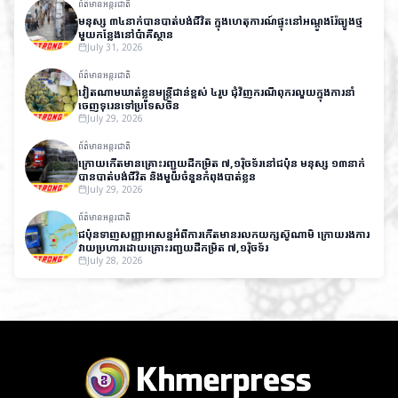
ព័ត៌មានអន្តរជាតិ
មនុស្ស ៣៤នាក់បានបាត់បង់ជីវិត ក្នុងហេតុការណ៍ផ្ទុះនៅអណ្តូងរ៉ែធ្យូងថ្ម
មួយកន្លែងនៅប៉ាគីស្ថាន
July 31, 2026
ព័ត៌មានអន្តរជាតិ
វៀតណាមឃាត់ខ្លួនមន្ត្រីជាន់ខ្ពស់ ៤រូប ជុំវិញករណីពុករលួយក្នុងការនាំ
ចេញទុរេនទៅប្រទេសចិន
July 29, 2026
ព័ត៌មានអន្តរជាតិ
ក្រោយកើតមានគ្រោះរញ្ជួយដីកម្រិត ៧,១រ៉ិចទ័រនៅជប៉ុន មនុស្ស ១៣នាក់
បានបាត់បង់ជីវិត និងមួយចំនួនកំពុងបាត់ខ្លួន
July 29, 2026
ព័ត៌មានអន្តរជាតិ
ជប៉ុនទាញសញ្ញាអាសន្នអំពីការកើតមានរលកយក្សស៊ូណាមិ ក្រោយរងការ
វាយប្រហារដោយគ្រោះរញ្ជួយដីកម្រិត ៧,១រ៉ិចទ័រ
July 28, 2026